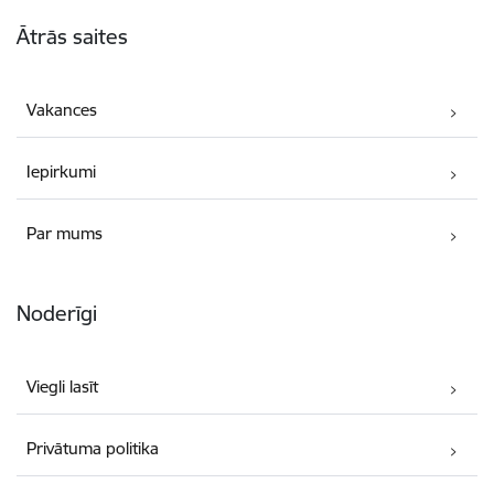
Kājene
Ātrās saites
Vakances
Iepirkumi
Par mums
Noderīgi
Viegli lasīt
Privātuma politika