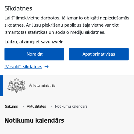
Pāriet uz lapas saturu
Sīkdatnes
Spied
lai meklētu
Enter
Lai šī tīmekļvietne darbotos, tā izmanto obligāti nepieciešamās
sīkdatnes. Ar Jūsu piekrišanu papildus šajā vietnē var tikt
izmantotas statistikas un sociālo mediju sīkdatnes.
Lūdzu, atzīmējiet savu izvēli:
Noraidīt
Apstiprināt visas
Pārvaldīt sīkdatnes
Sākums
Aktualitātes
Notikumu kalendārs
Notikumu kalendārs