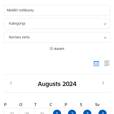
Meklēt notikumu
Kategorija
Norises vieta
Aizvērt
Augusts 2024
P
O
T
C
P
S
Sv
1
2
3
4
27
28
29