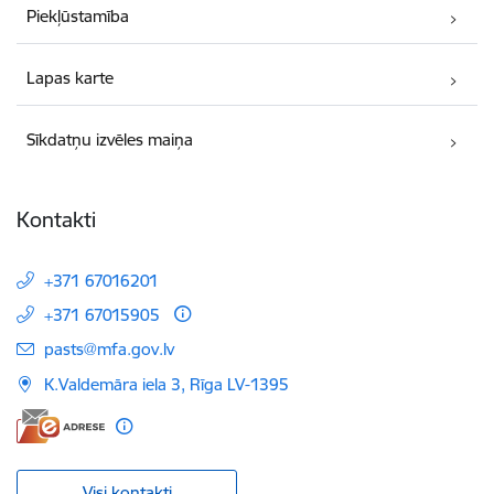
Piekļūstamība
Lapas karte
Sīkdatņu izvēles maiņa
Kontakti
+371 67016201
+371 67015905
E-pasts:
pasts@mfa.gov.lv
K.Valdemāra iela 3, Rīga LV-1395
Visi kontakti