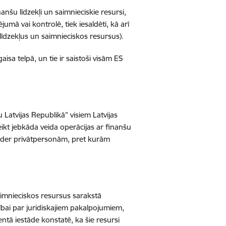
inanšu līdzekļi un saimnieciskie resursi,
umā vai kontrolē, tiek iesaldēti, kā arī
īdzekļus un saimnieciskos resursus).
aisa telpā, un tie ir saistoši visām ES
 Latvijas Republikā” visiem Latvijas
veikt jebkāda veida operācijas ar finanšu
 pieder privātpersonām, pret kurām
.
aimnieciskos resursus sarakstā
zībai par juridiskajiem pakalpojumiem,
ntā iestāde konstatē, ka šie resursi