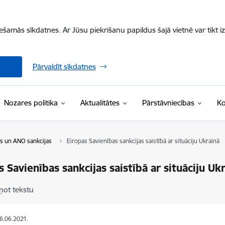
iešamās sīkdatnes. Ar Jūsu piekrišanu papildus šajā vietnē var tikt i
Pārvaldīt sīkdatnes
Nozares politika
Aktualitātes
Pārstāvniecības
Ko
as un ANO sankcijas
Eiropas Savienības sankcijas saistībā ar situāciju Ukrainā
s Savienības sankcijas saistībā ar situāciju Uk
ņot tekstu
26.06.2021.