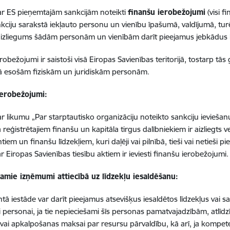
r ES pieņemtajām sankcijām noteikti
finanšu ierobežojumi
(visi f
nkciju sarakstā iekļauto personu un vienību īpašumā, valdījumā, turēj
aizliegums šādām personām un vienībām darīt pieejamus jebkādus l
robežojumi ir saistoši visā Eiropas Savienības teritorijā, tostarp tās g
ijā esošām fiziskām un juridiskām personām.
ierobežojumi:
r likumu „Par starptautisko organizāciju noteikto sankciju ieviešanu
 reģistrētajiem finanšu un kapitāla tirgus dalībniekiem ir aizliegts 
iem un finanšu līdzekļiem, kuri daļēji vai pilnībā, tieši vai netieši
r Eiropas Savienības tiesību aktiem ir ieviesti finanšu ierobežojumi
amie izņēmumi attiecībā uz līdzekļu iesaldēšanu:
ā iestāde var darīt pieejamus atsevišķus iesaldētos līdzekļus vai s
ai personai, ja tie nepieciešami šīs personas pamatvajadzībām, atlīd
 vai apkalpošanas maksai par resursu pārvaldību, kā arī, ja kompete