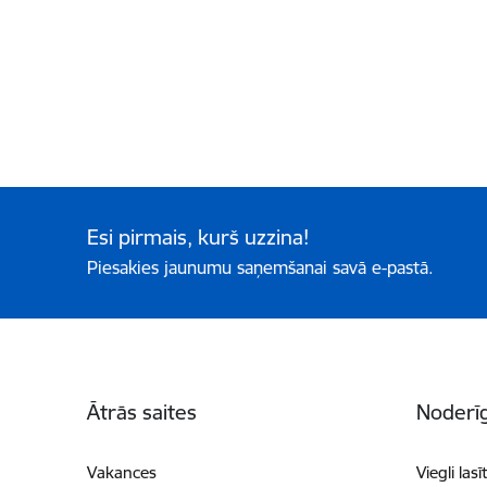
Esi pirmais, kurš uzzina!
Piesakies jaunumu saņemšanai savā e-pastā.
Kājene
Ātrās saites
Noderīg
Vakances
Viegli lasī