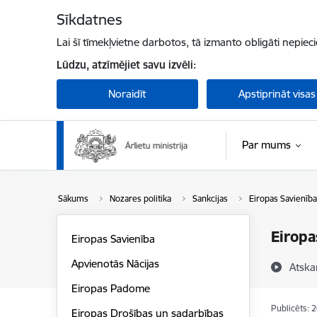
Pāriet uz lapas saturu
Sīkdatnes
Lai šī tīmekļvietne darbotos, tā izmanto obligāti nepiec
Lūdzu, atzīmējiet savu izvēli:
Noraidīt
Apstiprināt visas
Par mums
Sākums
Nozares politika
Sankcijas
Eiropas Savienīb
Eiropa
Eiropas Savienība
Apvienotās Nācijas
Atska
Eiropas Padome
Publicēts: 
Eiropas Drošības un sadarbības