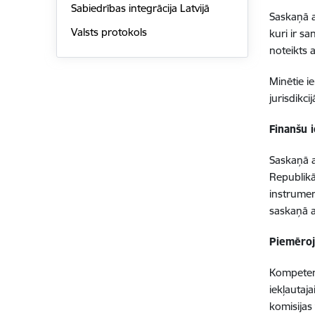
Sabiedrības integrācija Latvijā
Saskaņā a
Valsts protokols
kuri ir sa
noteikts 
Minētie ie
jurisdikc
Finanšu 
Saskaņā a
Republikā
instrument
saskaņā a
Piemēroj
Kompetent
iekļautaj
komisijas