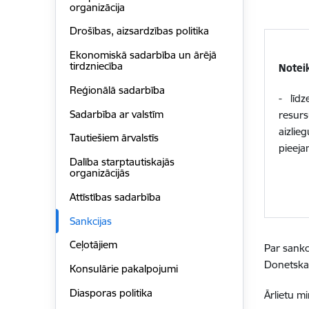
organizācija
Drošības, aizsardzības politika
Ekonomiskā sadarbība un ārējā
tirdzniecība
Noteik
Reģionālā sadarbība
- līdz
Sadarbība ar valstīm
resurs
aizlie
Tautiešiem ārvalstīs
pieeja
Dalība starptautiskajās
organizācijās
Attīstības sadarbība
Sankcijas
Ceļotājiem
Par sankc
Donetska
Konsulārie pakalpojumi
Diasporas politika
Ārlietu mi