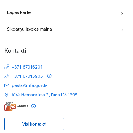
Lapas karte
Sīkdatņu izvēles maiņa
Kontakti
+371 67016201
+371 67015905
E-pasts:
pasts@mfa.gov.lv
K.Valdemāra iela 3, Rīga LV-1395
Visi kontakti