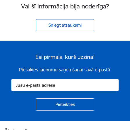
Vai šī informācija bija noderīga?
Sniegt atsauksmi
Esi pirmais, kurš uzzina!
Piesakies jaunumu saņemšanai savā e-pastā.
Kājene