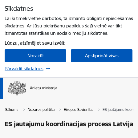
Pāriet uz lapas saturu
Sīkdatnes
Spied
lai meklētu
Enter
Lai šī tīmekļvietne darbotos, tā izmanto obligāti nepieciešamās
sīkdatnes. Ar Jūsu piekrišanu papildus šajā vietnē var tikt
izmantotas statistikas un sociālo mediju sīkdatnes.
Lūdzu, atzīmējiet savu izvēli:
Noraidīt
Apstiprināt visas
Pārvaldīt sīkdatnes
Sākums
Nozares politika
Eiropas Savienība
ES jautājumu koordinā
ES jautājumu koordinācijas process Latvijā