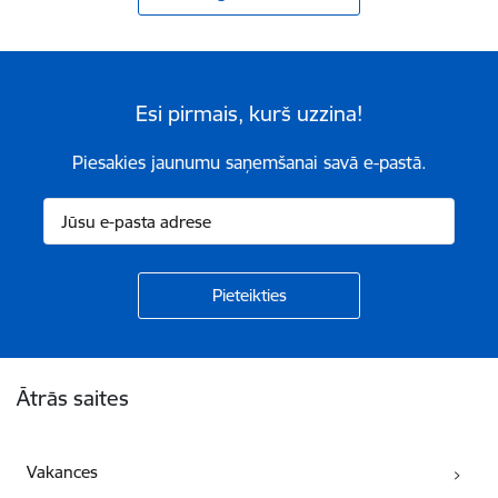
Esi pirmais, kurš uzzina!
Piesakies jaunumu saņemšanai savā e-pastā.
Kājene
Ātrās saites
Vakances