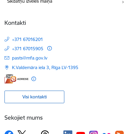
Sīkdatņu izvēles maiņa
Kontakti
+371 67016201
+371 67015905
E-pasts:
pasts@mfa.gov.lv
K.Valdemāra iela 3, Rīga LV-1395
Visi kontakti
Sekojiet mums