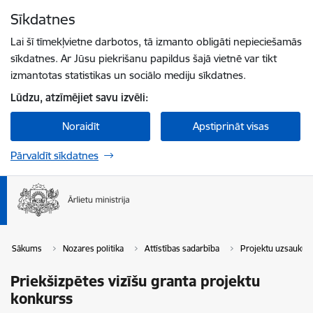
Pāriet uz lapas saturu
Sīkdatnes
Spied
lai meklētu
Enter
Lai šī tīmekļvietne darbotos, tā izmanto obligāti nepieciešamās
sīkdatnes. Ar Jūsu piekrišanu papildus šajā vietnē var tikt
izmantotas statistikas un sociālo mediju sīkdatnes.
Lūdzu, atzīmējiet savu izvēli:
Noraidīt
Apstiprināt visas
Pārvaldīt sīkdatnes
Sākums
Nozares politika
Attīstības sadarbība
Projektu uzsaukum
Priekšizpētes vizīšu granta projektu
konkurss