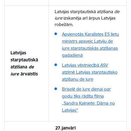
Latvijas starptautiskā atzīšana
de
iure
izskanēja arī ārpus Latvijas
robežām.
Apvienotās Karalistes ES lietu
ministrs apsveic Latviju de
iure starptautiskās atzīšanas
Latvijas
gadadienā
starptautiskā
Latvijas vēstniecībā ASV
atzīšana
de
atzīmē Latvijas starptautisko
iure
ārvalstīs
atzīšanu de iure
Briselē de iure dienai par
godu tiks rādīta filma
„Sandra Kalniete: Dāma no
Latvijas"
27.janvārī