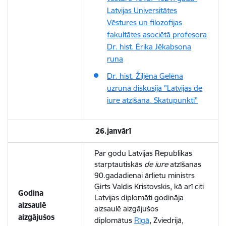
Latvijas Universitātes
Vēstures un filozofijas
fakultātes asociētā profesora
Dr. hist. Ērika Jēkabsona
runa
Dr. hist. Žiljēna Gelēna
uzruna diskusijā "Latvijas de
iure atzīšana. Skatupunkti”
26.janvārī
Par godu Latvijas Republikas
starptautiskās
de iure
atzīšanas
90.gadadienai ārlietu ministrs
Ģirts Valdis Kristovskis, kā arī citi
Godina
Latvijas diplomāti godināja
aizsaulē
aizsaulē aizgājušos
aizgājušos
diplomātus
Rīgā
, Zviedrijā,