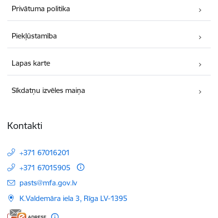
Privātuma politika
Piekļūstamība
Lapas karte
Sīkdatņu izvēles maiņa
Kontakti
+371 67016201
+371 67015905
E-pasts:
pasts@mfa.gov.lv
K.Valdemāra iela 3, Rīga LV-1395