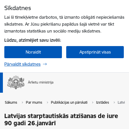
Pāriet uz lapas saturu
Sīkdatnes
Spied
lai meklētu
Enter
Lai šī tīmekļvietne darbotos, tā izmanto obligāti nepieciešamās
sīkdatnes. Ar Jūsu piekrišanu papildus šajā vietnē var tikt
izmantotas statistikas un sociālo mediju sīkdatnes.
Lūdzu, atzīmējiet savu izvēli:
Noraidīt
Apstiprināt visas
Pārvaldīt sīkdatnes
Sākums
Par mums
Publikācijas un pārskati
Izstādes
Latvija
Latvijas starptautiskās atzīšanas de iure
90 gadi 26.janvārī