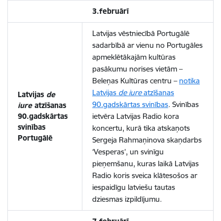
3.februārī
Latvijas vēstniecībā Portugālē
sadarbībā ar vienu no Portugāles
apmeklētākajām kultūras
pasākumu norises vietām –
Beleņas Kultūras centru –
notika
Latvijas
de iure
atzīšanas
Latvijas
de
90.gadskārtas svinības
. Svinības
iure
atzīšanas
90.gadskārtas
ietvēra Latvijas Radio kora
svinības
koncertu, kurā tika atskaņots
Portugālē
Sergeja Rahmaņinova skaņdarbs
‘Vesperas’, un svinīgu
pieņemšanu, kuras laikā Latvijas
Radio koris sveica klātesošos ar
iespaidīgu latviešu tautas
dziesmas izpildījumu.