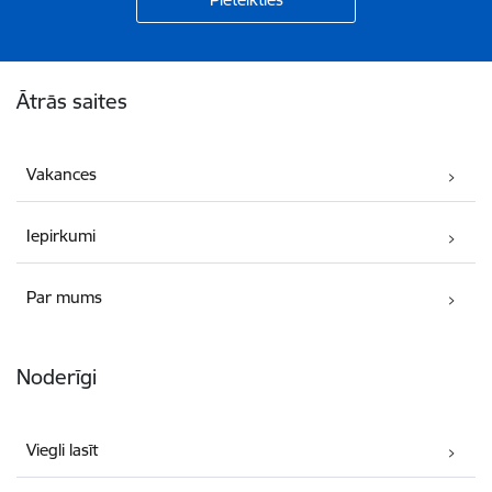
Kājene
Ātrās saites
Vakances
Iepirkumi
Par mums
Noderīgi
Viegli lasīt