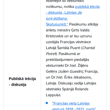
Atzīmējot šo vēsturisko
notikumu, notika
publiskā lekcija
- diskusija „Latvijas
de
iure
atzīšana.
Skatupunkti.”
Pasākumu atklāja
ārlietu ministrs Ģirts Valdis
Kristovskis un ar īsu uzrunu
uzstājās Francijas vēstniece
Latvijā Šantāla Puarē (
Chantal
Poiret
). Pasākumā ar
priekšlasījumiem piedalījās
vēsturnieki Dr.hist. Žiljēns
Gelēns
(Julien Gueslin)
, Francija,
un Dr.hist. Ēriks Jēkabsons,
Publiskā lekcija
Latvija. Diskusiju vadīja Latvijas
- diskusija
vēstnieks Spānijā Rolands
Lappuķe.
"Francijas vieta Latvijas
vēsturē 1918.–1921. gadā"