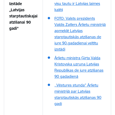
visu tautu ir Latvijas laimes
Izstāde
kalēji
„Latvijas
starptautiskajai
FOTO: Valsts prezidents
atzīšanai 90
Valdis Zatlers Ārlietu ministrijā
gadi”
apmeklē Latvijas
starptautiskās atzīšanas de
iure 90.gadadienai veltītu
izstādi
Ārlietu ministra Ģirta Valda
Kristovska uzruna Latvijas
Republikas de jure atzīšanas
90 gadadienā
,,Vēstures stunda” Ārlietu
ministrijā par Latvijas
starptautiskās atzīšanas 90
gadi