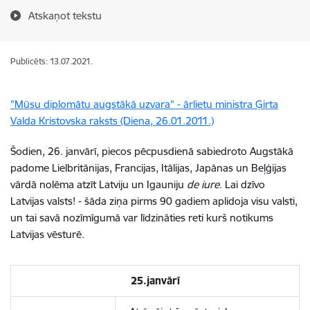
Atskaņot tekstu
Publicēts: 13.07.2021.
"Mūsu diplomātu augstākā uzvara" - ārlietu ministra Ģirta
Valda Kristovska raksts (Diena, 26.01.2011.)
Šodien, 26. janvārī, piecos pēcpusdienā sabiedroto Augstākā
padome Lielbritānijas, Francijas, Itālijas, Japānas un Beļģijas
vārdā nolēma atzīt Latviju un Igauniju
de iure
. Lai dzīvo
Latvijas valsts! - šāda ziņa pirms 90 gadiem aplidoja visu valsti,
un tai savā nozīmīgumā var līdzināties reti kurš notikums
Latvijas vēsturē.
25.janvārī