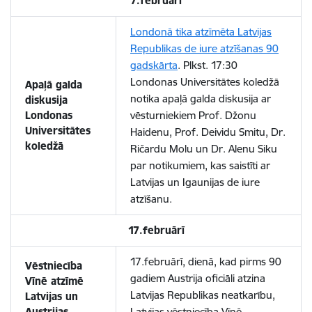
7.februārī
Londonā tika atzīmēta Latvijas
Republikas de iure atzīšanas 90
gadskārta
. Plkst. 17:30
Londonas Universitātes koledžā
Apaļā galda
notika apaļā galda diskusija ar
diskusija
Londonas
vēsturniekiem Prof. Džonu
Universitātes
Haidenu, Prof. Deividu Smitu, Dr.
koledžā
Ričardu Molu un Dr. Alenu Siku
par notikumiem, kas saistīti ar
Latvijas un Igaunijas de iure
atzīšanu.
17.februārī
17.februārī, dienā, kad pirms 90
Vēstniecība
gadiem Austrija oficiāli atzina
Vīnē atzīmē
Latvijas Republikas neatkarību,
Latvijas un
Austrijas
Latvijas vēstniecība Vīnē