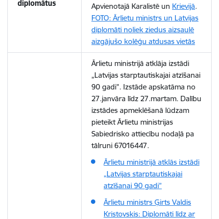
diplomātus
Apvienotajā Karalistē un
Krievijā
.
FOTO: Ārlietu ministrs un Latvijas
diplomāti noliek ziedus aizsaulē
aizgājušo kolēģu atdusas vietās
Ārlietu ministrijā atklāja izstādi
„Latvijas starptautiskajai atzīšanai
90 gadi”. Izstāde apskatāma no
27.janvāra līdz 27.martam. Dalību
izstādes apmeklēšanā lūdzam
pieteikt Ārlietu ministrijas
Sabiedrisko attiecību nodaļā pa
tālruni 67016447.
Ārlietu ministrijā atklās izstādi
„Latvijas starptautiskajai
atzīšanai 90 gadi”
Ārlietu ministrs Ģirts Valdis
Kristovskis: Diplomāti līdz ar