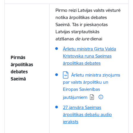
Pirmo reizi Latvijas valsts vēsturē
notika ārpolitikas debates
Saeimā. Tās ir pieskaņotas
Latvijas starptautiskās
atzīšanas
de iure
dienai
Ārlietu ministra Ģirta Valda
Kristovska runa Saeimas
Pirmās
ārpolitikas debates
ārpolitikas
debates
Lejupielādēt:
Ārlietu ministra ziņojums
Saeimā
par valsts ārpolitiku un
Eiropas Savienības
jautājumiem
27.janvāra Saeimas
ārpolitikas debašu audio
ieraksts