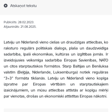
Atskaņot tekstu
Publicēts: 28.02.2023.
Atjaunināts: 21.08.2025.
Latviju un Nīderlandi vieno ciešas un draudzīgas attiecības, ko
raksturo regulārs politiskais dialogs, plaša un daudzveidīga
sadarbība, īpaši ekonomikas, kultūras un izglītības jomās. Ir
izveidojusies veiksmīga sadarbība Eiropas Savienības, NATO
un citos starptautiskos formātos. Starp Baltijas un Beniluksa
valstīm (Beļģija, Nīderlande, Luksemburga) notiek regulāras
“3+3” formāta tikšanās. Latviju un Nīderlandi vieno kopīga
izpratne par Eiropas vērtībām un starptautiskajiem
izaicinājumiem, un mūsu attiecības attīstās ar kopīgu mērķi
par vienotas, drošas un ekonomiski attīstītas Eiropas nākotni.