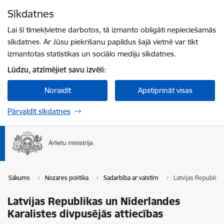
Pāriet uz lapas saturu
Sīkdatnes
Spied
lai meklētu
Enter
Lai šī tīmekļvietne darbotos, tā izmanto obligāti nepieciešamās
sīkdatnes. Ar Jūsu piekrišanu papildus šajā vietnē var tikt
izmantotas statistikas un sociālo mediju sīkdatnes.
Lūdzu, atzīmējiet savu izvēli:
Noraidīt
Apstiprināt visas
Pārvaldīt sīkdatnes
Sākums
Nozares politika
Sadarbība ar valstīm
Latvijas Republika
Latvijas Republikas un Nīderlandes
Karalistes divpusējās attiecības