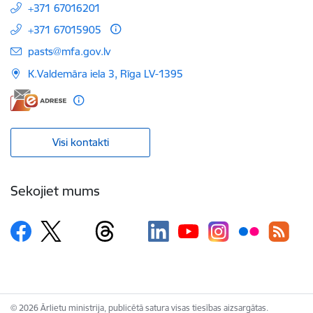
+371 67016201
+371 67015905
E-pasts:
pasts@mfa.gov.lv
K.Valdemāra iela 3, Rīga LV-1395
Visi kontakti
Sekojiet mums
© 2026 Ārlietu ministrija, publicētā satura visas tiesības aizsargātas.