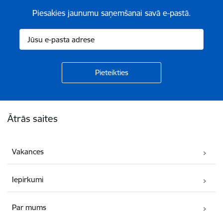
Piesakies jaunumu saņemšanai savā e-pastā.
Kājene
Ātrās saites
Vakances
Iepirkumi
Par mums