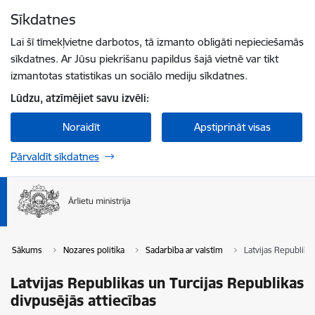
Pāriet uz lapas saturu
Sīkdatnes
Spied
lai meklētu
Enter
Lai šī tīmekļvietne darbotos, tā izmanto obligāti nepieciešamās
sīkdatnes. Ar Jūsu piekrišanu papildus šajā vietnē var tikt
izmantotas statistikas un sociālo mediju sīkdatnes.
Lūdzu, atzīmējiet savu izvēli:
Noraidīt
Apstiprināt visas
Pārvaldīt sīkdatnes
Sākums
Nozares politika
Sadarbība ar valstīm
Latvijas Republika
Latvijas Republikas un Turcijas Republikas
divpusējās attiecības