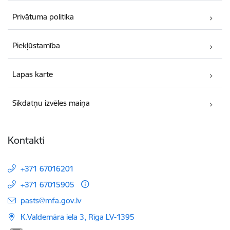
Privātuma politika
Piekļūstamība
Lapas karte
Sīkdatņu izvēles maiņa
Kontakti
+371 67016201
+371 67015905
E-pasts:
pasts@mfa.gov.lv
K.Valdemāra iela 3, Rīga LV-1395