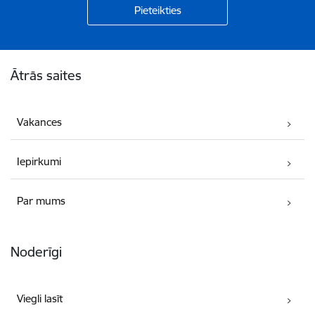
Kājene
Ātrās saites
Vakances
Iepirkumi
Par mums
Noderīgi
Viegli lasīt