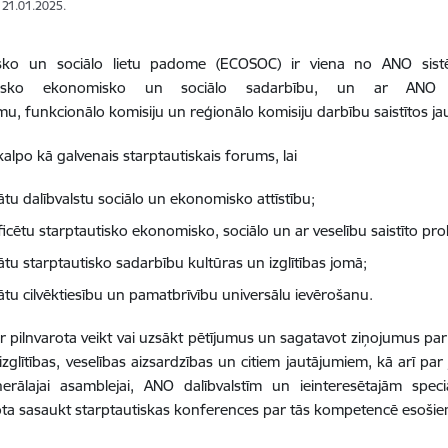
: 21.01.2025.
ko un sociālo lietu padome (ECOSOC) ir viena no ANO sistē
utisko ekonomisko un sociālo sadarbību, un ar ANO 
, funkcionālo komisiju un reģionālo komisiju darbību saistītos ja
lpo kā galvenais starptautiskais forums, lai
ātu dalībvalstu sociālo un ekonomisko attīstību;
ificētu starptautisko ekonomisko, sociālo un ar veselību saistīto pr
ātu starptautisko sadarbību kultūras un izglītības jomā;
nātu cilvēktiesību un pamatbrīvību universālu ievērošanu.
 pilnvarota veikt vai uzsākt pētījumus un sagatavot ziņojumus par
 izglītības, veselības aizsardzības un citiem jautājumiem, kā arī p
rālajai asamblejai, ANO dalībvalstīm un ieinteresētajām spe
rota sasaukt starptautiskas konferences par tās kompetencē esoši