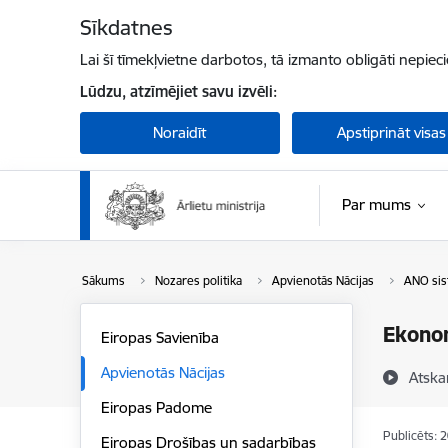
Pāriet uz lapas saturu
Sīkdatnes
Lai šī tīmekļvietne darbotos, tā izmanto obligāti nepiec
Lūdzu, atzīmējiet savu izvēli:
Noraidīt
Apstiprināt visas
Par mums
Sākums
Nozares politika
Apvienotās Nācijas
ANO si
Ekonom
Eiropas Savienība
Apvienotās Nācijas
Atska
Eiropas Padome
Publicēts: 
Eiropas Drošības un sadarbības