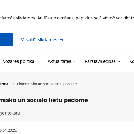
iešamās sīkdatnes. Ar Jūsu piekrišanu papildus šajā vietnē var tikt i
Pārvaldīt sīkdatnes
Nozares politika
Aktualitātes
Pārstāvniecības
Ko
stēma
Ekonomisko un sociālo lietu padome
isko un sociālo lietu padome
ņot tekstu
20.01.2025.