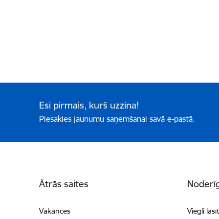
Esi pirmais, kurš uzzina!
Piesakies jaunumu saņemšanai savā e-pastā.
Kājene
Ātrās saites
Noderīg
Vakances
Viegli lasī