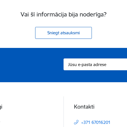
Vai šī informācija bija noderīga?
Sniegt atsauksmi
i
Kontakti
t
+371 67016201