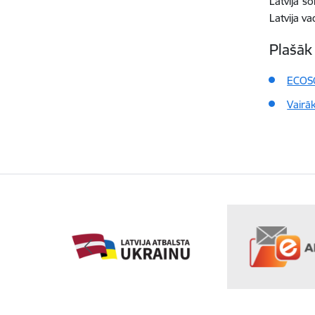
Latvija š
Latvija va
Plašāk
ECOSO
Vairā