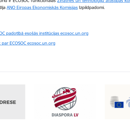
obrīd ir ECOSOC funkcionālās
Zinātnes un tehnoloģiju attīstības ko
dīja
ANO Eiropas Ekonomiskās Komisijas
Izpildpadomi.
C padotībā esošās institūcijas ecosoc.un.org
k par ECOSOC ecosoc.un.org