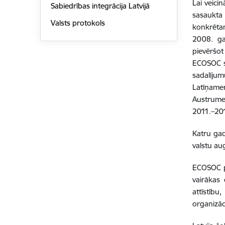
Lai veici
Sabiedrības integrācija Latvijā
sasaukta
Valsts protokols
konkrētam
2008. ga
pievēršot
ECOSOC sa
sadalījum
Latīņame
Austrumei
2011.–20
Katru gad
valstu aug
ECOSOC pa
vairākas 
attīstību
organizāc