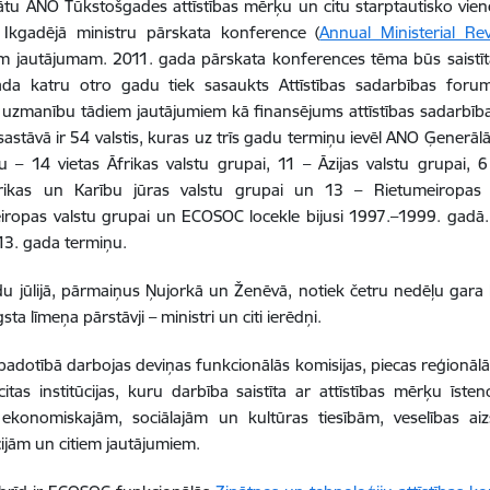
nātu ANO Tūkstošgades attīstības mērķu un citu starptautisko vi
 Ikgadējā ministru pārskata konference (
Annual Ministerial Re
 jautājumam. 2011. gada pārskata konferences tēma būs saistīta 
da katru otro gadu tiek sasaukts Attīstības sadarbības forum
 uzmanību tādiem jautājumiem kā finansējums attīstības sadarbībai 
stāvā ir 54 valstis, kuras uz trīs gadu termiņu ievēl ANO Ģenerālā
u – 14 vietas Āfrikas valstu grupai, 11 – Āzijas valstu grupai,
rikas un Karību jūras valstu grupai un 13 – Rietumeiropas u
ropas valstu grupai un ECOSOC locekle bijusi 1997.–1999. gadā.
13. gada termiņu.
u jūlijā, pārmaiņus Ņujorkā un Ženēvā, notiek četru nedēļu gara
sta līmeņa pārstāvji – ministri un citi ierēdņi.
dotībā darbojas deviņas funkcionālās komisijas, piecas reģionālās
citas institūcijas, kuru darbība saistīta ar attīstības mērķu īsten
, ekonomiskajām, sociālajām un kultūras tiesībām, veselības ai
ijām un citiem jautājumiem.