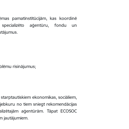
mas pamatinstitūcijām, kas koordinē
specializēto aģentūru, fondu un
utājumus.
oblēmu risinājumus;
 starptautiskiem ekonomikas, sociāliem,
ar jebkuru no tiem sniegt rekomendācijas
cializētajām aģentūrām. Tāpat ECOSOC
em jautājumiem.