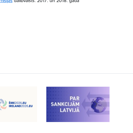
misijas
dalībvalsts. 2017. un 2018. gadā