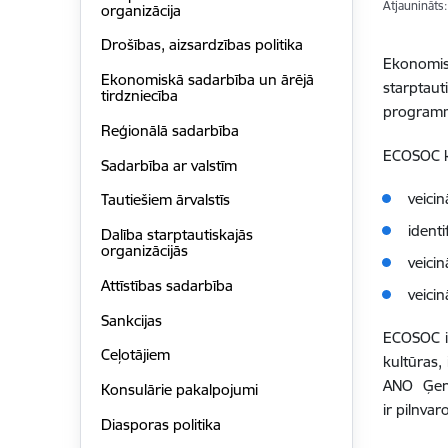
Atjaunināts
organizācija
Drošības, aizsardzības politika
Ekonomis
Ekonomiskā sadarbība un ārējā
starpta
tirdzniecība
programmu
Reģionālā sadarbība
ECOSOC ka
Sadarbība ar valstīm
veicin
Tautiešiem ārvalstīs
ident
Dalība starptautiskajās
organizācijās
veicin
Attīstības sadarbība
veici
Sankcijas
ECOSOC ir
Ceļotājiem
kultūras,
ANO Ģene
Konsulārie pakalpojumi
ir pilnva
Diasporas politika