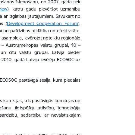
enošanos īstenošanu, no 2007. gada tiek
view
), katru gadu pievēršot uzmanību
ar izglītības jautājumiem. Savukārt no
s (
Development Cooperation Forum
),
un palīdzības atklātība un efektivitāte.
 asambleja, ievērojot noteiktu reģionālo
 6 – Austrumeiropas valstu grupai, 10 –
n citu valstu grupai. Latvija pieder
 2010. gadā Latviju ievēlēja ECOSOC uz
 ECOSOC pastāvīgā sesija, kurā piedalās
 komisijas, trīs pastāvīgās komitejas un
ošanu, ilgtspējīgu attīstību, tehnoloģiju
zsardzību, sadarbību ar nevalstiskajām