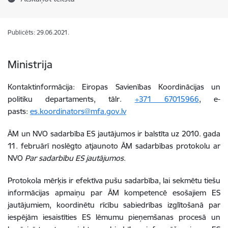
Publicēts: 29.06.2021.
Ministrija
Kontaktinformācija: Eiropas Savienības Koordinācijas un
politiku departaments, tālr.
+371 67015966
, e-
pasts:
es.koordinators@mfa.gov.lv
ĀM un NVO sadarbība ES jautājumos ir balstīta uz 2010. gada
11. februārī noslēgto atjaunoto ĀM sadarbības protokolu ar
NVO
Par sadarbību ES jautājumos
.
Protokola mērķis ir efektīva pušu sadarbība, lai sekmētu tiešu
informācijas apmaiņu par ĀM kompetencē esošajiem ES
jautājumiem, koordinētu rīcību sabiedrības izglītošanā par
iespējām iesaistīties ES lēmumu pieņemšanas procesā un