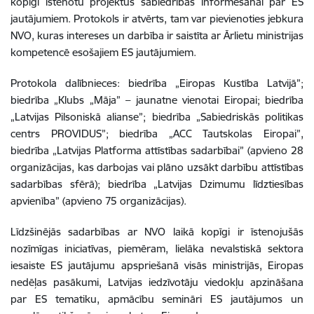
kopīgi īstenotu projektus sabiedrības informēšanai par ES
jautājumiem. Protokols ir atvērts, tam var pievienoties jebkura
NVO, kuras intereses un darbība ir saistīta ar Ārlietu ministrijas
kompetencē esošajiem ES jautājumiem.
Protokola dalībnieces: biedrība „Eiropas Kustība Latvijā”;
biedrība „Klubs „Māja” – jaunatne vienotai Eiropai; biedrība
„Latvijas Pilsoniskā alianse”; biedrība „Sabiedriskās politikas
centrs PROVIDUS”; biedrība „ACC Tautskolas Eiropai”,
biedrība „Latvijas Platforma attīstības sadarbībai” (apvieno 28
organizācijas, kas darbojas vai plāno uzsākt darbību attīstības
sadarbības sfērā); biedrība „Latvijas Dzimumu līdztiesības
apvienība” (apvieno 75 organizācijas).
Līdzšinējās sadarbības ar NVO laikā kopīgi ir īstenojušās
nozīmīgas iniciatīvas, piemēram, lielāka nevalstiskā sektora
iesaiste ES jautājumu apspriešanā visās ministrijās, Eiropas
nedēļas pasākumi, Latvijas iedzīvotāju viedokļu apzināšana
par ES tematiku, apmācību semināri ES jautājumos un