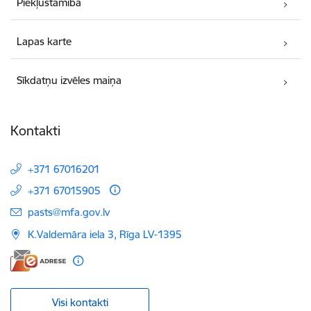
Piekļūstamība
Lapas karte
Sīkdatņu izvēles maiņa
Kontakti
+371 67016201
+371 67015905
E-pasts:
pasts@mfa.gov.lv
K.Valdemāra iela 3, Rīga LV-1395
Visi kontakti