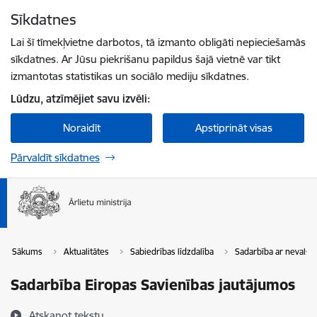
Pāriet uz lapas saturu
Sīkdatnes
Spied
lai meklētu
Enter
Lai šī tīmekļvietne darbotos, tā izmanto obligāti nepieciešamās
sīkdatnes. Ar Jūsu piekrišanu papildus šajā vietnē var tikt
izmantotas statistikas un sociālo mediju sīkdatnes.
Lūdzu, atzīmējiet savu izvēli:
Noraidīt
Apstiprināt visas
Pārvaldīt sīkdatnes
Sākums
Aktualitātes
Sabiedrības līdzdalība
Sadarbība ar nevalst
Sadarbība Eiropas Savienības jautājumos
Atskaņot tekstu