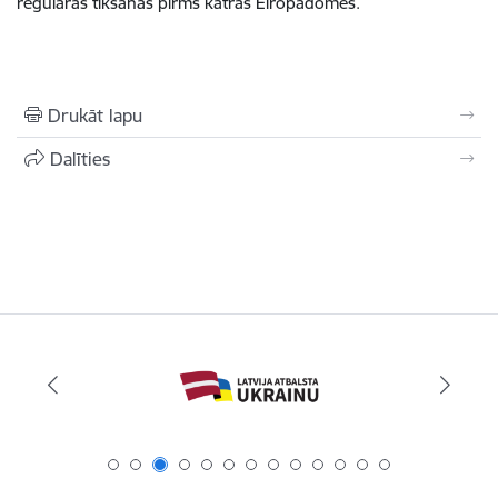
regulāras tikšanās pirms katras Eiropadomes.
Drukāt lapu
Dalīties