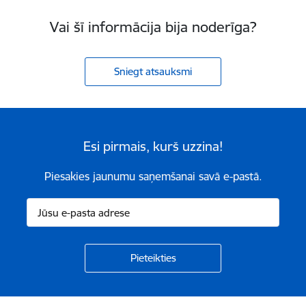
Vai šī informācija bija noderīga?
Sniegt atsauksmi
Esi pirmais, kurš uzzina!
Piesakies jaunumu saņemšanai savā e-pastā.
Kājene