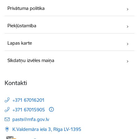
Privātuma politika
Piekļūstamība
Lapas karte
Sīkdatņu izvēles maiņa
Kontakti
+371 67016201
+371 67015905
E-pasts:
pasts@mfa.gov.lv
K.Valdemāra iela 3, Rīga LV-1395