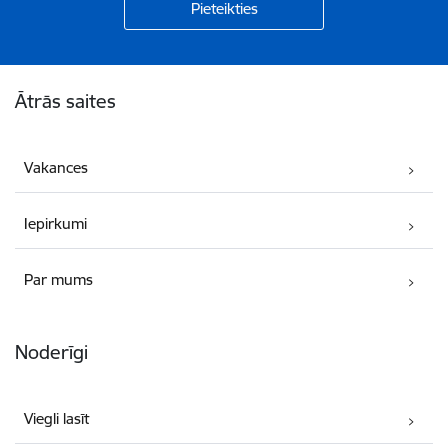
Kājene
Ātrās saites
Vakances
Iepirkumi
Par mums
Noderīgi
Viegli lasīt