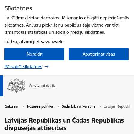
Pāriet uz lapas saturu
Sīkdatnes
Spied
lai meklētu
Enter
Lai šī tīmekļvietne darbotos, tā izmanto obligāti nepieciešamās
sīkdatnes. Ar Jūsu piekrišanu papildus šajā vietnē var tikt
izmantotas statistikas un sociālo mediju sīkdatnes.
Lūdzu, atzīmējiet savu izvēli:
Noraidīt
Apstiprināt visas
Pārvaldīt sīkdatnes
Sākums
Nozares politika
Sadarbība ar valstīm
Latvijas Republika
Latvijas Republikas un Čadas Republikas
divpusējās attiecības