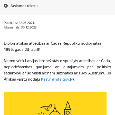
Atskaņot tekstu
Publicēts: 22.06.2021.
Atjaunināts: 30.12.2023.
Diplomātiskās attiecības ar Čadas Republiku nodibinātas
1996. gada 23. aprīlī.
Ņemot vērā Latvijas ierobežotās divpusējās attiecības ar Čadu,
nepieciešamības
gadījumā ar jautājumiem par politisko
sadarbību ar šo valsti aicinām sazināties ar Tuvo Austrumu un
Āfrikas valstu nodaļu (
taavn@mfa.gov.lv
).