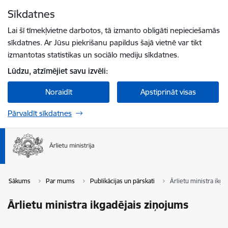
Pāriet uz lapas saturu
Sīkdatnes
Spied
lai meklētu
Enter
Lai šī tīmekļvietne darbotos, tā izmanto obligāti nepieciešamās
sīkdatnes. Ar Jūsu piekrišanu papildus šajā vietnē var tikt
izmantotas statistikas un sociālo mediju sīkdatnes.
Lūdzu, atzīmējiet savu izvēli:
Noraidīt
Apstiprināt visas
Pārvaldīt sīkdatnes
Sākums
Par mums
Publikācijas un pārskati
Ārlietu ministra ikga
Ārlietu ministra ikgadējais ziņojums