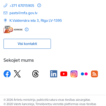
+371 67015905
E-pasts:
pasts@mfa.gov.lv
K.Valdemāra iela 3, Rīga LV-1395
Visi kontakti
Sekojiet mums
© 2026 Ārlietu ministrija, publicētā satura visas tiesības aizsargātas.
© 2020 Valsts kanceleja, Tīmekļvietņu vienotās platformas visas tiesības