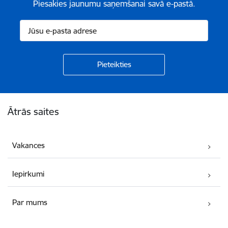
Piesakies jaunumu saņemšanai savā e-pastā.
Kājene
Ātrās saites
Vakances
Iepirkumi
Par mums