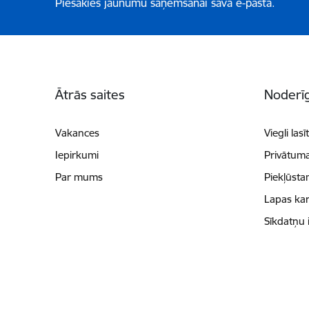
Piesakies jaunumu saņemšanai savā e-pastā.
Kājene
Ātrās saites
Noderīg
Vakances
Viegli lasī
Iepirkumi
Privātuma
Par mums
Piekļūsta
Lapas kar
Sīkdatņu 