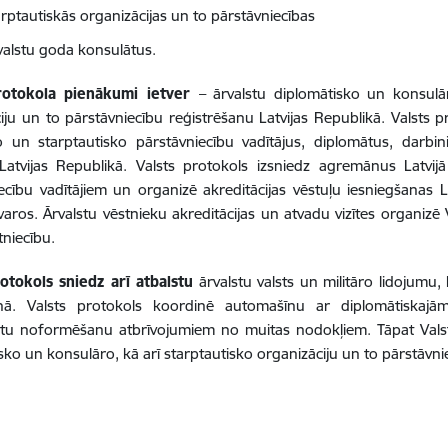
arptautiskās organizācijas un to pārstāvniecības
valstu goda konsulātus.
rotokola pienākumi ietver
– ārvalstu diplomātisko un konsulār
iju un to pārstāvniecību reģistrēšanu Latvijas Republikā. Valsts p
 un starptautisko pārstāvniecību vadītājus, diplomātus, darbini
Latvijas Republikā. Valsts protokols izsniedz agremānus Latvij
ecību vadītājiem un organizē akreditācijas vēstuļu iesniegšanas L
etvaros. Ārvalstu vēstnieku akreditācijas un atvadu vizītes organizē
stniecību.
otokols sniedz arī atbalstu
ārvalstu valsts un militāro lidojumu,
ā. Valsts protokols koordinē automašīnu ar diplomātiskajā
u noformēšanu atbrīvojumiem no muitas nodokļiem. Tāpat Valst
sko un konsulāro, kā arī starptautisko organizāciju un to pārstāvniec