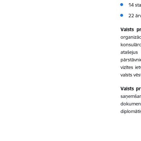
14 st
22 ār
Valsts p
organizāc
konsulāro
atašejus 
pārstāvni
vizītes i
valsts vē
Valsts pr
saņemšan
dokument
diplomāti