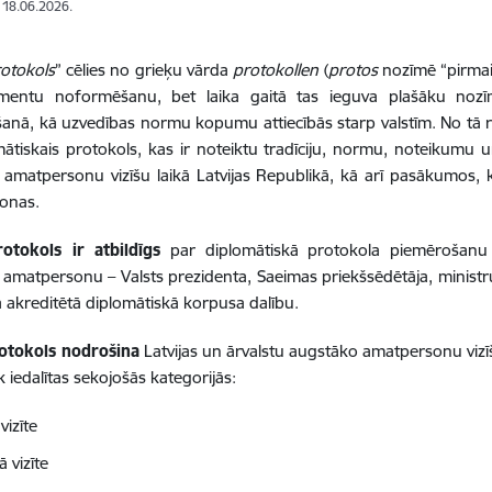
: 18.06.2026.
otokols
” cēlies no grieķu vārda
protokollen
(
protos
nozīmē “pirma
entu noformēšanu, bet laika gaitā tas ieguva plašāku nozīmi
nā, kā uzvedības normu kopumu attiecībās starp valstīm. No tā 
mātiskais protokols, kas ir noteiktu tradīciju, normu, noteikum
amatpersonu vizīšu laikā Latvijas Republikā, kā arī pasākumos, k
onas.
rotokols ir atbildīgs
par diplomātiskā protokola piemērošanu
amatpersonu – Valsts prezidenta, Saeimas priekšsēdētāja, ministru 
 akreditētā diplomātiskā korpusa dalību.
rotokols nodrošina
Latvijas un ārvalstu augstāko amatpersonu viz
ek iedalītas sekojošās kategorijās:
 vizīte
ā vizīte