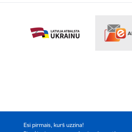
Esi pirmais, kurš uzzina!