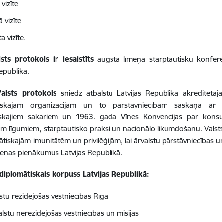
vizīte
ā vizīte
ta vizīte.
lsts protokols ir iesaistīts
augsta līmeņa starptautisku konfe
Republikā.
alsts protokols
sniedz atbalstu Latvijas Republikā akreditētaj
utiskajām organizācijām un to pārstāvniecībām saskaņā ar
iskajiem sakariem un 1963. gada Vīnes Konvencijas par konsu
em līgumiem, starptautisko praksi un nacionālo likumdošanu. Valsts 
ātiskajām imunitātēm un privilēģijām, lai ārvalstu pārstāvniecības un
ienas pienākumus Latvijas Republikā.
diplomātiskais korpuss Latvijas Republikā:
stu rezidējošās vēstniecības Rīgā
alstu nerezidējošās vēstniecības un misijas