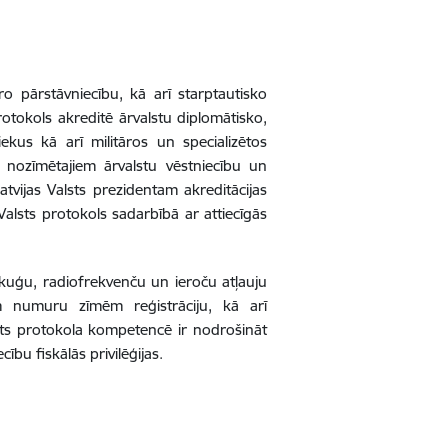
o pārstāvniecību, kā arī starptautisko
rotokols akreditē ārvalstu diplomātisko,
ekus kā arī militāros un specializētos
ā nozīmētajiem ārvalstu vēstniecību un
atvijas Valsts prezidentam akreditācijas
 Valsts protokols sadarbībā ar attiecīgās
 kuģu, radiofrekvenču un ieroču atļauju
m numuru zīmēm reģistrāciju, kā arī
s protokola kompetencē ir nodrošināt
ību fiskālās privilēģijas.