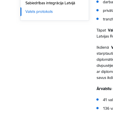
darba 
Sabiedrības integrācija Latvijā
privāt
Valsts protokols
tranzī
Tāpat
Va
Latvijas 
Ikdienā
V
starpta
diplomāt
divpusēji
ar diplom
savus ikd
Ārvalstu 
41 val
136 v