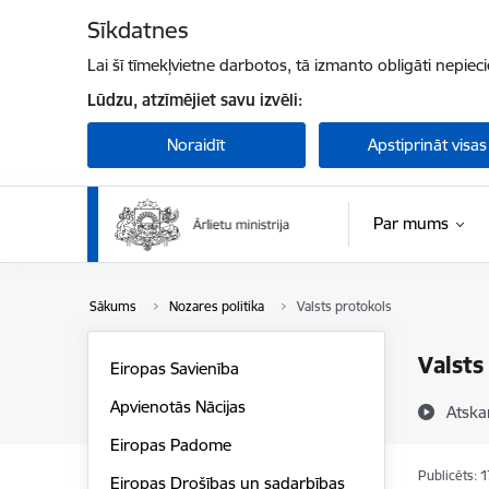
Pāriet uz lapas saturu
Sīkdatnes
Lai šī tīmekļvietne darbotos, tā izmanto obligāti nepiec
Lūdzu, atzīmējiet savu izvēli:
Noraidīt
Apstiprināt visas
Par mums
Sākums
Nozares politika
Valsts protokols
Valsts
Eiropas Savienība
Apvienotās Nācijas
Atska
Eiropas Padome
Publicēts: 
Eiropas Drošības un sadarbības