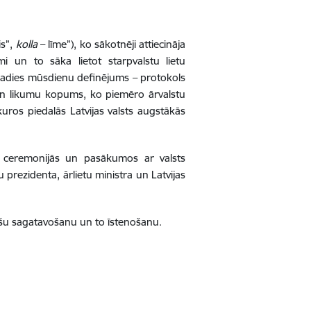
is”,
kolla
– līme”), ko sākotnēji attiecināja
 un to sāka lietot starpvalstu lietu
radies mūsdienu definējums – protokols
u un likumu kopums, ko piemēro ārvalstu
uros piedalās Latvijas valsts augstākās
 ceremonijās un pasākumos ar valsts
prezidenta, ārlietu ministra un Latvijas
īšu sagatavošanu un to īstenošanu.