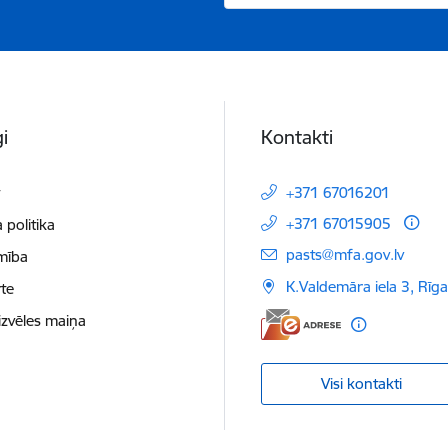
i
Kontakti
t
+371 67016201
+371 67015905
 politika
E-pasts:
pasts@mfa.gov.lv
mība
K.Valdemāra iela 3, Rīg
te
izvēles maiņa
Visi kontakti