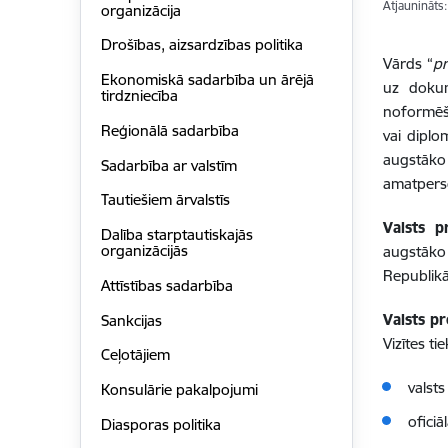
Atjaunināts
organizācija
Drošības, aizsardzības politika
Vārds “
pr
Ekonomiskā sadarbība un ārējā
uz dokum
tirdzniecība
noformēša
Reģionālā sadarbība
vai diplo
augstāko 
Sadarbība ar valstīm
amatpers
Tautiešiem ārvalstīs
Valsts p
Dalība starptautiskajās
organizācijās
augstāko 
Republikā
Attīstības sadarbība
Valsts p
Sankcijas
Vizītes ti
Ceļotājiem
valsts
Konsulārie pakalpojumi
oficiāl
Diasporas politika