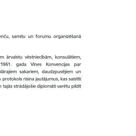
renču, samitu un forumu organizēšanā
ām ārvalstu vēstniecībām, konsulātiem,
 1961. gada Vīnes Konvencijas par
lārajiem sakariem, daudzpusējiem un
protokols risina jautājumus, kas saistīti
 tajās strādājošie diplomāti varētu pildīt