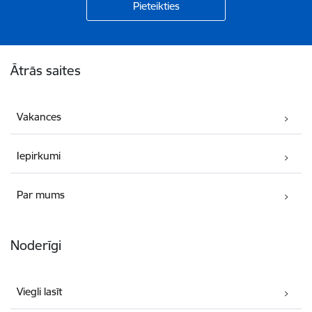
Kājene
Ātrās saites
Vakances
Iepirkumi
Par mums
Noderīgi
Viegli lasīt