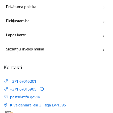
Privātuma politika
Piekļūstamība
Lapas karte
Sīkdatņu izvēles maiņa
Kontakti
+371 67016201
+371 67015905
E-pasts:
pasts@mfa.gov.lv
K.Valdemāra iela 3, Rīga LV-1395