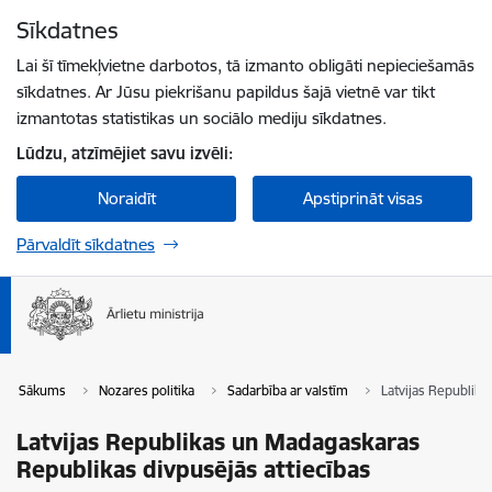
Pāriet uz lapas saturu
Sīkdatnes
Spied
lai meklētu
Enter
Lai šī tīmekļvietne darbotos, tā izmanto obligāti nepieciešamās
sīkdatnes. Ar Jūsu piekrišanu papildus šajā vietnē var tikt
izmantotas statistikas un sociālo mediju sīkdatnes.
Lūdzu, atzīmējiet savu izvēli:
Noraidīt
Apstiprināt visas
Pārvaldīt sīkdatnes
Sākums
Nozares politika
Sadarbība ar valstīm
Latvijas Republika
Latvijas Republikas un Madagaskaras
Republikas divpusējās attiecības