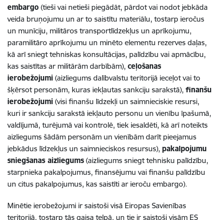
embargo
(tieši vai netieši piegādāt, pārdot vai nodot jebkāda
veida bruņojumu un ar to saistītu materiālu, tostarp ieročus
un munīciju, militāros transportlīdzekļus un aprīkojumu,
paramilitāro aprīkojumu un minēto elementu rezerves daļas,
kā arī sniegt tehniskas konsultācijas, palīdzību vai apmācību,
kas saistītas ar militārām darbībām),
ceļošanas
ierobežojumi
(aizliegums dalībvalstu teritorijā ieceļot vai to
šķērsot personām, kuras iekļautas sankciju sarakstā),
finanšu
ierobežojumi
(visi finanšu līdzekļi un saimnieciskie resursi,
kuri ir sankciju sarakstā iekļauto personu un vienību īpašumā,
valdījumā, turējumā vai kontrolē, tiek iesaldēti, kā arī noteikts
aizliegums šādām personām un vienībām darīt pieejamus
jebkādus līdzekļus un saimnieciskos resursus),
pakalpojumu
sniegšanas aizliegums
(aizliegums sniegt tehnisku palīdzību,
starpnieka pakalpojumus, finansējumu vai finanšu palīdzību
un citus pakalpojumus, kas saistīti ar ieroču embargo).
Minētie ierobežojumi ir saistoši visā Eiropas Savienības
teritorijā, tostarp tās gaisa telpā, un tie ir saistoši visām ES