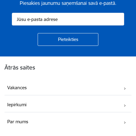
Piesakies jaunumu saņemšanai savā e-pastā.
Kājene
Ātrās saites
Vakances
Iepirkumi
Par mums