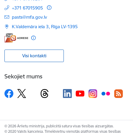
+371 67015905
E-pasts:
pasts@mfa.gov.lv
K.Valdemāra iela 3, Rīga LV-1395
Visi kontakti
Sekojiet mums
© 2026 Ārlietu ministrija, publicētā satura visas tiesības aizsargātas.
© 2020 Valsts kanceleja, Tīmekļvietņu vienotās platformas visas tiesības