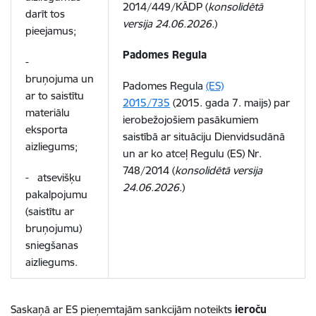
2014/449/KĀDP (
konsolidētā
darīt tos
versija 24.06.2026.
)
pieejamus;
Padomes Regula
-
bruņojuma un
Padomes Regula
(ES)
ar to saistītu
2015/735
(2015. gada 7. maijs) par
materiālu
ierobežojošiem pasākumiem
eksporta
saistībā ar situāciju Dienvidsudānā
aizliegums;
un ar ko atceļ Regulu (ES) Nr.
748/2014 (
konsolidētā versija
- atsevišķu
24.06.2026.
)
pakalpojumu
(saistītu ar
bruņojumu)
sniegšanas
aizliegums.
Saskaņā ar ES pieņemtajām sankcijām noteikts
ieroču