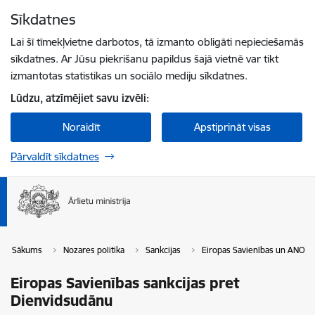
Pāriet uz lapas saturu
Sīkdatnes
Spied
lai meklētu
Enter
Lai šī tīmekļvietne darbotos, tā izmanto obligāti nepieciešamās
sīkdatnes. Ar Jūsu piekrišanu papildus šajā vietnē var tikt
izmantotas statistikas un sociālo mediju sīkdatnes.
Lūdzu, atzīmējiet savu izvēli:
Noraidīt
Apstiprināt visas
Pārvaldīt sīkdatnes
Sākums
Nozares politika
Sankcijas
Eiropas Savienības un ANO sa
Eiropas Savienības sankcijas pret
Dienvidsudānu