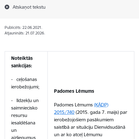
Atskaņot tekstu
Publicēts: 22.06.2021.
Atjaunināts: 21.07.2026.
Noteiktās
sankcijas:
- ceļošanas
ierobežojumi;
Padomes Lēmums
- līdzekļu un
Padomes Lēmums
(KĀDP)
saimniecisko
2015/740
(2015. gada 7. maijs) par
resursu
ierobežojošiem pasākumiem
iesaldēšana
saistībā ar situāciju Dienvidsudānā
un
un ar ko atceļ Lēmumu
aizliegumus