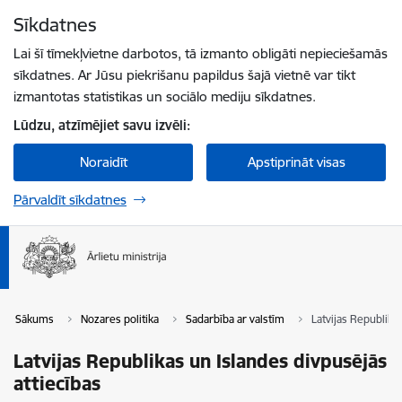
Pāriet uz lapas saturu
Sīkdatnes
Spied
lai meklētu
Enter
Lai šī tīmekļvietne darbotos, tā izmanto obligāti nepieciešamās
sīkdatnes. Ar Jūsu piekrišanu papildus šajā vietnē var tikt
izmantotas statistikas un sociālo mediju sīkdatnes.
Lūdzu, atzīmējiet savu izvēli:
Noraidīt
Apstiprināt visas
Pārvaldīt sīkdatnes
Sākums
Nozares politika
Sadarbība ar valstīm
Latvijas Republika
Latvijas Republikas un Islandes divpusējās
attiecības