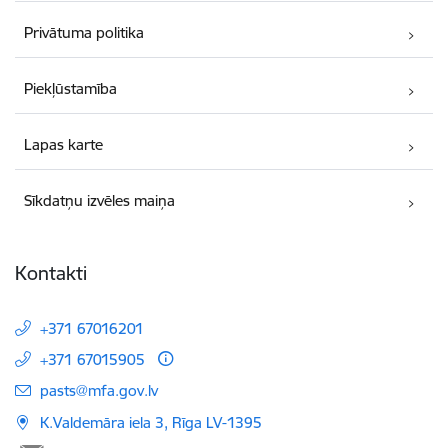
Privātuma politika
Piekļūstamība
Lapas karte
Sīkdatņu izvēles maiņa
Kontakti
+371 67016201
+371 67015905
E-pasts:
pasts@mfa.gov.lv
K.Valdemāra iela 3, Rīga LV-1395