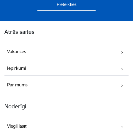
Kājene
Ātrās saites
Vakances
Iepirkumi
Par mums
Noderīgi
Viegli lasīt