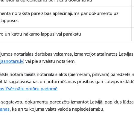
enta noraksta pareizības apliecinājums par dokumentu uz
 lappuses
ro un katru nākamo lappusi vai parakstu
ījumos notariālās darbības veicamas, izmantojot attālinātos Latvij
jasnotars.lv
) vai pie ārvalstu notāriem.
alsts notāra taisīts notariālais akts (piemēram, pilnvara) paredzēts i
t tā sagatavošanas un noformēšanas prasības gan Latvijas iestādē,
ijas Zvērinātu notāru padomē
.
tī sagatavotu dokumentu paredzēts izmantot Latvijā, papildus lūdza
šanas
, kā arī tulkojuma valsts valodā nepieciešamību.