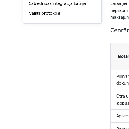
Sabiedrības integrācija Latvijā
Lai saņem
nepilsoni
Valsts protokols
maksājum
Cenrād
Notar
Pilnva
dokum
Otrā u
lappus
Apliec
Paraks