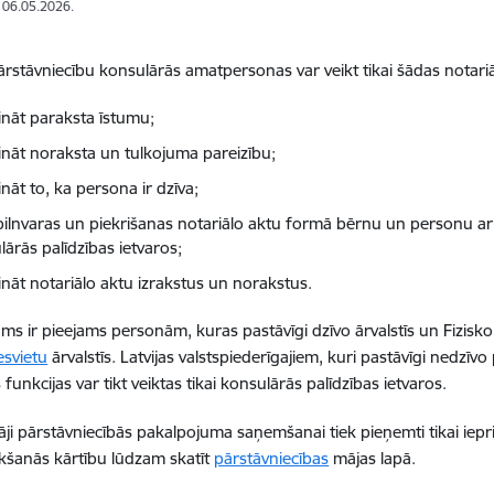
: 06.05.2026.
pārstāvniecību konsulārās amatpersonas var veikt tikai šādas notari
cināt paraksta īstumu;
cināt noraksta un tulkojuma pareizību;
ināt to, ka persona ir dzīva;
t pilnvaras un piekrišanas notariālo aktu formā bērnu un personu ar 
ārās palīdzības ietvaros;
ināt notariālo aktu izrakstus un norakstus.
ms ir pieejams personām, kuras pastāvīgi dzīvo ārvalstīs un Fizisko
esvietu
ārvalstīs. Latvijas valstspiederīgajiem, kuri pastāvīgi nedzīv
 funkcijas var tikt veiktas tikai konsulārās palīdzības ietvaros.
ji pārstāvniecībās pakalpojuma saņemšanai tiek pieņemti tikai iepri
ikšanās kārtību lūdzam skatīt
pārstāvniecības
mājas lapā.