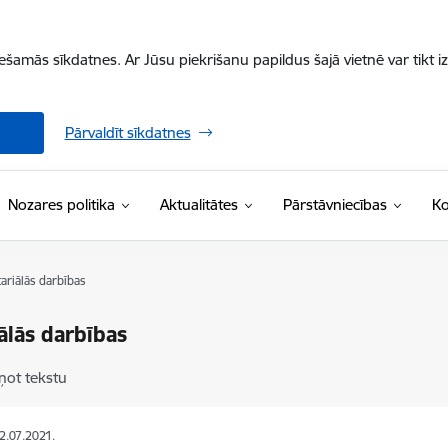
iešamās sīkdatnes. Ar Jūsu piekrišanu papildus šajā vietnē var tikt i
Pārvaldīt sīkdatnes
Nozares politika
Aktualitātes
Pārstāvniecības
Ko
ariālās darbības
ālās darbības
ņot tekstu
02.07.2021.