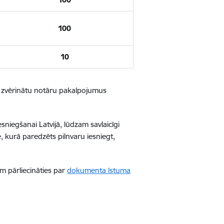
100
10
as zvērinātu notāru pakalpojumus
esniegšanai Latvijā, lūdzam savlaicīgi
 kurā paredzēts pilnvaru iesniegt,
m pārliecināties par
dokumenta īstuma