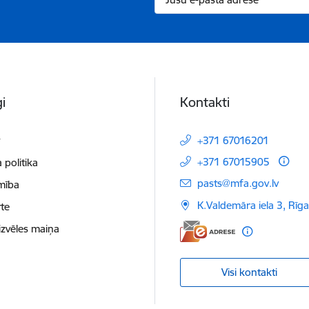
i
Kontakti
t
+371 67016201
+371 67015905
 politika
E-pasts:
pasts@mfa.gov.lv
mība
K.Valdemāra iela 3, Rīg
te
izvēles maiņa
Visi kontakti