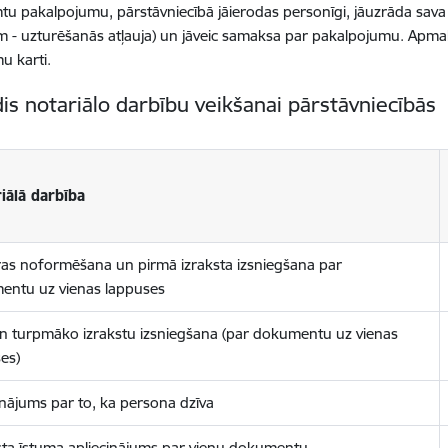
tu pakalpojumu, pārstāvniecībā jāierodas personīgi, jāuzrāda sava L
m - uzturēšanās atļauja) un jāveic samaksa par pakalpojumu. Apmak
u karti.
is notariālo darbību veikšanai pārstāvniecībās
iālā darbība
ras noformēšana un pirmā izraksta izsniegšana par
entu uz vienas lappuses
n turpmāko izrakstu izsniegšana (par dokumentu uz vienas
es)
inājums par to, ka persona dzīva
ta īstuma apliecinājums par vienu dokumentu