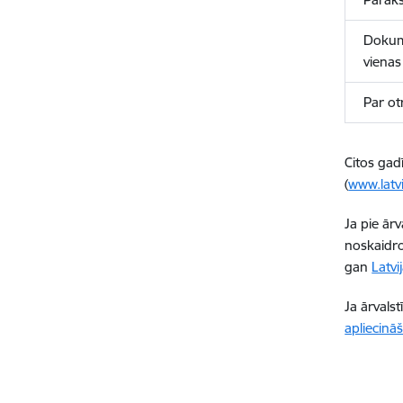
Dokum
vienas
Par ot
Citos gad
(
www.latvi
Ja pie ārv
noskaidro
gan
Latv
Ja ārvals
apliecinā