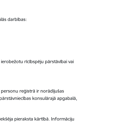
ālās darbības:
ierobežotu rīcībspēju pārstāvībai vai
 personu reģistrā ir norādījušas
o pārstāvniecības konsulārajā apgabalā,
ekšēja pieraksta kārtībā. Informāciju