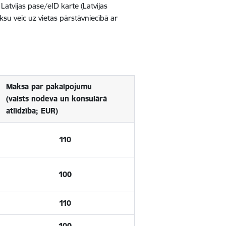
atvijas pase/eID karte (Latvijas
su veic uz vietas pārstāvniecībā ar
Maksa par pakalpojumu
(valsts nodeva un konsulārā
atlīdzība; EUR)
110
100
110
100