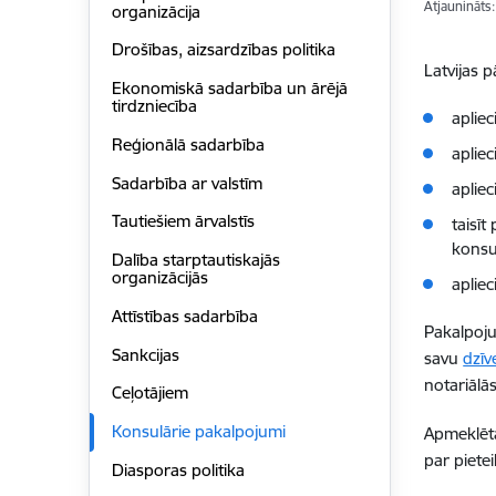
Atjaunināts
organizācija
Drošības, aizsardzības politika
Latvijas 
Ekonomiskā sadarbība un ārējā
tirdzniecība
aplie
Reģionālā sadarbība
aplie
Sadarbība ar valstīm
apliec
Tautiešiem ārvalstīs
taisī
konsul
Dalība starptautiskajās
organizācijās
apliec
Attīstības sadarbība
Pakalpoju
Sankcijas
savu
dzīv
notariālās
Ceļotājiem
Konsulārie pakalpojumi
Apmeklētā
par piete
Diasporas politika