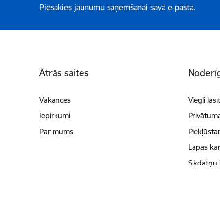
Piesakies jaunumu saņemšanai savā e-pastā.
Kājene
Ātrās saites
Noderīg
Vakances
Viegli lasī
Iepirkumi
Privātuma
Par mums
Piekļūsta
Lapas kar
Sīkdatņu 