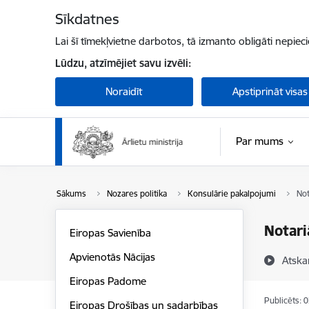
Pāriet uz lapas saturu
Sīkdatnes
Lai šī tīmekļvietne darbotos, tā izmanto obligāti nepiec
Lūdzu, atzīmējiet savu izvēli:
Noraidīt
Apstiprināt visas
Par mums
Sākums
Nozares politika
Konsulārie pakalpojumi
Not
Notari
Eiropas Savienība
Apvienotās Nācijas
Atska
Eiropas Padome
Publicēts: 
Eiropas Drošības un sadarbības