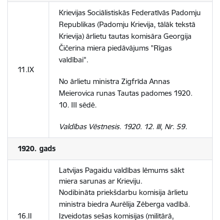
Krievijas Sociālistiskās Federatīvās Padomju
Republikas (Padomju Krievija, tālāk tekstā
Krievija) ārlietu tautas komisāra Georgija
Čičerina miera piedāvājums "Rīgas
valdībai".
11.IX
No ārlietu ministra Zigfrīda Annas
Meierovica runas Tautas padomes 1920.
10. III sēdē.
Valdības Vēstnesis. 1920. 12. III, Nr. 59.
1920. gads
Latvijas Pagaidu valdības lēmums sākt
miera sarunas ar Krieviju.
Nodibināta priekšdarbu komisija ārlietu
ministra biedra Aurēlija Zēberga vadībā.
16.II
Izveidotas sešas komisijas (militārā,