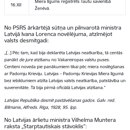
Miera līgums reģistrēts Tautu savienībā
16.XII
Ženēvā.
No PSRS ārkārtējā sūtņa un pilnvarotā ministra
Latvijā Ivana Lorenca novēlējuma, atzīmējot
valsts desmitgadi:
„[..] Pēc tam, kad bija deklarēta Latvijas neatkarība, tā centās
panākt
de jure
atzīšanu no Vakareiropas valstu puses.
Centieni noveda pie panākumiem tikai pēc miera noslēgšanas
ar Padomju Krieviju. Latvijas – Padomju Krievijas Miera līgumā
bez iebildumiem atzīta Latvijas valsts neatkarība, patstāvība un
suverenitāte. Tā bija pirmā oficiālā Latvijas atzīšana.”
Latvijas Republika desmit pastāvēšanas gados. Galv. red.
Bīlmanis, Alfreds. Rīga, 1928, 95. lpp.
No Latvijas ārlietu ministra Vilhelma Muntera
raksta „Starptautiskais stāvoklis”: