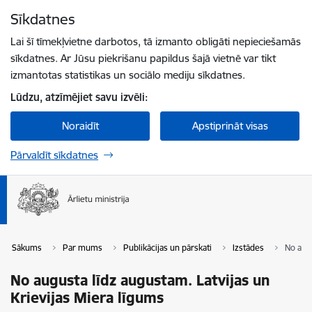
Pāriet uz lapas saturu
Sīkdatnes
Spied
lai meklētu
Enter
Lai šī tīmekļvietne darbotos, tā izmanto obligāti nepieciešamās
sīkdatnes. Ar Jūsu piekrišanu papildus šajā vietnē var tikt
izmantotas statistikas un sociālo mediju sīkdatnes.
Lūdzu, atzīmējiet savu izvēli:
Noraidīt
Apstiprināt visas
Pārvaldīt sīkdatnes
Sākums
Par mums
Publikācijas un pārskati
Izstādes
No augu
No augusta līdz augustam. Latvijas un
Krievijas Miera līgums