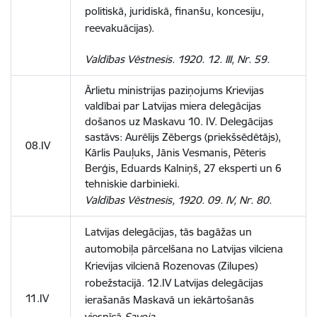
politiskā, juridiskā, finanšu, koncesiju,
reevakuācijas).
Valdības Vēstnesis. 1920. 12. III, Nr. 59.
Ārlietu ministrijas paziņojums Krievijas
valdībai par Latvijas miera delegācijas
došanos uz Maskavu 10. IV. Delegācijas
sastāvs: Aurēlijs Zēbergs (priekšsēdētājs),
08.IV
Kārlis Pauļuks, Jānis Vesmanis, Pēteris
Berģis, Eduards Kalniņš, 27 eksperti un 6
tehniskie darbinieki.
Valdības Vēstnesis, 1920. 09. IV, Nr. 80.
Latvijas delegācijas, tās bagāžas un
automobiļa pārcelšana no Latvijas vilciena
Krievijas vilcienā Rozenovas (Zilupes)
robežstacijā. 12.IV Latvijas delegācijas
11.IV
ierašanās Maskavā un iekārtošanās
viesnīcā
Savoja
.