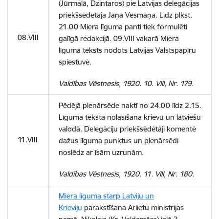
(Jūrmalā, Dzintaros) pie Latvijas delegācijas
priekšsēdētāja Jāņa Vesmaņa. Līdz plkst.
21.00 Miera līguma panti tiek formulēti
08.VIII
galīgā redakcijā. 09.VIII vakarā Miera
līguma teksts nodots Latvijas Valstspapīru
spiestuvē.
Valdības Vēstnesis, 1920. 10. VIII, Nr. 179.
Pēdējā plenārsēde naktī no 24.00 līdz 2.15.
Līguma teksta nolasīšana krievu un latviešu
valodā. Delegāciju priekšsēdētāji komentē
11.VIII
dažus līguma punktus un plenārsēdi
noslēdz ar īsām uzrunām.
Valdības Vēstnesis, 1920. 11. VIII, Nr. 180.
Miera līguma starp Latviju un
Krieviju
parakstīšana Ārlietu ministrijas