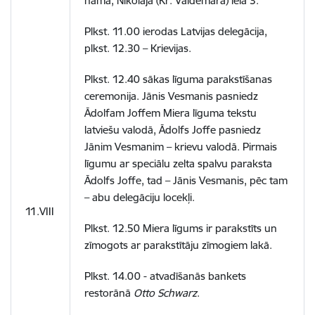
namā, Nikolaja (Kr. Valdemāra) ielā 3.
Plkst. 11.00 ierodas Latvijas delegācija,
plkst. 12.30 – Krievijas.
Plkst. 12.40 sākas līguma parakstīšanas
ceremonija. Jānis Vesmanis pasniedz
Ādolfam Joffem Miera līguma tekstu
latviešu valodā, Ādolfs Joffe pasniedz
Jānim Vesmanim – krievu valodā. Pirmais
līgumu ar speciālu zelta spalvu paraksta
Ādolfs Joffe, tad – Jānis Vesmanis, pēc tam
– abu delegāciju locekļi.
11.VIII
Plkst. 12.50 Miera līgums ir parakstīts un
zīmogots ar parakstītāju zīmogiem lakā.
Plkst. 14.00 - atvadīšanās bankets
restorānā
Otto Schwarz
.