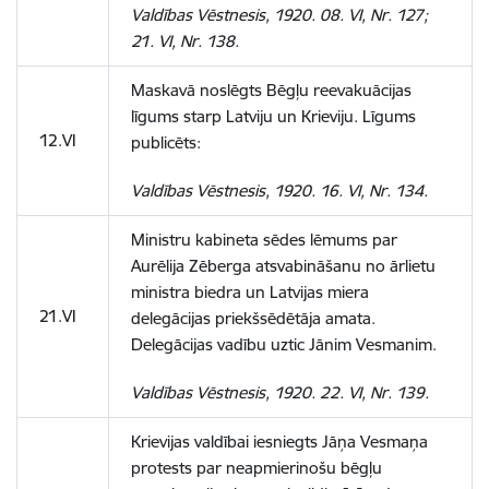
Valdības Vēstnesis, 1920. 08. VI, Nr. 127;
21. VI, Nr. 138.
Maskavā noslēgts Bēgļu reevakuācijas
līgums starp Latviju un Krieviju. Līgums
12.VI
publicēts:
Valdības Vēstnesis, 1920. 16. VI, Nr. 134.
Ministru kabineta sēdes lēmums par
Aurēlija Zēberga atsvabināšanu no ārlietu
ministra biedra un Latvijas miera
21.VI
delegācijas priekšsēdētāja amata.
Delegācijas vadību uztic Jānim Vesmanim.
Valdības Vēstnesis, 1920. 22. VI, Nr. 139.
Krievijas valdībai iesniegts Jāņa Vesmaņa
protests par neapmierinošu bēgļu