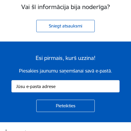
Vai šī informācija bija noderīga?
Sniegt atsauksmi
Esi pirmais, kurš uzzina!
Piesakies jaunumu saņemšanai savā e-pastā.
Kājene