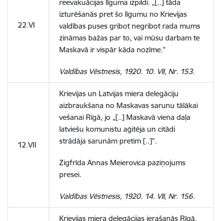
reevakuācijas līguma izpildi. „[..] tāda
izturēšanās pret šo līgumu no Krievijas
22.VI
valdības puses gribot negribot rada mums
zināmas bažas par to, vai mūsu darbam te
Maskavā ir vispār kāda nozīme.”
Valdības Vēstnesis, 1920. 10. VII, Nr. 153
.
Krievijas un Latvijas miera delegāciju
aizbraukšana no Maskavas sarunu tālākai
vešanai Rīgā, jo „[..] Maskavā viena daļa
latviešu komunistu aģitēja un citādi
strādāja sarunām pretim [..]”.
12.VII
Zigfrīda Annas Meierovica paziņojums
presei.
Valdības Vēstnesis, 1920. 14. VII, Nr. 156.
Krievijas miera delegācijas ierašanās Rīgā.