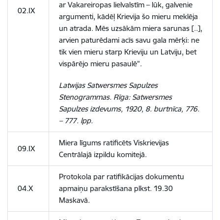
ar Vakareiropas lielvalstīm – lūk, galvenie
02.IX
argumenti, kādēļ Krievija šo mieru meklēja
un atrada. Mēs uzsākām miera sarunas [..],
arvien paturēdami acīs savu gala mērķi: ne
tik vien mieru starp Krieviju un Latviju, bet
vispārējo mieru pasaulē”.
Latwijas Satwersmes Sapulzes
Stenogrammas. Rīga: Satwersmes
Sapulzes izdevums, 1920, 8. burtnīca, 776.
– 777. lpp.
Miera līgums ratificēts Viskrievijas
09.IX
Centrālajā izpildu komitejā.
Protokola par ratifikācijas dokumentu
04.X
apmaiņu parakstīšana plkst. 19.30
Maskavā.