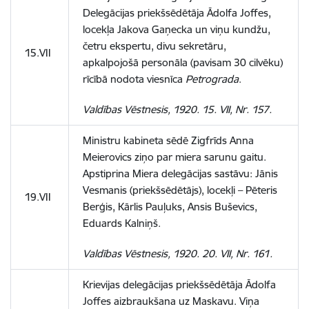
Delegācijas priekšsēdētāja Ādolfa Joffes,
locekļa Jakova Gaņecka un viņu kundžu,
četru ekspertu, divu sekretāru,
15.VII
apkalpojošā personāla (pavisam 30 cilvēku)
rīcībā nodota viesnīca
Petrograda
.
Valdības Vēstnesis, 1920. 15. VII, Nr. 157.
Ministru kabineta sēdē Zigfrīds Anna
Meierovics ziņo par miera sarunu gaitu.
Apstiprina Miera delegācijas sastāvu: Jānis
Vesmanis (priekšsēdētājs), locekļi – Pēteris
19.VII
Berģis, Kārlis Pauļuks, Ansis Buševics,
Eduards Kalniņš.
Valdības Vēstnesis, 1920. 20. VII, Nr. 161.
Krievijas delegācijas priekšsēdētāja Ādolfa
Joffes aizbraukšana uz Maskavu. Viņa