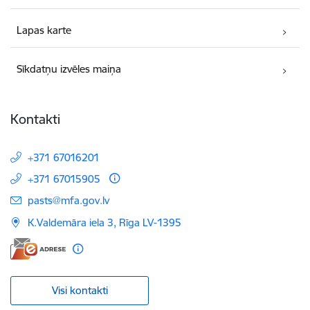
Lapas karte
Sīkdatņu izvēles maiņa
Kontakti
+371 67016201
+371 67015905
E-pasts:
pasts@mfa.gov.lv
K.Valdemāra iela 3, Rīga LV-1395
Visi kontakti