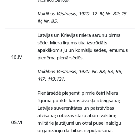
Valdības Vēstnesis, 1920. 12. IV, Nr. 82; 15.
IV, Nr. 85.
Latvijas un Krievijas miera sarunu pirmā
sēde. Miera līgums tika izstrādāts
apakškomisiju un komisiju sēdēs, lēmumus
16.IV
pieņēma plenārsēdēs.
Valdības Vēstnesis, 1920. Nr. 88; 93; 99;
117; 119;121.
Plenārsēdē pieņemti pirmie četri Miera
līguma punkti: karastāvokļa izbeigšana;
Latvijas suverenitātes un patstāvības
atzīšana; robežas starp abām valstīm;
05.VI
militārie jautājumi un otrai pusei naidīgu
organizāciju darbības nepieļaušana.