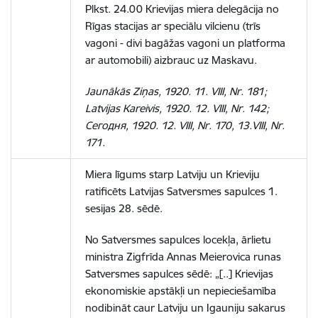
Plkst. 24.00 Krievijas miera delegācija no
Rīgas stacijas ar speciālu vilcienu (trīs
vagoni - divi bagāžas vagoni un platforma
ar automobili) aizbrauc uz Maskavu.
Jaunākās Ziņas, 1920. 11. VIII, Nr. 181;
Latvijas Kareivis, 1920. 12. VIII, Nr. 142;
Сегодня, 1920. 12. VIII, Nr. 170, 13.VIII, Nr.
171.
Miera līgums starp Latviju un Krieviju
ratificēts Latvijas Satversmes sapulces 1.
sesijas 28. sēdē.
No Satversmes sapulces locekļa, ārlietu
ministra Zigfrīda Annas Meierovica runas
Satversmes sapulces sēdē: „[..] Krievijas
ekonomiskie apstākļi un nepieciešamība
nodibināt caur Latviju un Igauniju sakarus