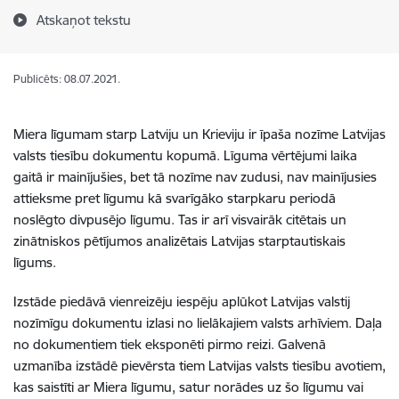
Atskaņot tekstu
Publicēts: 08.07.2021.
Miera līgumam starp Latviju un Krieviju ir īpaša nozīme Latvijas
valsts tiesību dokumentu kopumā. Līguma vērtējumi laika
gaitā ir mainījušies, bet tā nozīme nav zudusi, nav mainījusies
attieksme pret līgumu kā svarīgāko starpkaru periodā
noslēgto divpusējo līgumu. Tas ir arī visvairāk citētais un
zinātniskos pētījumos analizētais Latvijas starptautiskais
līgums.
Izstāde piedāvā vienreizēju iespēju aplūkot Latvijas valstij
nozīmīgu dokumentu izlasi no lielākajiem valsts arhīviem. Daļa
no dokumentiem tiek eksponēti pirmo reizi. Galvenā
uzmanība izstādē pievērsta tiem Latvijas valsts tiesību avotiem,
kas saistīti ar Miera līgumu, satur norādes uz šo līgumu vai