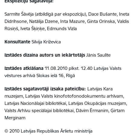
Ekspozīciju sagatavoja:
Sarmīte Šāvēja (atbildīgā par ekspozīciju), Dace Bušante, Ineta
Didrihsone, Natālija Dzene, Inta Mazure, Ginta Orinska, Valdis
Rūsiņš, Iveta Šķiņķe, Edmunds Vizla
Konsultante
Silvija Križevica
Izstādes dizaina autors un iekārtotājs
Jānis Saulīte
Izstādes atklāšana
11.08.2010 plkst. 12.40 Latvijas Valsts
vēstures arhīvā Slokas ielā 16, Rīgā
Izstādes sagatavotāji izsaka pateicību:
Latvijas Kara
muzejam, Latvijas Valsts kinofotofonodokumentu arhīvam,
Latvijas Nacionālajai bibliotēkai, Latvijas Okupācijas muzejam,
Valsts Arhīvu speciālajai bibliotēkai, Dāvim Ērmanim, Ģirtam
Merginam
© 2010 Latvijas Republikas Ārlietu ministrija