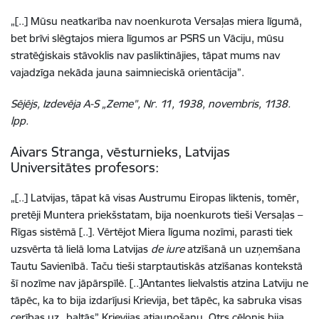
„[..] Mūsu neatkarība nav noenkurota Versaļas miera līgumā,
bet brīvi slēgtajos miera līgumos ar PSRS un Vāciju, mūsu
stratēģiskais stāvoklis nav pasliktinājies, tāpat mums nav
vajadzīga nekāda jauna saimnieciskā orientācija”.
Sējējs, Izdevēja A-S „Zeme”, Nr. 11, 1938, novembris, 1138.
lpp.
Aivars Stranga, vēsturnieks, Latvijas
Universitātes profesors:
„[..] Latvijas, tāpat kā visas Austrumu Eiropas liktenis, tomēr,
pretēji Muntera priekšstatam, bija noenkurots tieši Versaļas –
Rīgas sistēmā [..]. Vērtējot Miera līguma nozīmi, parasti tiek
uzsvērta tā lielā loma Latvijas
de iure
atzīšanā un uzņemšana
Tautu Savienībā. Taču tieši starptautiskās atzīšanas kontekstā
šī nozīme nav jāpārspīlē. [..]Antantes lielvalstis atzina Latviju ne
tāpēc, ka to bija izdarījusi Krievija, bet tāpēc, ka sabruka visas
cerības uz „baltās” Krievijas atjaunošanu. Otrs cēlonis bija