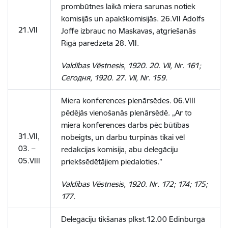
prombūtnes laikā miera sarunas notiek
komisijās un apakškomisijās. 26.VII Ādolfs
21.VII
Joffe izbrauc no Maskavas, atgriešanās
Rīgā paredzēta 28. VII.
Valdības Vēstnesis, 1920. 20. VII, Nr. 161;
Сегодня, 1920. 27. VII, Nr. 159.
Miera konferences plenārsēdes. 06.VIII
pēdējās vienošanās plenārsēdē. „Ar to
miera konferences darbs pēc būtības
31.VII,
nobeigts, un darbu turpinās tikai vēl
03. –
redakcijas komisija, abu delegāciju
05.VIII
priekšsēdētājiem piedaloties.”
Valdības Vēstnesis, 1920. Nr. 172; 174; 175;
177.
Delegāciju tikšanās plkst.12.00 Edinburgā