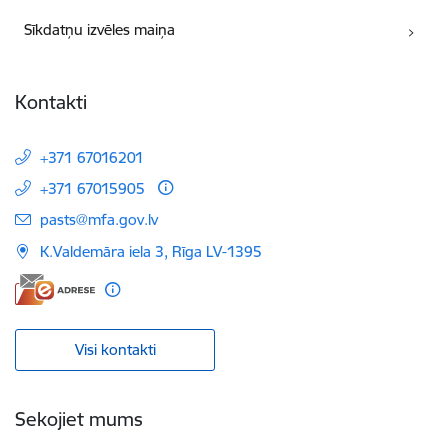
Sīkdatņu izvēles maiņa
Kontakti
+371 67016201
+371 67015905
E-pasts:
pasts@mfa.gov.lv
K.Valdemāra iela 3, Rīga LV-1395
Visi kontakti
Sekojiet mums