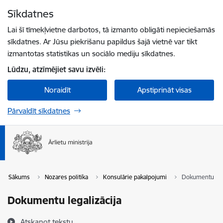
Pāriet uz lapas saturu
Sīkdatnes
Spied
lai meklētu
Enter
Lai šī tīmekļvietne darbotos, tā izmanto obligāti nepieciešamās
sīkdatnes. Ar Jūsu piekrišanu papildus šajā vietnē var tikt
izmantotas statistikas un sociālo mediju sīkdatnes.
Lūdzu, atzīmējiet savu izvēli:
Noraidīt
Apstiprināt visas
Pārvaldīt sīkdatnes
Sākums
Nozares politika
Konsulārie pakalpojumi
Dokumentu lega
Dokumentu legalizācija
Atskaņot tekstu