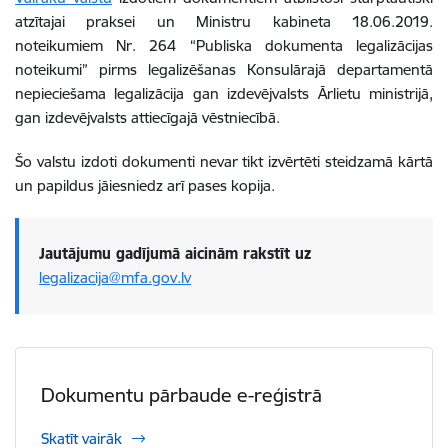
atzītajai praksei un Ministru kabineta 18.06.2019.
noteikumiem Nr. 264 “Publiska dokumenta legalizācijas
noteikumi” pirms legalizēšanas Konsulārajā departamentā
nepieciešama legalizācija gan izdevējvalsts Ārlietu ministrijā,
gan izdevējvalsts attiecīgajā vēstniecībā.
Šo valstu izdoti dokumenti nevar tikt izvērtēti steidzamā kārtā
un papildus jāiesniedz arī pases kopija.
Jautājumu gadījumā aicinām rakstīt uz
legalizacija@mfa.gov.lv
Dokumentu pārbaude e-reģistrā
Skatīt vairāk