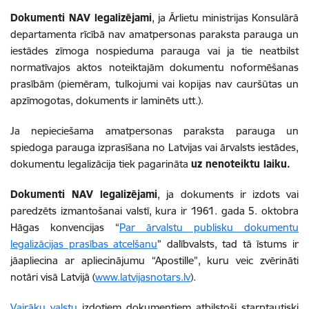
Dokumenti NAV legalizējami
, ja Ārlietu ministrijas Konsulārā
departamenta rīcībā nav amatpersonas paraksta parauga un
iestādes zīmoga nospieduma parauga vai ja tie neatbilst
normatīvajos aktos noteiktajām dokumentu noformēšanas
prasībām (piemēram, tulkojumi vai kopijas nav cauršūtas un
apzīmogotas, dokuments ir laminēts utt.).
Ja nepieciešama amatpersonas paraksta parauga un
spiedoga parauga izprasīšana no Latvijas vai ārvalsts iestādes,
dokumentu legalizācija tiek pagarināta
uz nenoteiktu laiku.
Dokumenti NAV legalizējami
, ja dokuments ir izdots vai
paredzēts izmantošanai valstī, kura ir 1961. gada 5. oktobra
Hāgas konvencijas “
Par ārvalstu publisku dokumentu
legalizācijas prasības atcelšanu
” dalībvalsts, tad tā īstums ir
jāapliecina ar apliecinājumu “Apostille”, kuru veic zvērināti
notāri visā Latvijā (
www.latvijasnotars.lv
).
Vairāku valstu
izdotiem dokumentiem atbilstoši starptautiski