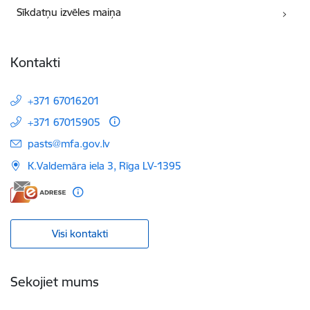
Sīkdatņu izvēles maiņa
Kontakti
+371 67016201
+371 67015905
E-pasts:
pasts@mfa.gov.lv
K.Valdemāra iela 3, Rīga LV-1395
Visi kontakti
Sekojiet mums