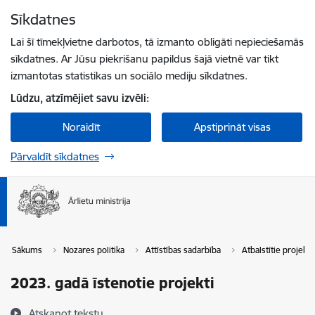
Pāriet uz lapas saturu
Sīkdatnes
Spied
lai meklētu
Enter
Lai šī tīmekļvietne darbotos, tā izmanto obligāti nepieciešamās
sīkdatnes. Ar Jūsu piekrišanu papildus šajā vietnē var tikt
izmantotas statistikas un sociālo mediju sīkdatnes.
Lūdzu, atzīmējiet savu izvēli:
Noraidīt
Apstiprināt visas
Pārvaldīt sīkdatnes
Sākums
Nozares politika
Attīstības sadarbība
Atbalstītie projekti
2023. gadā īstenotie projekti
Atskaņot tekstu