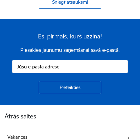
Sniegt atsauksmi
Esi pirmais, kurš uzzina!
Piesakies jaunumu saņemšanai savā e-pastā.
Kājene
Ātrās saites
Vakances