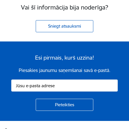
Vai šī informācija bija noderīga?
Sniegt atsauksmi
Esi pirmais, kurš uzzina!
Piesakies jaunumu saņemšanai savā e-pastā.
Kājene