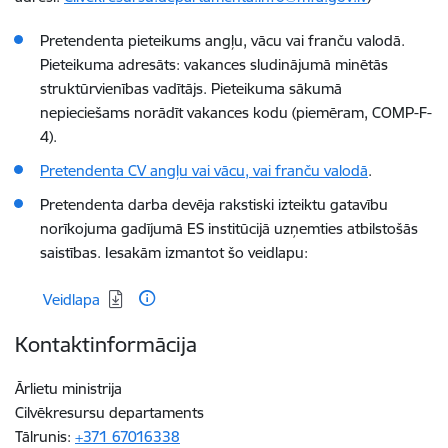
Pretendenta pieteikums angļu, vācu vai franču valodā.
Pieteikuma adresāts: vakances sludinājumā minētās
struktūrvienības vadītājs. Pieteikuma sākumā
nepieciešams norādīt vakances kodu (piemēram, COMP-F-
4).
Pretendenta CV angļu vai vācu, vai franču valodā
.
Pretendenta darba devēja rakstiski izteiktu gatavību
norīkojuma gadījumā ES institūcijā uzņemties atbilstošās
saistības. Iesakām izmantot šo veidlapu:
Lejupielādēt:
Veidlapa
Kontaktinformācija
Ārlietu ministrija
Cilvēkresursu departaments
Tālrunis:
+371 67016338