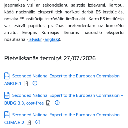
jāapmaksā visi ar sekondēšanu saistītie izdevumi. Kārtību,
kādā nacionālie eksperti tiek norīkoti darbā ES institūcijās,
nosaka ES institūciju izstrādātie tiesību akti. Katra ES institūcija
var izvirzīt papildus prasības pretendentam uz konkrētu
amatu. Eiropas Komisijas lēmums nacionālo ekspertu
nosūtīšanai (
latviski
) (
angliski
).
Pieteikšanās termiņš
27/07/2026
Lejupielādēt:
Seconded National Expert to the European Commission –
AGRI.E.1
Lejupielādēt:
Seconded National Expert to the European Commission –
BUDG.B.3, cost-free
Lejupielādēt:
Seconded National Expert to the European Commission –
CLIMA.B.2