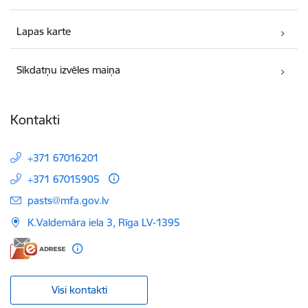
Lapas karte
Sīkdatņu izvēles maiņa
Kontakti
+371 67016201
+371 67015905
E-pasts:
pasts@mfa.gov.lv
K.Valdemāra iela 3, Rīga LV-1395
Visi kontakti