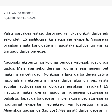
Publicēts: 01.08.2023.
Atjaunināts: 24.07.2026.
Valsts pārvaldes iestāžu darbinieki var tikt norīkoti darbā jeb
sekondēti ES institūcijās kā nacionālie eksperti. Vispārējās
prasības amata kandidātiem ir augstākā izglītība un vismaz
trīs gadu darba pieredze.
Nacionālo ekspertu norīkojuma periods visbiežāk ilgst divus
gadus. Minimālais sekondēšanas ilgums ir seši mēneši, bet
maksimālais četri gadi. Norīkojuma laikā darba devējs Latvijā
nacionālajam ekspertam maksā darba algu un veic valsts
sociālās apdrošināšanas obligātās iemaksas, savukārt ES
institūcija maksā dienas naudu un ikmēneša uzturēšanās
pabalstu. Tāpat darba devējam ir pienākums pēc atgriešanās
nodrošināt ekspertam iepriekšējo vai līdzvērtīgu amatu.
Atsevišķos gadījumos (t.s.
cost free
amati) darba devējam ir