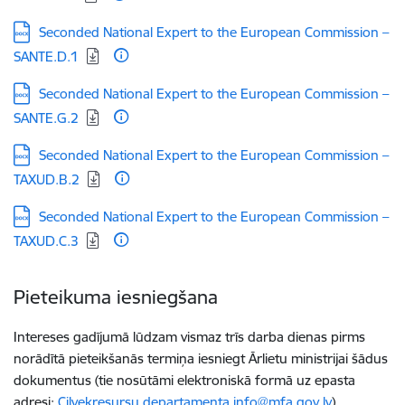
Lejupielādēt:
Seconded National Expert to the European Commission –
SANTE.D.1
Lejupielādēt:
Seconded National Expert to the European Commission –
SANTE.G.2
Lejupielādēt:
Seconded National Expert to the European Commission –
TAXUD.B.2
Lejupielādēt:
Seconded National Expert to the European Commission –
TAXUD.C.3
Pieteikuma iesniegšana
Intereses gadījumā lūdzam vismaz trīs darba dienas pirms
norādītā pieteikšanās termiņa iesniegt Ārlietu ministrijai šādus
dokumentus (tie nosūtāmi elektroniskā formā uz epasta
adresi:
Cilvekresursu.departamenta.info@mfa.gov.lv
)