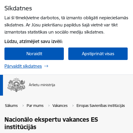
Pāriet uz lapas saturu
Sīkdatnes
Spied
lai meklētu
Enter
Lai šī tīmekļvietne darbotos, tā izmanto obligāti nepieciešamās
sīkdatnes. Ar Jūsu piekrišanu papildus šajā vietnē var tikt
izmantotas statistikas un sociālo mediju sīkdatnes.
Lūdzu, atzīmējiet savu izvēli:
Noraidīt
Apstiprināt visas
Pārvaldīt sīkdatnes
Sākums
Par mums
Vakances
Eiropas Savienības institūcijās
Nacionālo ekspertu vakances ES
institūcijās