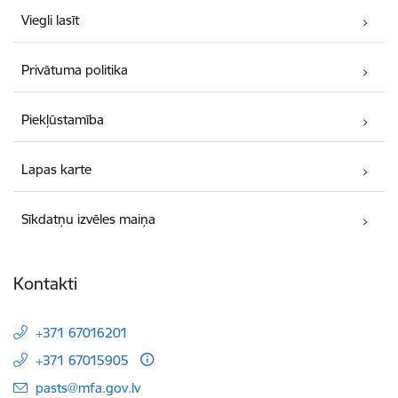
Viegli lasīt
Privātuma politika
Piekļūstamība
Lapas karte
Sīkdatņu izvēles maiņa
Kontakti
+371 67016201
+371 67015905
E-pasts:
pasts@mfa.gov.lv