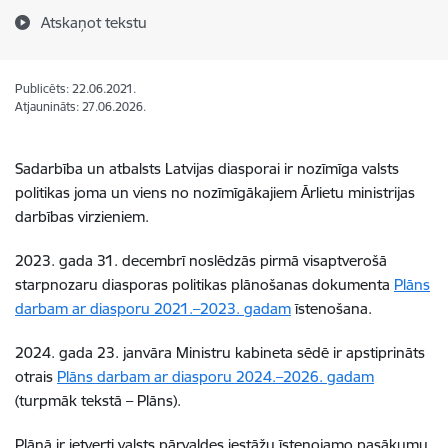
Atskaņot tekstu
Publicēts: 22.06.2021.
Atjaunināts: 27.06.2026.
Sadarbība un atbalsts Latvijas diasporai ir nozīmīga valsts
politikas joma un viens no nozīmīgākajiem Ārlietu ministrijas
darbības virzieniem.
2023. gada 31. decembrī noslēdzās pirmā visaptverošā
starpnozaru diasporas politikas plānošanas dokumenta
Plāns
darbam ar diasporu 2021.–2023. gadam
īstenošana.
2024. gada 23. janvāra Ministru kabineta sēdē ir apstiprināts
otrais
Plāns darbam ar diasporu 2024.–2026. gadam
(turpmāk tekstā – Plāns).
Plānā ir ietverti valsts pārvaldes iestāžu īstenojamo pasākumu