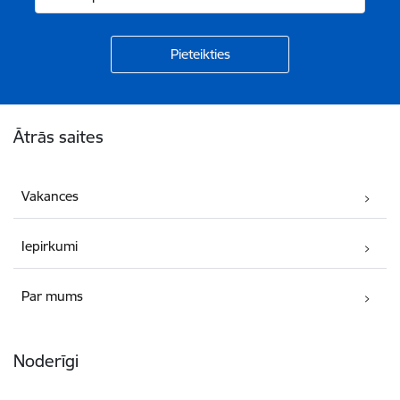
Kājene
Ātrās saites
Vakances
Iepirkumi
Par mums
Noderīgi