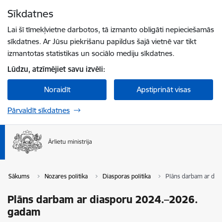
Pāriet uz lapas saturu
Sīkdatnes
Spied
lai meklētu
Enter
Lai šī tīmekļvietne darbotos, tā izmanto obligāti nepieciešamās
sīkdatnes. Ar Jūsu piekrišanu papildus šajā vietnē var tikt
izmantotas statistikas un sociālo mediju sīkdatnes.
Lūdzu, atzīmējiet savu izvēli:
Noraidīt
Apstiprināt visas
Pārvaldīt sīkdatnes
Sākums
Nozares politika
Diasporas politika
Plāns darbam ar dia
Plāns darbam ar diasporu 2024.–2026.
gadam