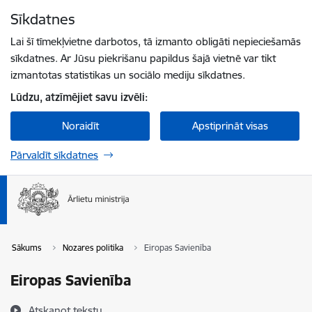
Pāriet uz lapas saturu
Sīkdatnes
Spied
lai meklētu
Enter
Lai šī tīmekļvietne darbotos, tā izmanto obligāti nepieciešamās
sīkdatnes. Ar Jūsu piekrišanu papildus šajā vietnē var tikt
izmantotas statistikas un sociālo mediju sīkdatnes.
Lūdzu, atzīmējiet savu izvēli:
Noraidīt
Apstiprināt visas
Pārvaldīt sīkdatnes
Sākums
Nozares politika
Eiropas Savienība
Eiropas Savienība
Atskaņot tekstu