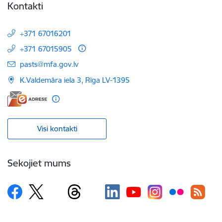
Kontakti
+371 67016201
+371 67015905
E-pasts:
pasts@mfa.gov.lv
K.Valdemāra iela 3, Rīga LV-1395
Visi kontakti
Sekojiet mums