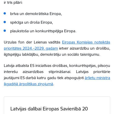
ir trīs pīlāri:
brīva un demokrātiska Eiropa,
spēcīga un droša Eiropa,
plaukstoša un konkurētspējīga Eiropa.
Urzulas fon der Leienas vadītās
Eiropas Komisijas noteiktās
prioritātes 2024.–2029. gadam
ietver aizsardzību un drošību,
ilgtspējīgu labklājību, demokrātiju un sociālo taisnīgumu.
Latvija atbalsta ES iniciatīvas drošības, konkurētspējas, pilsoņu
interešu aizsardzības stiprināšanai.
Latvijas prioritārie
jautājumi ES darbā katru gadu tiek atspoguļoti
ārlietu ministra
ikgadējā ārpolitikas ziņojumā
.
Latvijas dalībai Eiropas Savienībā 20