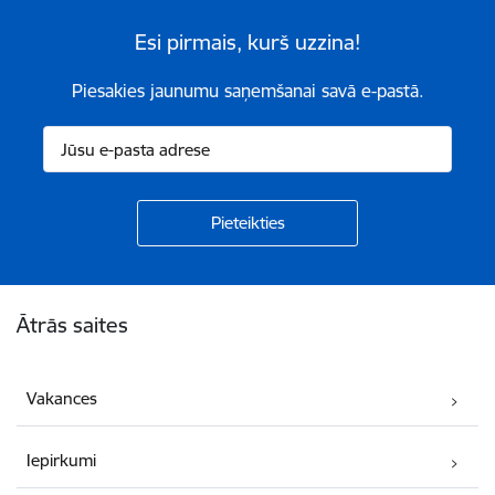
Esi pirmais, kurš uzzina!
Piesakies jaunumu saņemšanai savā e-pastā.
Kājene
Ātrās saites
Vakances
Iepirkumi