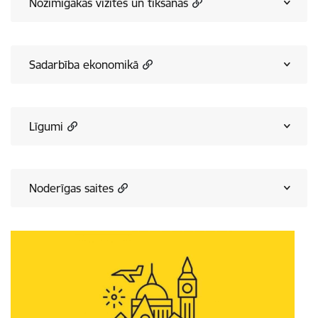
Nozīmīgākās vizītes un tikšanās
Sadarbība ekonomikā
Līgumi
Noderīgas saites