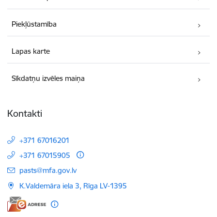
Piekļūstamība
Lapas karte
Sīkdatņu izvēles maiņa
Kontakti
+371 67016201
+371 67015905
E-pasts:
pasts@mfa.gov.lv
K.Valdemāra iela 3, Rīga LV-1395