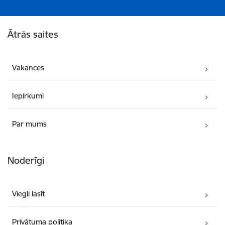
Kājene
Ātrās saites
Vakances
Iepirkumi
Par mums
Noderīgi
Viegli lasīt
Privātuma politika