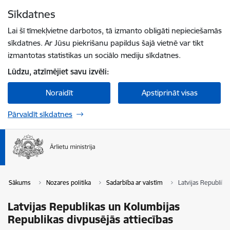
Pāriet uz lapas saturu
Sīkdatnes
Spied
lai meklētu
Enter
Lai šī tīmekļvietne darbotos, tā izmanto obligāti nepieciešamās
sīkdatnes. Ar Jūsu piekrišanu papildus šajā vietnē var tikt
izmantotas statistikas un sociālo mediju sīkdatnes.
Lūdzu, atzīmējiet savu izvēli:
Noraidīt
Apstiprināt visas
Pārvaldīt sīkdatnes
Sākums
Nozares politika
Sadarbība ar valstīm
Latvijas Republika
Latvijas Republikas un Kolumbijas
Republikas divpusējās attiecības