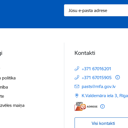
i
Kontakti
t
+371 67016201
+371 67015905
 politika
E-pasts:
pasts@mfa.gov.lv
mība
K.Valdemāra iela 3, Rīg
te
izvēles maiņa
Visi kontakti