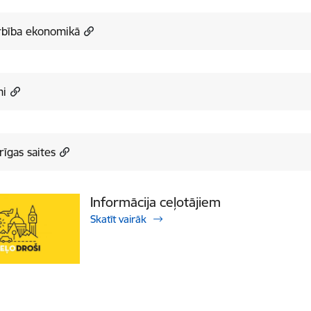
rbība ekonomikā
mi
īgas saites
Informācija ceļotājiem
Skatīt vairāk