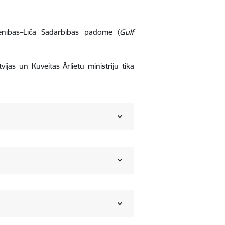
ienības–Līča Sadarbības padomē (
Gulf
as un Kuveitas Ārlietu ministriju tika