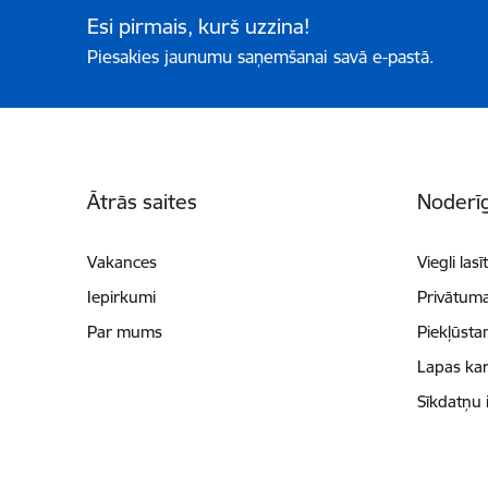
Esi pirmais, kurš uzzina!
Piesakies jaunumu saņemšanai savā e-pastā.
Kājene
Ātrās saites
Noderīg
Vakances
Viegli lasī
Iepirkumi
Privātuma
Par mums
Piekļūsta
Lapas kar
Sīkdatņu 