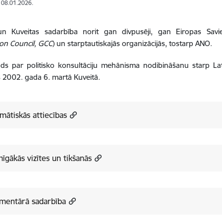
: 08.01.2026.
 un Kuveitas sadarbība norit gan divpusēji, gan Eiropas Sav
on Council, GCC
) un starptautiskajās organizācijās, tostarp ANO.
 par politisko konsultāciju mehānisma nodibināšanu starp Latvij
s 2002. gada 6. martā Kuveitā.
mātiskās attiecības
īgākās vizītes un tikšanās
amentārā sadarbība