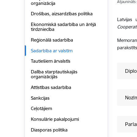
Atjaunināts
organizācija
Drošības, aizsardzības politika
Latvijas
Ekonomiskā sadarbība un ārējā
Cooperat
tirdzniecība
Reģionālā sadarbība
Memorands
parakstīt
Sadarbība ar valstīm
Tautiešiem ārvalstīs
Diplo
Dalība starptautiskajās
organizācijās
Attīstības sadarbība
Nozīm
Sankcijas
Ceļotājiem
Konsulārie pakalpojumi
Parl
Diasporas politika