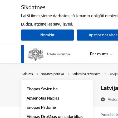
Pāriet uz lapas saturu
Sīkdatnes
Lai šī tīmekļvietne darbotos, tā izmanto obligāti nepiec
Lūdzu, atzīmējiet savu izvēli:
Noraidīt
Apstiprināt visas
Par mums
Sākums
Nozares politika
Sadarbība ar valstīm
Latvij
Latvij
Eiropas Savienība
Apvienotās Nācijas
Atska
Eiropas Padome
Publicēts: 
Eiropas Drošības un sadarbības