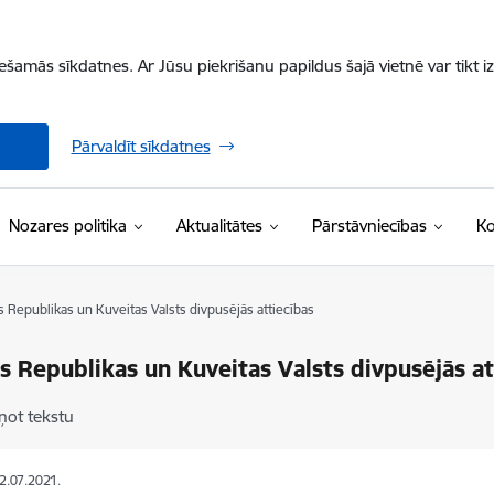
iešamās sīkdatnes. Ar Jūsu piekrišanu papildus šajā vietnē var tikt i
Pārvaldīt sīkdatnes
Nozares politika
Aktualitātes
Pārstāvniecības
Ko
as Republikas un Kuveitas Valsts divpusējās attiecības
as Republikas un Kuveitas Valsts divpusējās at
ņot tekstu
02.07.2021.