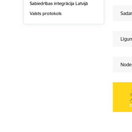
Sabiedrības integrācija Latvijā
Sada
Valsts protokols
Līgu
Noder