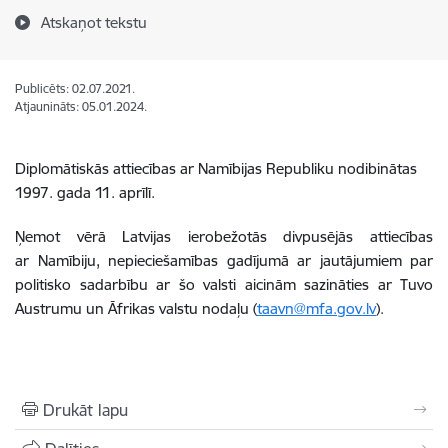
Atskaņot tekstu
Publicēts: 02.07.2021.
Atjaunināts: 05.01.2024.
Diplomātiskās attiecības ar Namībijas Republiku nodibinātas
1997. gada 11. aprīlī.
Ņemot vērā Latvijas ierobežotās divpusējās attiecības
ar Namībiju, nepieciešamības gadījumā ar jautājumiem par
politisko sadarbību ar šo valsti aicinām sazināties ar Tuvo
Austrumu un Āfrikas valstu nodaļu (
taavn@mfa.gov.lv
).
Drukāt lapu