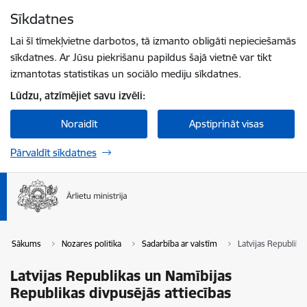
Pāriet uz lapas saturu
Sīkdatnes
Spied
lai meklētu
Enter
Lai šī tīmekļvietne darbotos, tā izmanto obligāti nepieciešamās
sīkdatnes. Ar Jūsu piekrišanu papildus šajā vietnē var tikt
izmantotas statistikas un sociālo mediju sīkdatnes.
Lūdzu, atzīmējiet savu izvēli:
Noraidīt
Apstiprināt visas
Pārvaldīt sīkdatnes
Sākums
Nozares politika
Sadarbība ar valstīm
Latvijas Republika
Latvijas Republikas un Namībijas
Republikas divpusējās attiecības