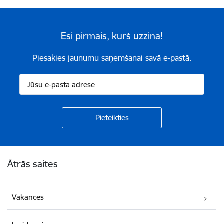
Esi pirmais, kurš uzzina!
Piesakies jaunumu saņemšanai savā e-pastā.
Kājene
Ātrās saites
Vakances