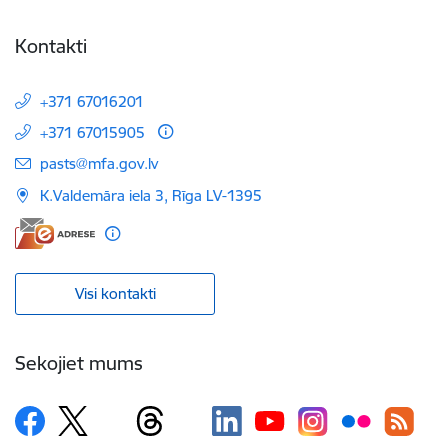
Kontakti
+371 67016201
+371 67015905
E-pasts:
pasts@mfa.gov.lv
K.Valdemāra iela 3, Rīga LV-1395
Visi kontakti
Sekojiet mums