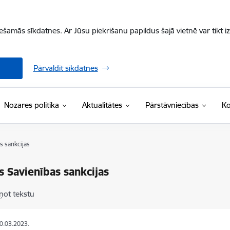
iešamās sīkdatnes. Ar Jūsu piekrišanu papildus šajā vietnē var tikt i
Pārvaldīt sīkdatnes
Nozares politika
Aktualitātes
Pārstāvniecības
Ko
s sankcijas
s Savienības sankcijas
ņot tekstu
20.03.2023.