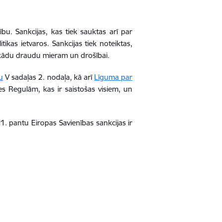
bu. Sankcijas, kas tiek sauktas arī par
ikas ietvaros. Sankcijas tiek noteiktas,
et kādu draudu mieram un drošībai.
u
V sadaļas 2. nodaļa, kā arī
Līguma par
es Regulām, kas ir saistošas visiem, un
11. pantu Eiropas Savienības sankcijas ir