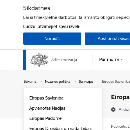
Pāriet uz lapas saturu
Sīkdatnes
Lai šī tīmekļvietne darbotos, tā izmanto obligāti nepiec
Lūdzu, atzīmējiet savu izvēli:
Noraidīt
Apstiprināt visas
Par mums
Sākums
Nozares politika
Sankcijas
Eiropas Savienība
Eiropa
Eiropas Savienība
Apvienotās Nācijas
Atska
Eiropas Padome
Publicēts: 
Eiropas Drošības un sadarbības