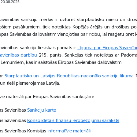
: 20.08.2025.
avienības sankciju mērķis ir uzturēt starptautisko mieru un drošī
ošiem pasākumiem, tiek noteiktas Kopējās ārējās un drošības polit
opas Savienības dalībvalstīm vienojoties par rīcību, lai reaģētu pr
avienības sankciju tiesiskais pamats ir
Līguma par Eiropas Savienīb
avienības darbību
215. pants. Sankcijas tiek noteiktas ar Padom
ēmumiem, kas ir saistošas Eiropas Savienības dalībvalstīm.
ar
Starptautisko un Latvijas Republikas nacionālo sankciju likuma
 un tieši piemērojamas Latvijā.
vie materiāli par Eiropas Savienības sankcijām:
as Savienības
Sankciju karte
as Savienības
Konsolidētais finanšu ierobežojumu saraksts
as Savienības Komisijas
informatīvie materiāli