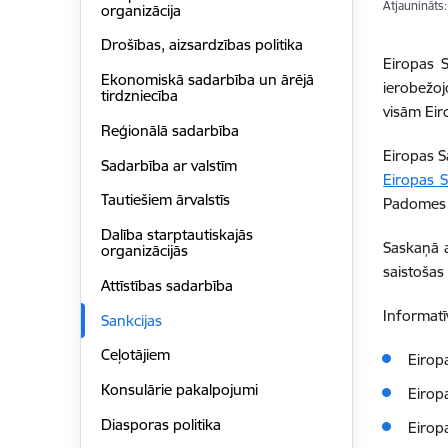
Atjaunināts
organizācija
Drošības, aizsardzības politika
Eiropas S
Ekonomiskā sadarbība un ārējā
ierobežoj
tirdzniecība
visām Eir
Reģionālā sadarbība
Eiropas S
Sadarbība ar valstīm
Eiropas S
Tautiešiem ārvalstīs
Padomes L
Dalība starptautiskajās
Saskaņā 
organizācijās
saistošas
Attīstības sadarbība
Informatī
Sankcijas
Ceļotājiem
Eirop
Konsulārie pakalpojumi
Eirop
Diasporas politika
Eirop