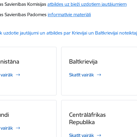
as Savienības Komisijas
atbildes uz bieži uzdotiem jautājumiem
as Savienības Padomes
informatīvie materiāli
dēt:
k uzdotie jautājumi un atbildes par Krievijai un Baltkrievijai noteik
nistāna
Baltkrievija
 vairāk
Skatīt vairāk
undi
Centrālāfrikas
Republika
 vairāk
Skatīt vairāk