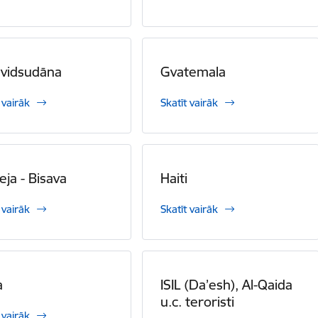
nvidsudāna
Gvatemala
 vairāk
Skatīt vairāk
eja - Bisava
Haiti
 vairāk
Skatīt vairāk
a
ISIL (Da’esh), Al-Qaida
u.c. teroristi
 vairāk