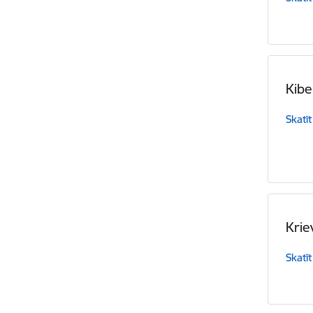
Kib
Skatīt
Krie
Skatīt