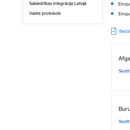
Sabiedrības integrācija Latvijā
Eirop
Valsts protokols
Eirop
Lejupielā
Biežā
Afga
Skatīt
Bur
Skatīt