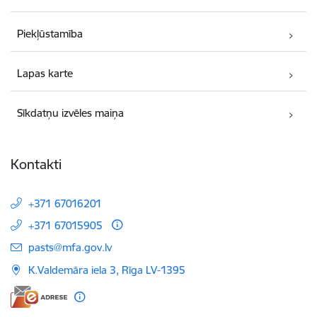
Piekļūstamība
Lapas karte
Sīkdatņu izvēles maiņa
Kontakti
+371 67016201
+371 67015905
E-pasts:
pasts@mfa.gov.lv
K.Valdemāra iela 3, Rīga LV-1395