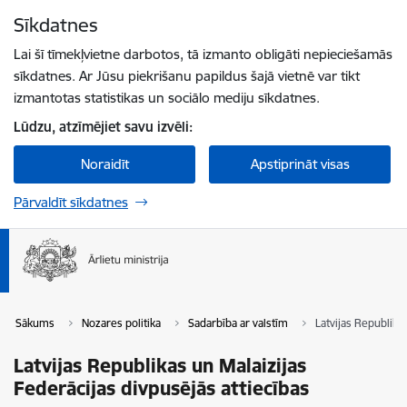
Pāriet uz lapas saturu
Sīkdatnes
Spied
lai meklētu
Enter
Lai šī tīmekļvietne darbotos, tā izmanto obligāti nepieciešamās
sīkdatnes. Ar Jūsu piekrišanu papildus šajā vietnē var tikt
izmantotas statistikas un sociālo mediju sīkdatnes.
Lūdzu, atzīmējiet savu izvēli:
Noraidīt
Apstiprināt visas
Pārvaldīt sīkdatnes
Sākums
Nozares politika
Sadarbība ar valstīm
Latvijas Republika
Latvijas Republikas un Malaizijas
Federācijas divpusējās attiecības