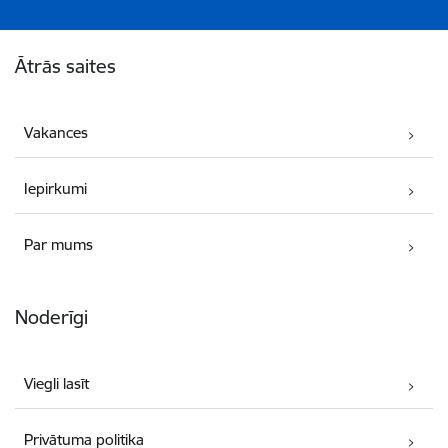
Kājene
Ātrās saites
Vakances
Iepirkumi
Par mums
Noderīgi
Viegli lasīt
Privātuma politika