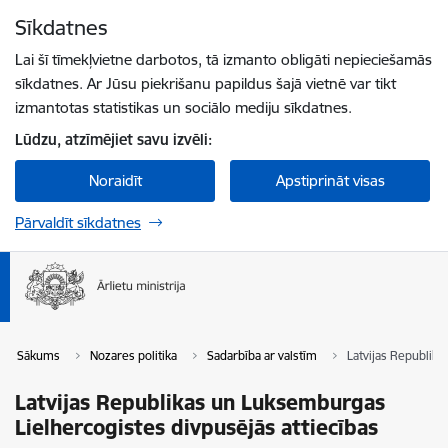
Pāriet uz lapas saturu
Sīkdatnes
Spied
lai meklētu
Enter
Lai šī tīmekļvietne darbotos, tā izmanto obligāti nepieciešamās
sīkdatnes. Ar Jūsu piekrišanu papildus šajā vietnē var tikt
izmantotas statistikas un sociālo mediju sīkdatnes.
Lūdzu, atzīmējiet savu izvēli:
Noraidīt
Apstiprināt visas
Pārvaldīt sīkdatnes
Sākums
Nozares politika
Sadarbība ar valstīm
Latvijas Republika
Latvijas Republikas un Luksemburgas
Lielhercogistes divpusējās attiecības