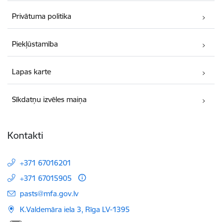
Privātuma politika
Piekļūstamība
Lapas karte
Sīkdatņu izvēles maiņa
Kontakti
+371 67016201
+371 67015905
E-pasts:
pasts@mfa.gov.lv
K.Valdemāra iela 3, Rīga LV-1395