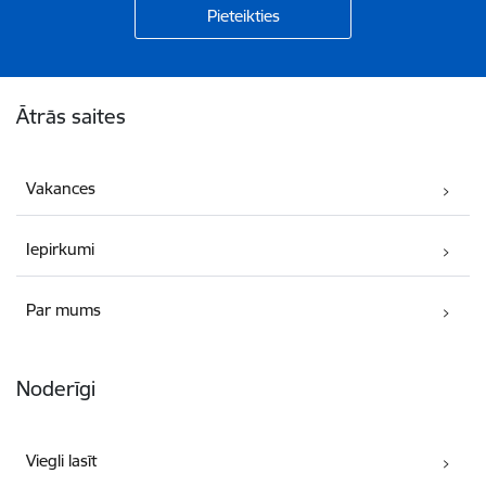
Kājene
Ātrās saites
Vakances
Iepirkumi
Par mums
Noderīgi
Viegli lasīt