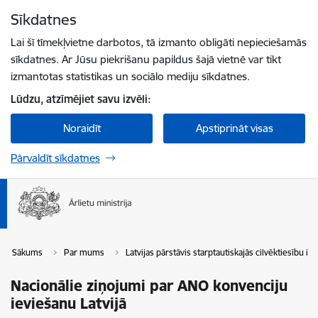
Pāriet uz lapas saturu
Sīkdatnes
Spied
lai meklētu
Enter
Lai šī tīmekļvietne darbotos, tā izmanto obligāti nepieciešamās
sīkdatnes. Ar Jūsu piekrišanu papildus šajā vietnē var tikt
izmantotas statistikas un sociālo mediju sīkdatnes.
Lūdzu, atzīmējiet savu izvēli:
Noraidīt
Apstiprināt visas
Pārvaldīt sīkdatnes
Sākums
Par mums
Latvijas pārstāvis starptautiskajās cilvēktiesību ins
Nacionālie ziņojumi par ANO konvenciju
ieviešanu Latvijā