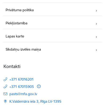
Privātuma politika
Piekļūstamība
Lapas karte
Sīkdatņu izvēles maiņa
Kontakti
+371 67016201
+371 67015905
E-pasts:
pasts@mfa.gov.lv
K.Valdemāra iela 3, Rīga LV-1395