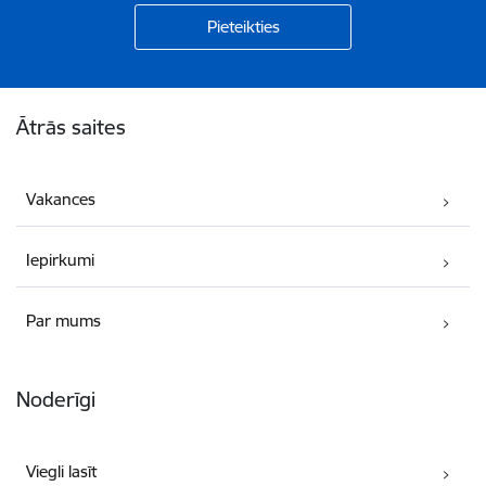
Kājene
Ātrās saites
Vakances
Iepirkumi
Par mums
Noderīgi
Viegli lasīt