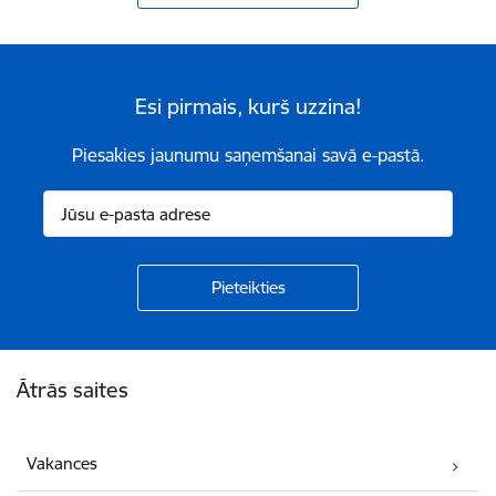
Esi pirmais, kurš uzzina!
Piesakies jaunumu saņemšanai savā e-pastā.
Kājene
Ātrās saites
Vakances