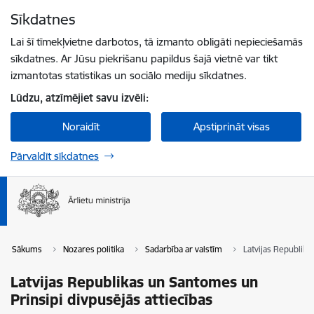
Pāriet uz lapas saturu
Sīkdatnes
Spied
lai meklētu
Enter
Lai šī tīmekļvietne darbotos, tā izmanto obligāti nepieciešamās
sīkdatnes. Ar Jūsu piekrišanu papildus šajā vietnē var tikt
izmantotas statistikas un sociālo mediju sīkdatnes.
Lūdzu, atzīmējiet savu izvēli:
Noraidīt
Apstiprināt visas
Pārvaldīt sīkdatnes
Sākums
Nozares politika
Sadarbība ar valstīm
Latvijas Republika
Latvijas Republikas un Santomes un
Prinsipi divpusējās attiecības