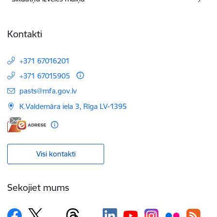
Kontakti
+371 67016201
+371 67015905
E-pasts:
pasts@mfa.gov.lv
K.Valdemāra iela 3, Rīga LV-1395
Visi kontakti
Sekojiet mums