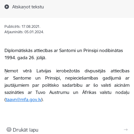
Atskaņot tekstu
Publicēts: 17.08.2021.
Atjaunināts: 05.01.2024.
Diplomātiskās attiecības ar Santomi un Prinsipi nodibinātas
1994. gada 26. jūlijā.
Ņemot vērā Latvijas ierobežotās divpusējās attiecības
ar Santome un Prinsipi, nepieciešamības gadījumā ar
jautājumiem par politisko sadarbību ar šo valsti aicinām
sazināties ar Tuvo Austrumu un Āfrikas valstu nodaļu
(
taavn@mfa.gov.lv
).
Drukāt lapu