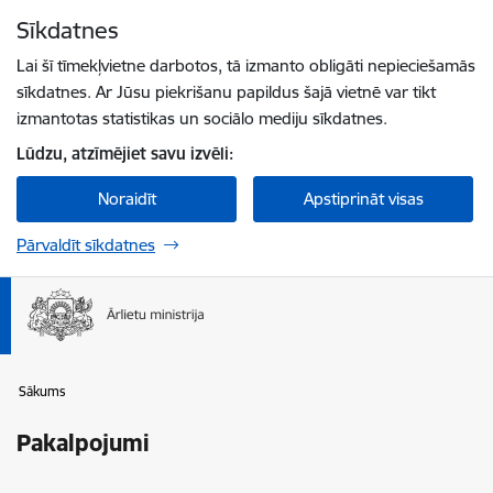
Pāriet uz lapas saturu
Sīkdatnes
Spied
lai meklētu
Enter
Lai šī tīmekļvietne darbotos, tā izmanto obligāti nepieciešamās
sīkdatnes. Ar Jūsu piekrišanu papildus šajā vietnē var tikt
izmantotas statistikas un sociālo mediju sīkdatnes.
Lūdzu, atzīmējiet savu izvēli:
Noraidīt
Apstiprināt visas
Pārvaldīt sīkdatnes
Sākums
Pakalpojumi