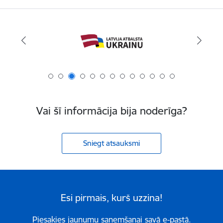
Vai šī informācija bija noderīga?
Sniegt atsauksmi
Esi pirmais, kurš uzzina!
Piesakies jaunumu saņemšanai savā e-pastā.