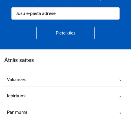
Kājene
Ātrās saites
Vakances
Iepirkumi
Par mums