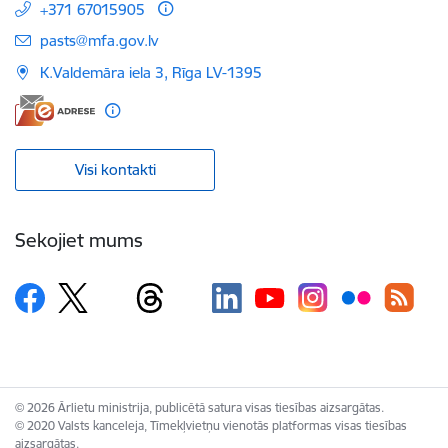
+371 67015905
E-pasts:
pasts@mfa.gov.lv
K.Valdemāra iela 3, Rīga LV-1395
Visi kontakti
Sekojiet mums
© 2026 Ārlietu ministrija, publicētā satura visas tiesības aizsargātas.
© 2020 Valsts kanceleja, Tīmekļvietņu vienotās platformas visas tiesības
aizsargātas.