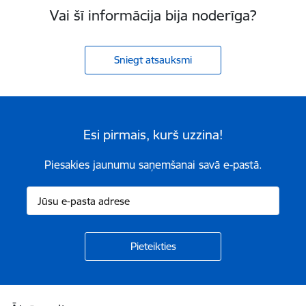
Vai šī informācija bija noderīga?
Sniegt atsauksmi
Esi pirmais, kurš uzzina!
Piesakies jaunumu saņemšanai savā e-pastā.
Kājene