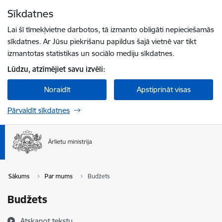
Pāriet uz lapas saturu
Sīkdatnes
Spied
lai meklētu
Enter
Lai šī tīmekļvietne darbotos, tā izmanto obligāti nepieciešamās
sīkdatnes. Ar Jūsu piekrišanu papildus šajā vietnē var tikt
izmantotas statistikas un sociālo mediju sīkdatnes.
Lūdzu, atzīmējiet savu izvēli:
Noraidīt
Apstiprināt visas
Pārvaldīt sīkdatnes
Sākums
Par mums
Budžets
Budžets
Atskaņot tekstu