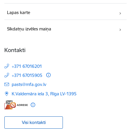
Lapas karte
Sīkdatņu izvēles maiņa
Kontakti
+371 67016201
+371 67015905
E-pasts:
pasts@mfa.gov.lv
K.Valdemāra iela 3, Rīga LV-1395
Visi kontakti