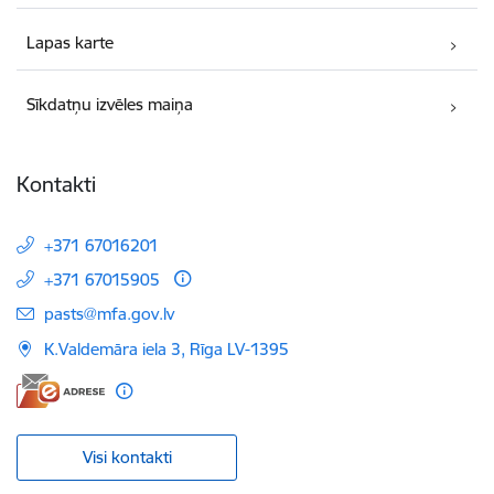
Lapas karte
Sīkdatņu izvēles maiņa
Kontakti
+371 67016201
+371 67015905
E-pasts:
pasts@mfa.gov.lv
K.Valdemāra iela 3, Rīga LV-1395
Visi kontakti