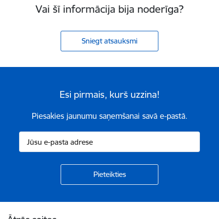
Vai šī informācija bija noderīga?
Sniegt atsauksmi
Esi pirmais, kurš uzzina!
Piesakies jaunumu saņemšanai savā e-pastā.
Kājene