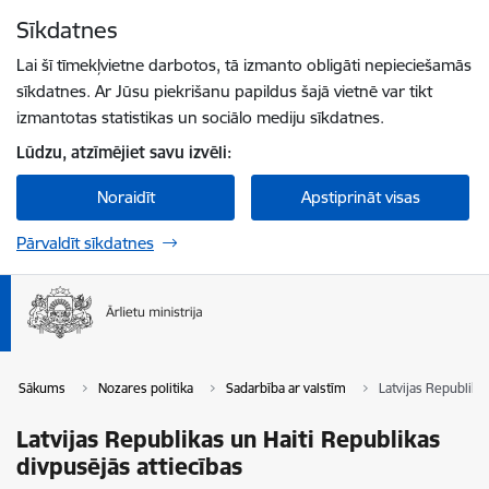
Pāriet uz lapas saturu
Sīkdatnes
Spied
lai meklētu
Enter
Lai šī tīmekļvietne darbotos, tā izmanto obligāti nepieciešamās
sīkdatnes. Ar Jūsu piekrišanu papildus šajā vietnē var tikt
izmantotas statistikas un sociālo mediju sīkdatnes.
Lūdzu, atzīmējiet savu izvēli:
Noraidīt
Apstiprināt visas
Pārvaldīt sīkdatnes
Sākums
Nozares politika
Sadarbība ar valstīm
Latvijas Republika
Latvijas Republikas un Haiti Republikas
divpusējās attiecības