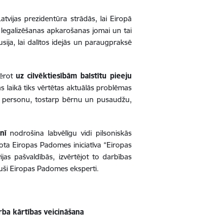
tvijas prezidentūra strādās, lai Eiropā
ļu legalizēšanas apkarošanas jomai un tai
usija, lai dalītos idejās un paraugpraksē
mērot
uz cilvēktiesībām balstītu pieeju
as laikā tiks vērtētas aktuālās problēmas
tu personu, tostarp bērnu un pusaudžu,
nī
nodrošina labvēlīgu vidi pilsoniskās
enota Eiropas Padomes iniciatīva “Eiropas
vijas pašvaldībās, izvērtējot to darbības
juši Eiropas Padomes eksperti.
rba kārtības veicināšana