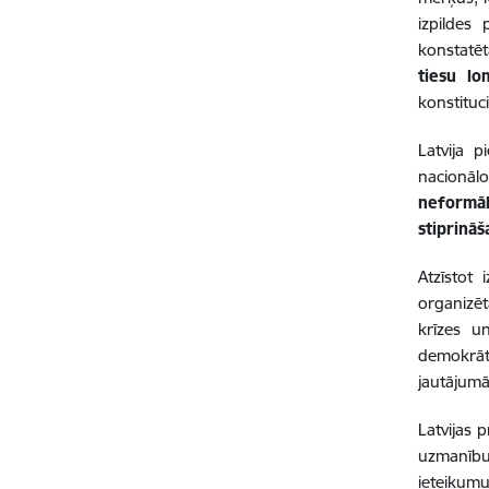
izpildes 
konstatēt
tiesu l
konstituc
Latvija 
nacionālo
neformāl
stiprināš
Atzīstot 
organizē
krīzes un
demokrāti
jautājumā
Latvijas 
uzmanī
ieteikumu