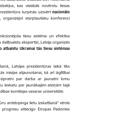
īdzekļus, kas vislabāk novērstu tiesas
prezidentūra turpinās uzsvērt
nacionālo
, organizējot starptautisku konferenci
nkcionējoša tiesu sistēma un efektīva
dalībvalstu ekspertīzi, Latvija organizēs
o atbalstu Ukrainai tās tiesu sistēmas
šanā, Latvijas prezidentūras laikā tiks
kās misijas atjaunošanai, kā arī izglītībai
as izpratni par darba ar jaunatni lomu
gtu ieskatu par jaunākajām atziņām šajā
dības komitejas vasaras universitāte
.
ūru antidopinga lietu izskatīšanā
” vērsīs
ēt progresu attiecīgo Eiropas Padomes