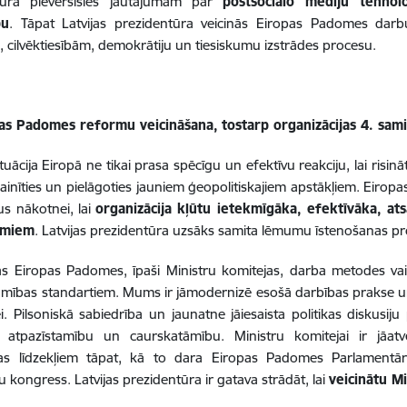
tūra pievērsīsies jautājumam par
postsociālo mediju tehnol
bu
. Tāpat Latvijas prezidentūra veicinās Eiropas Padomes darb
u
, cilvēktiesībām, demokrātiju un tiesiskumu izstrādes procesu.
as Padomes reformu veicināšana,
tostarp organizācijas 4. sa
situācija Eiropā ne tikai prasa spēcīgu un efektīvu reakciju, lai ris
ainīties un pielāgoties jauniem ģeopolitiskajiem apstākļiem. Eiro
us nākotnei, lai
organizācija kļūtu ietekmīgāka, efektīvāka, at
jumiem
. Latvijas prezidentūra uzsāks samita lēmumu īstenošanas p
ās Eiropas Padomes, īpaši Ministru komitejas, darba metodes vai
āmības standartiem. Mums ir jāmodernizē esošā darbības prakse 
i. Pilsoniskā sabiedrība un jaunatne jāiesaista politikas diskusiju
atpazīstamību un caurskatāmību. Ministru komitejai ir jāatver
ņas līdzekļiem tāpat, kā to dara Eiropas Padomes Parlamentā
u kongress. Latvijas prezidentūra ir gatava strādāt, lai
veicinātu M