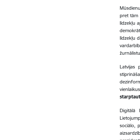
Mūsdienu 
pret tām 
līdzekļu 
demokrāti
līdzekļu d
vardarbīb
žurnālist
Latvijas 
stiprināš
dezinform
vienlaiku
starptaut
Digitālā
Lietojump
sociālo, 
aizsardz