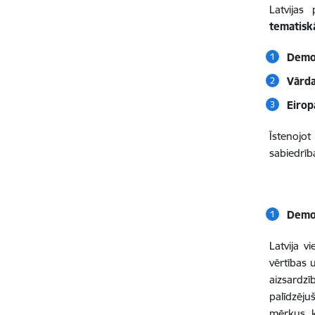
Latvijas
tematiskā
Demok
Vārda
Eirop
Īstenojot
sabiedrīb
Demok
Latvija v
vērtības 
aizsardzī
palīdzēju
mērķus, k