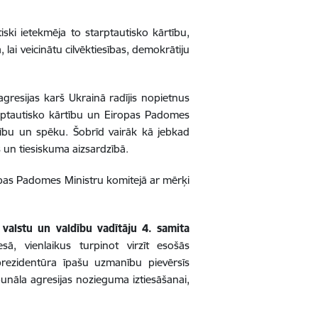
iski ietekmēja to starptautisko kārtību,
ai veicinātu cilvēktiesības, demokrātiju
agresijas karš Ukrainā radījis nopietnus
rptautisko kārtību un Eiropas Padomes
ēmību un spēku. Šobrīd vairāk kā jebkad
as un tiesiskuma aizsardzībā.
ropas Padomes Ministru komitejā ar mērķi
valstu un valdību vadītāju 4. samita
sā, vienlaikus turpinot virzīt esošās
s prezidentūra īpašu uzmanību pievērsīs
ibunāla agresijas nozieguma iztiesāšanai,