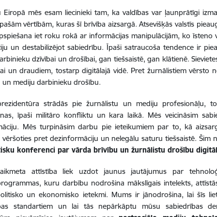
Eiropā mēs esam liecinieki tam, ka valdības var ļaunprātīgi izman
pašām vērtībām, kuras šī brīvība aizsargā. Atsevišķās valstīs pie
apspiešana iet roku rokā ar informācijas manipulācijām, ko īsteno val
ju un destabilizējot sabiedrību. Īpaši satraucoša tendence ir pie
arbinieku dzīvībai un drošībai, gan tiešsaistē, gan klātienē. Sieviete
ai un draudiem, tostarp digitālajā vidē. Pret žurnālistiem vērs
u un mediju darbinieku drošību.
prezidentūra strādās pie žurnālistu un mediju profesionāļu, tos
anas, īpaši militāro konfliktu un kara laikā. Mēs veicināsim sa
āciju. Mēs turpināsim darbu pie ieteikumiem par to, kā aizsargā
s vēršoties pret dezinformāciju un nelegālu saturu tiešsaistē. Šim
isku konferenci par vārda brīvību un žurnālistu drošību digitā
 laikmeta attīstība liek uzdot jaunus jautājumus par tehnolo
rogrammas, kuru darbību nodrošina mākslīgais intelekts, attīst
politisko un ekonomisko ietekmi. Mums ir jānodrošina, lai šīs li
ības standartiem un lai tās nepārkāptu mūsu sabiedrības dem