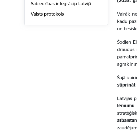
(2023. g
Sabiedrības integrācija Latvijā
Vairāk ne
Valsts protokols
kādu pazī
un tiesis
Šodien Ei
draudus 
pamatprin
agrāk ir s
Šajā izai
stiprināt
Latvijas
lēmumu 
stratēģis
atbalsta
zaudējumu