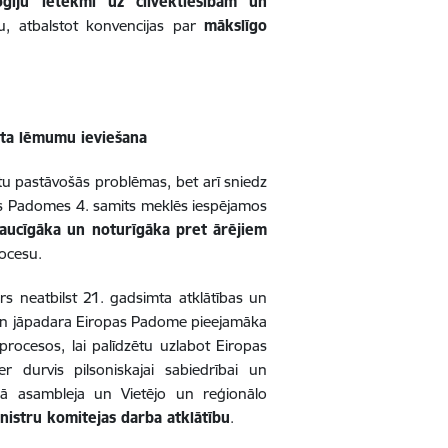
oģiju ietekmi uz cilvēktiesībām un
u, atbalstot konvencijas par
mākslīgo
mita lēmumu ieviešana
inātu pastāvošās problēmas, bet arī sniedz
pas Padomes 4. samits meklēs iespējamos
saucīgāka un noturīgāka pret ārējiem
rocesu.
rs neatbilst 21. gadsimta atklātības un
un jāpadara Eiropas Padome pieejamāka
 procesos, lai palīdzētu uzlabot Eiropas
 durvis pilsoniskajai sabiedrībai un
rā asambleja un Vietējo un reģionālo
inistru komitejas darba atklātību
.