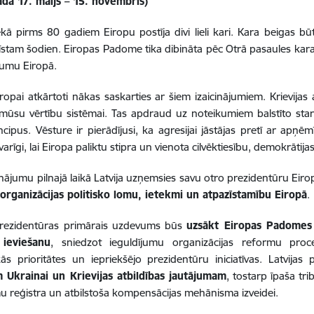
ada 17. maijs – 15. novembris)
kā pirms 80 gadiem Eiropu postīja divi lieli kari. Kara beigas būt
stam šodien. Eiropas Padome tika dibināta pēc Otrā pasaules kara, l
kumu Eiropā.
ropai atkārtoti nākas saskarties ar šiem izaicinājumiem. Krievijas 
mūsu vērtību sistēmai. Tas apdraud uz noteikumiem balstīto sta
cipus. Vēsture ir pierādījusi, ka agresijai jāstājas pretī ar apņ
varīgi, lai Eiropa paliktu stipra un vienota cilvēktiesību, demokrātij
cinājumu pilnajā laikā Latvija uzņemsies savu otro prezidentūru Ei
 organizācijas politisko lomu, ietekmi un atpazīstamību Eiropā
.
 prezidentūras primārais uzdevums būs
uzsākt Eiropas Padomes 
ieviešanu
, sniedzot ieguldījumu organizācijas reformu proce
kās prioritātes un iepriekšējo prezidentūru iniciatīvas. Latvija
m Ukrainai un Krievijas atbildības jautājumam
, tostarp īpaša tr
 reģistra un atbilstoša kompensācijas mehānisma izveidei.