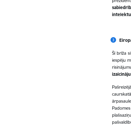
preziden
sabiedrī
intelekt
Eirop
Šī brīža 
iespēju m
risinājum
izaicinā
Pašreizēj
caurskat
ārpasaule
Padomes 
plašsazi
pašvaldīb