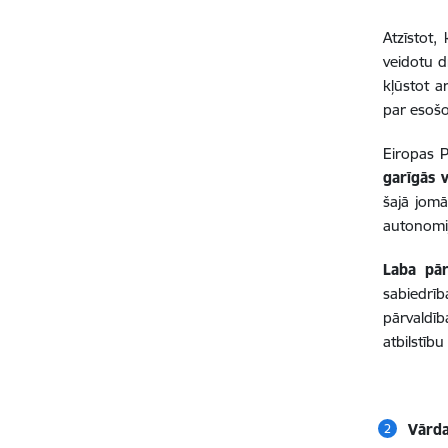
Atzīstot,
veidotu 
kļūstot a
par esošo
Eiropas P
garīgās 
šajā jom
autonomij
Laba pār
sabiedrīb
pārvaldīb
atbilstīb
Vārda