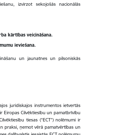
ešanu, izvirzot sekojošās nacionālās
rba kārtības veicināšana.
lēmumu ieviešana.
eicināšanu un jaunatnes un pilsoniskās
ajos juridiskajos instrumentos ietvertās
ir Eiropas Cilvēktiesību un pamatbrīvību
ilvēktiesību tiesas (“ECT”) nolēmumi ir
 un praksi, ņemot vērā pamatvērtības un
mes dalībvalstis iesaistās ECT nolēmumu