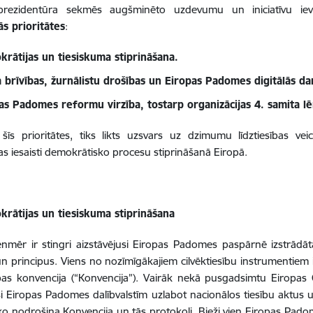
 prezidentūra sekmēs augšminēto uzdevumu un iniciatīvu ievi
s prioritātes
:
rātijas un tiesiskuma stiprināšana.
 brīvības, žurnālistu drošības un Eiropas Padomes digitālās da
as Padomes reformu virzība, tostarp organizācijas 4. samita 
 šīs prioritātes, tiks likts uzsvars uz dzimumu līdztiesības v
as iesaisti demokrātisko procesu stiprināšanā Eiropā.
rātijas un tiesiskuma stiprināšana
ienmēr ir stingri aizstāvējusi Eiropas Padomes paspārnē izstrādāt
un principus. Viens no nozīmīgākajiem cilvēktiesību instrumentiem 
bas konvencija (“Konvencija”). Vairāk nekā pusgadsimtu Eiropas C
ši Eiropas Padomes dalībvalstīm uzlabot nacionālos tiesību aktus
o nodrošina Konvencija un tās protokoli. Bieži vien Eiropas Pado