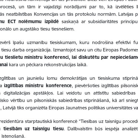
procesā, un tām ir vajadzīgi norādījumi par to, kā izvēlēties l
ās neatbilstības Konvencijas un tās protokolu normām. Latvijas 
omu ECT nolēmumu izpildē
saskaņā ar subsidiaritātes principu
ionālo un augstāko tiesu tiesnešiem.
pievērš īpašu uzmanību tiesiskumam, kuru nodrošina efektīvi fu
 tiesu darba organizācija. Izmantojot savu un citu Eiropas Padomes 
u tieslietu ministru konferenci, lai diskutētu par nepieciešam
anai
kara un pēckara rekonstrukcijas laikā.
izglītības un jauniešu lomu demokrātijas un tiesiskuma stiprinā
ta
izglītības ministru konference
, pievēršoties izglītības pilsonis
 digitalizācijas apstākļos. Lai veidotu un attīstītu sabiedrīb
sko vērtību un pilsoniskās sabiedrības stiprināšanā, kā arī snie
, Latvijā tiks organizēta Eiropas Jaunatnes politikas universitātes
va
prezidentūra starptautiskā konferencē “
Tiesības uz taisnīgu proced
bu
tiesībām uz taisnīgu tiesu
. Dalībvalstīm būs iespēja analiz
 īstenošanā.