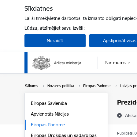
Pāriet uz lapas saturu
Sīkdatnes
Lai šī tīmekļvietne darbotos, tā izmanto obligāti nepiec
Lūdzu, atzīmējiet savu izvēli:
Noraidīt
Apstiprināt visas
Par mums
Sākums
Nozares politika
Eiropas Padome
Latvijas 
Prezid
Eiropas Savienība
Apvienotās Nācijas
Atska
Eiropas Padome
Publicēts: 
Eiropas Drošības un sadarbības