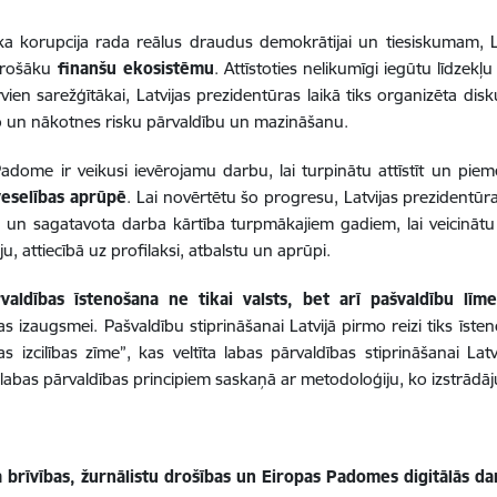
 ka korupcija rada reālus draudus demokrātijai un tiesiskumam, La
drošāku
finanšu ekosistēmu
. Attīstoties nelikumīgi iegūtu līdzek
rvien sarežģītākai, Latvijas prezidentūras laikā tiks organizēta disk
 un nākotnes risku pārvaldību un mazināšanu.
adome ir veikusi ievērojamu darbu, lai turpinātu attīstīt un pie
veselības aprūpē
. Lai novērtētu šo progresu, Latvijas prezidentūr
ā un sagatavota darba kārtība turpmākajiem gadiem, lai veicinā
u, attiecībā uz profilaksi, atbalstu un aprūpi.
valdības īstenošana ne tikai valsts, bet arī pašvaldību līme
as izaugsmei. Pašvaldību stiprināšanai Latvijā pirmo reizi tiks īst
as izcilības zīme”, kas veltīta labas pārvaldības stiprināšanai Lat
u labas pārvaldības principiem saskaņā ar metodoloģiju, ko izstrādā
 brīvības, žurnālistu drošības un Eiropas Padomes digitālās da