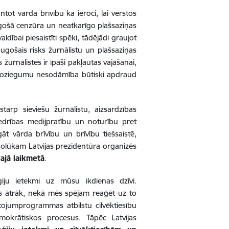
tot vārda brīvību kā ieroci, lai vērstos
augošā cenzūra un neatkarīgo plašsaziņas
dībai piesaistīti spēki, tādējādi graujot
augošais risks žurnālistu un plašsaziņas
s žurnālistes ir īpaši pakļautas vajāšanai,
to noziegumu nesodāmība būtiski apdraud
tarp sieviešu žurnālistu, aizsardzības
biedrības medijpratību un noturību pret
t vārda brīvību un brīvību tiešsaistē,
 nolūkam Latvijas prezidentūra organizēs
lajā laikmetā
.
ģiju ietekmi uz mūsu ikdienas dzīvi.
ās ātrāk, nekā mēs spējam reaģēt uz to
etojumprogrammas atbilstu cilvēktiesību
okrātiskos procesus. Tāpēc Latvijas