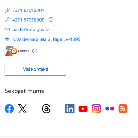
+371 67016201
+371 67015905
E-pasts:
pasts@mfa.gov.lv
K.Valdemāra iela 3, Rīga LV-1395
Visi kontakti
Sekojiet mums