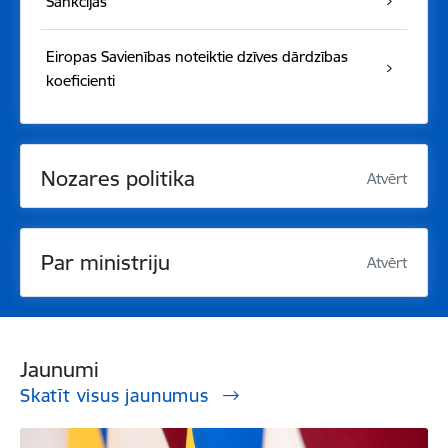
Sankcijas
Eiropas Savienības noteiktie dzīves dārdzības
koeficienti
Nozares politika
Atvērt
Par ministriju
Atvērt
Jaunumi
Skatīt visus jaunumus