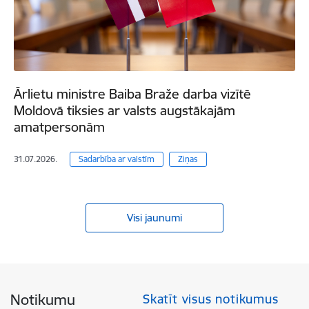
Ārlietu ministre Baiba Braže darba vizītē
Moldovā tiksies ar valsts augstākajām
amatpersonām
31.07.2026.
Sadarbība ar valstīm
Ziņas
Visi jaunumi
Notikumu
Skatīt visus notikumus