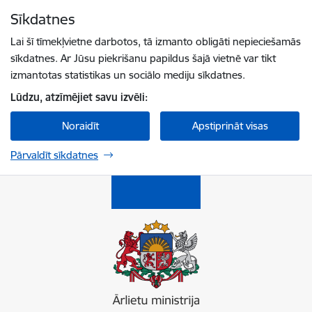
Pāriet uz lapas saturu
Sīkdatnes
Spied
lai meklētu
Enter
Lai šī tīmekļvietne darbotos, tā izmanto obligāti nepieciešamās
sīkdatnes. Ar Jūsu piekrišanu papildus šajā vietnē var tikt
izmantotas statistikas un sociālo mediju sīkdatnes.
Lūdzu, atzīmējiet savu izvēli:
Noraidīt
Apstiprināt visas
Pārvaldīt sīkdatnes
Ārlietu ministrija