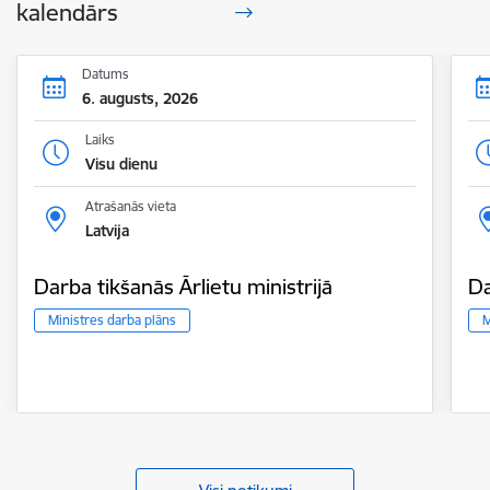
kalendārs
Datums
6. augusts, 2026
Laiks
Visu dienu
Atrašanās vieta
Latvija
Darba tikšanās Ārlietu ministrijā
Da
Ministres darba plāns
M