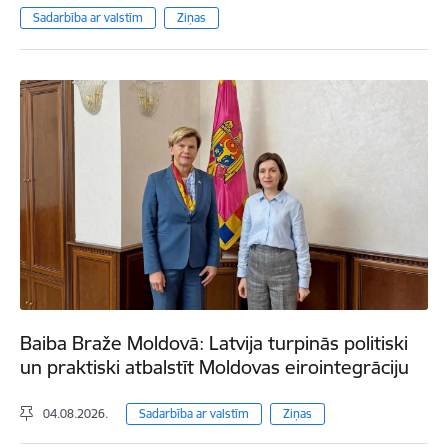
Sadarbība ar valstīm
Ziņas
Baiba Braže Moldovā: Latvija turpinās politiski
un praktiski atbalstīt Moldovas eirointegrāciju
04.08.2026.
Sadarbība ar valstīm
Ziņas