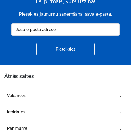
Esi pirmais, kurš uzzina!
Piesakies jaunumu saņemšanai savā e-pastā.
Kājene
Ātrās saites
Vakances
Iepirkumi
Par mums