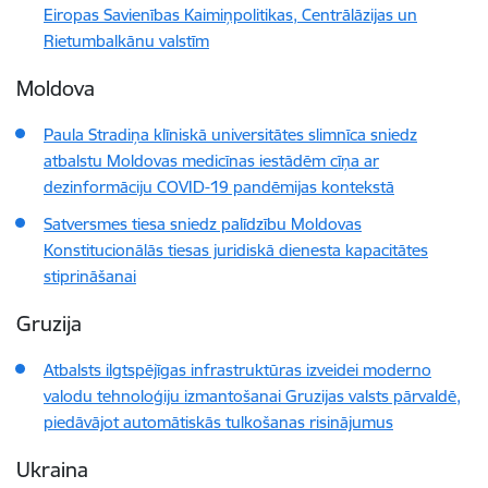
Eiropas Savienības Kaimiņpolitikas, Centrālāzijas un
Rietumbalkānu valstīm
Moldova
Paula Stradiņa klīniskā universitātes slimnīca sniedz
atbalstu Moldovas medicīnas iestādēm cīņa ar
dezinformāciju COVID-19 pandēmijas kontekstā
Satversmes tiesa sniedz palīdzību Moldovas
Konstitucionālās tiesas juridiskā dienesta kapacitātes
stiprināšanai
Gruzija
Atbalsts ilgtspējīgas infrastruktūras izveidei moderno
valodu tehnoloģiju izmantošanai Gruzijas valsts pārvaldē,
piedāvājot automātiskās tulkošanas risinājumus
Ukraina