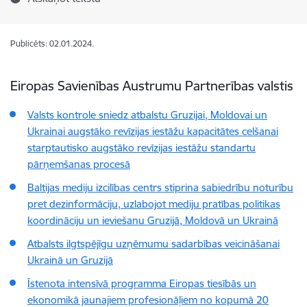
Publicēts: 02.01.2024.
Eiropas Savienības Austrumu Partnerības valstis
Valsts kontrole sniedz atbalstu Gruzijai, Moldovai un
Ukrainai augstāko revīzijas iestāžu kapacitātes celšanai
starptautisko augstāko revīzijas iestāžu standartu
pārņemšanas procesā
Baltijas mediju izcilības centrs stiprina sabiedrību noturību
pret dezinformāciju, uzlabojot mediju pratības politikas
koordināciju un ieviešanu Gruzijā, Moldovā un Ukrainā
Atbalsts ilgtspējīgu uzņēmumu sadarbības veicināšanai
Ukrainā un Gruzijā
Īstenota intensīvā programma Eiropas tiesībās un
ekonomikā jaunajiem profesionāļiem no kopumā 20