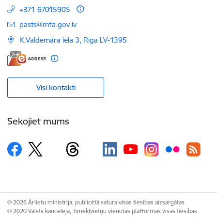
+371 67015905
E-pasts:
pasts@mfa.gov.lv
K.Valdemāra iela 3, Rīga LV-1395
Visi kontakti
Sekojiet mums
© 2026 Ārlietu ministrija, publicētā satura visas tiesības aizsargātas.
© 2020 Valsts kanceleja, Tīmekļvietņu vienotās platformas visas tiesības