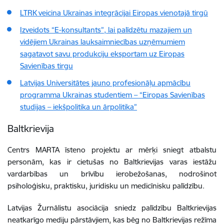
LTRK veicina Ukrainas integrācijai Eiropas vienotajā tirgū
Izveidots “E-konsultants”, lai palīdzētu mazajiem un
vidējiem Ukrainas lauksaimniecības uzņēmumiem
sagatavot savu produkciju eksportam uz Eiropas
Savienības tirgu
Latvijas Universitātes jauno profesionāļu apmācību
programma Ukrainas studentiem – “Eiropas Savienības
studijas – iekšpolitika un ārpolitika”
Baltkrievija
Centrs MARTA īsteno projektu ar mērķi sniegt atbalstu
personām, kas ir cietušas no Baltkrievijas varas iestāžu
vardarbības un brīvību ierobežošanas, nodrošinot
psiholoģisku, praktisku, juridisku un medicīnisku palīdzību.
Latvijas Žurnālistu asociācija sniedz palīdzību Baltkrievijas
neatkarīgo mediju pārstāvjiem, kas bēg no Baltkrievijas režīma