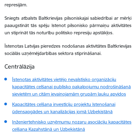
represijām.
Sniegts atbalsts Baltkrievijas pilsoniskajai sabiedrībai ar mērķi
paaugstināt tās spēju īstenot pilsonisko pārmaiņu aktivitātes
un stiprināt tās noturību politisko represiju apstākļos.
Īstenotas Latvijas pieredzes nodošanas aktivitātes Baltkrievijas
sociālās uzņēmējdarbības sektora stiprināšanai.
Centrālāzija
Īstenotas aktivitātes vietējo nevalstisko organizāciju
kapacitātes celšanai publisko pakalpojumu nodrošināšanā
sievietēm un citām ievainojamām grupām lauku apvidos
Kapacitātes celšana investīciju projektu īstenošanai
ūdensapgādes un kanalizācijas jomā Uzbekistānā
Inženiertehnisko uzņēmumu nozaru asociāciju kapacitātes
celšana Kazahstānā un Uzbekistānā