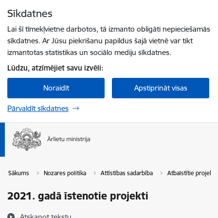
Pāriet uz lapas saturu
Sīkdatnes
Spied
lai meklētu
Enter
Lai šī tīmekļvietne darbotos, tā izmanto obligāti nepieciešamās
sīkdatnes. Ar Jūsu piekrišanu papildus šajā vietnē var tikt
izmantotas statistikas un sociālo mediju sīkdatnes.
Lūdzu, atzīmējiet savu izvēli:
Noraidīt
Apstiprināt visas
Pārvaldīt sīkdatnes
Sākums
Nozares politika
Attīstības sadarbība
Atbalstītie projekti
2021. gadā īstenotie projekti
Atskaņot tekstu