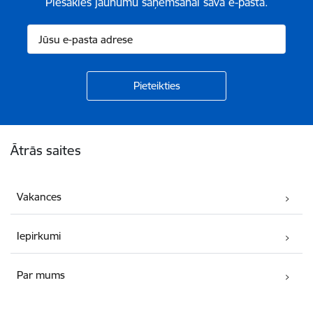
Piesakies jaunumu saņemšanai savā e-pastā.
Kājene
Ātrās saites
Vakances
Iepirkumi
Par mums