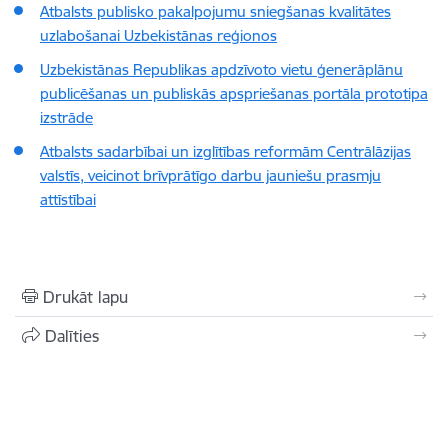
Atbalsts publisko pakalpojumu sniegšanas kvalitātes
uzlabošanai Uzbekistānas reģionos
Uzbekistānas Republikas apdzīvoto vietu ģenerāplānu
publicēšanas un publiskās apspriešanas portāla prototipa
izstrāde
Atbalsts sadarbībai un izglītības reformām Centrālāzijas
valstīs, veicinot brīvprātīgo darbu jauniešu prasmju
attīstībai
Drukāt lapu
Dalīties