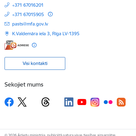
+371 67016201
+371 67015905
E-pasts:
pasts@mfa.gov.lv
K.Valdemāra iela 3, Rīga LV-1395
Visi kontakti
Sekojiet mums
© 2026 Ārlietu ministrija, publicētā satura visas tiesības aizsargātas.