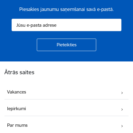
Piesakies jaunumu saņemšanai savā e-pastā.
Kājene
Ātrās saites
Vakances
Iepirkumi
Par mums