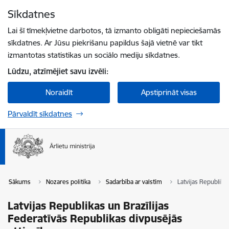
Pāriet uz lapas saturu
Sīkdatnes
Spied
lai meklētu
Enter
Lai šī tīmekļvietne darbotos, tā izmanto obligāti nepieciešamās
sīkdatnes. Ar Jūsu piekrišanu papildus šajā vietnē var tikt
izmantotas statistikas un sociālo mediju sīkdatnes.
Lūdzu, atzīmējiet savu izvēli:
Noraidīt
Apstiprināt visas
Pārvaldīt sīkdatnes
Sākums
Nozares politika
Sadarbība ar valstīm
Latvijas Republika
Latvijas Republikas un Brazīlijas
Federatīvās Republikas divpusējās