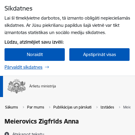
Pāriet uz lapas saturu
Sīkdatnes
Spied
lai meklētu
Enter
Lai šī tīmekļvietne darbotos, tā izmanto obligāti nepieciešamās
sīkdatnes. Ar Jūsu piekrišanu papildus šajā vietnē var tikt
izmantotas statistikas un sociālo mediju sīkdatnes.
Lūdzu, atzīmējiet savu izvēli:
Noraidīt
Apstiprināt visas
Pārvaldīt sīkdatnes
Sākums
Par mums
Publikācijas un pārskati
Izstādes
Meiero
Meierovics Zigfrīds Anna
Atskaņot tekstu