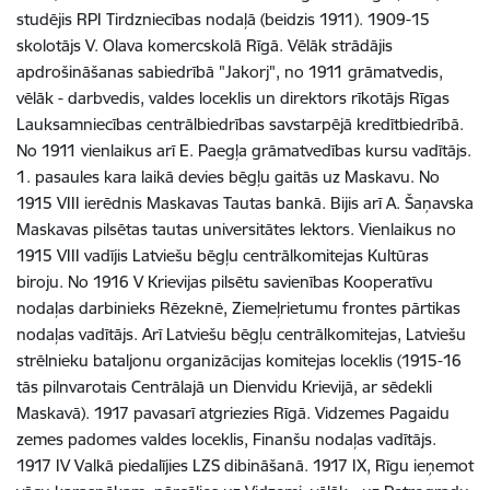
studējis RPI Tirdzniecības nodaļā (beidzis 1911). 1909-15
skolotājs V. Olava komercskolā Rīgā. Vēlāk strādājis
apdrošināšanas sabiedrībā "Jakorj", no 1911 grāmatvedis,
vēlāk - darbvedis, valdes loceklis un direktors rīkotājs Rīgas
Lauksamniecības centrālbiedrības savstarpējā kredītbiedrībā.
No 1911 vienlaikus arī E. Paegļa grāmatvedības kursu vadītājs.
1. pasaules kara laikā devies bēgļu gaitās uz Maskavu. No
1915 VIII ierēdnis Maskavas Tautas bankā. Bijis arī A. Šaņavska
Maskavas pilsētas tautas universitātes lektors. Vienlaikus no
1915 VIII vadījis Latviešu bēgļu centrālkomitejas Kultūras
biroju. No 1916 V Krievijas pilsētu savienības Kooperatīvu
nodaļas darbinieks Rēzeknē, Ziemeļrietumu frontes pārtikas
nodaļas vadītājs. Arī Latviešu bēgļu centrālkomitejas, Latviešu
strēlnieku bataljonu organizācijas komitejas loceklis (1915-16
tās pilnvarotais Centrālajā un Dienvidu Krievijā, ar sēdekli
Maskavā). 1917 pavasarī atgriezies Rīgā. Vidzemes Pagaidu
zemes padomes valdes loceklis, Finanšu nodaļas vadītājs.
1917 IV Valkā piedalījies LZS dibināšanā. 1917 IX, Rīgu ieņemot