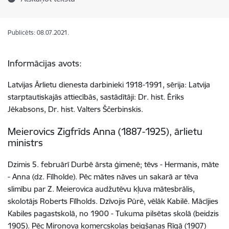
Publicēts: 08.07.2021.
Informācijas avots:
Latvijas Ārlietu dienesta darbinieki 1918-1991, sērija: Latvija
starptautiskajās attiecībās, sastādītāji: Dr. hist. Ēriks
Jēkabsons, Dr. hist. Valters Ščerbinskis.
Meierovics Zigfrīds Anna (1887-1925), ārlietu
ministrs
Dzimis 5. februārī Durbē ārsta ģimenē; tēvs - Hermanis, māte
- Anna (dz. Fīlholde). Pēc mātes nāves un sakarā ar tēva
slimību par Z. Meierovica audžutēvu kļuva mātesbrālis,
skolotājs Roberts Fīlholds. Dzīvojis Pūrē, vēlāk Kabilē. Mācījies
Kabiles pagastskolā, no 1900 - Tukuma pilsētas skolā (beidzis
1905). Pēc Mironova komercskolas beigšanas Rīgā (1907)