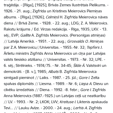
traģēdija. - [Rīga], [1925]; Brīvās Zemes Ilustrētais Pielikums. -
1926. - 21. aug.; Zigfrīda un Kristīnes Meierovics Piemiņas
albums. - [Rīga], [1926];
Celmiņš
H. Zigfrīda Meierovica nāves
diena // Brīvā Zeme. - 1928. - 22. aug.; LDG; Z. A. Meierovics.
Rakstu krājums / Ed. Virzas redakcija. - Rīga, 1935; LKV. - 13.
sēj.; EVP;
Gailīte
A. Zigfrīds Meierovics. (Personīgas atmiņas)
// Latvija Amerikā. - 1951. - 22. aug.;
Grosvalds O.
Atmiņas
par Z.A. Meierovicu//Universitas. - 1955.-Nr. 32;
Tepfers
J.
Ārlietu ministrs Zigfrīds Anna Meierovics un cīņa par Latvijas
valsts tiesisko atzīšanu // Universitas. - 1973. - Nr. 32; LPE. -
6. sēj.; Strēlnieks. - 1974/75. - Nr. 34-45;
Šilde
Ā.
Valstsvīri un
demokrāti. - [B. v.], 1985;
Albats
B. Zigfrīda Meierovica
simtgadi pieminot // Laiks. - 1987. - 25. jūl.;
Gore
I.
Zelta
spalvas diplomāts // Liesma. - 1989. - Nr. 6;
Liepa A.
Dievu un
cilvēku izredzētais // Diena. - 1992. -8. febr.;
Gore I.
Zigfrīds
Anna Meierovics (1887.-1925.) un Latvijas ceļš uz neatkarību
// LV. - 1993. - Nr. 2; LKOK; LVV;
Kreituse I.
Liktenis apskauda
Tevi... // Lauku Avīze. - 2000. - 24. aug.;
Lerhis A.
Zigfrīds