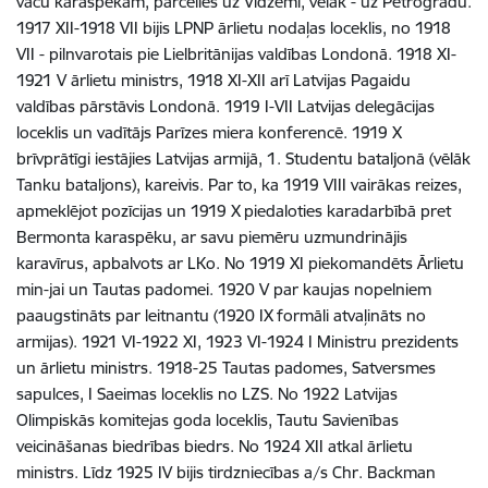
vācu karaspēkam, pārcēlies uz Vidzemi, vēlāk - uz Petrogradu.
1917 XII-1918 VII bijis LPNP ārlietu nodaļas loceklis, no 1918
VII - pilnvarotais pie Lielbritānijas valdības Londonā. 1918 XI-
1921 V ārlietu ministrs, 1918 XI-XII arī Latvijas Pagaidu
valdības pārstāvis Londonā. 1919 I-VII Latvijas delegācijas
loceklis un vadītājs Parīzes miera konferencē. 1919 X
brīvprātīgi iestājies Latvijas armijā, 1. Studentu bataljonā (vēlāk
Tanku bataljons), kareivis. Par to, ka 1919 VIII vairākas reizes,
apmeklējot pozīcijas un 1919 X piedaloties karadarbībā pret
Bermonta karaspēku, ar savu piemēru uzmundrinājis
karavīrus, apbalvots ar LKo. No 1919 XI piekomandēts Ārlietu
min-jai un Tautas padomei. 1920 V par kaujas nopelniem
paaugstināts par leitnantu (1920 IX formāli atvaļināts no
armijas). 1921 VI-1922 XI, 1923 VI-1924 I Ministru prezidents
un ārlietu ministrs. 1918-25 Tautas padomes, Satversmes
sapulces, I Saeimas loceklis no LZS. No 1922 Latvijas
Olimpiskās komitejas goda loceklis, Tautu Savienības
veicināšanas biedrības biedrs. No 1924 XII atkal ārlietu
ministrs. Līdz 1925 IV bijis tirdzniecības a/s Chr. Backman