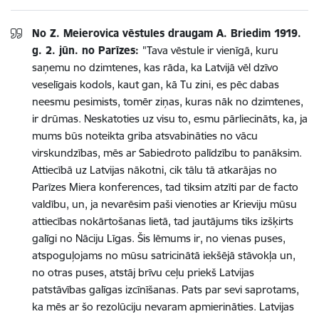
No Z. Meierovica vēstules draugam A. Briedim 1919.
g. 2. jūn. no Parīzes:
"Tava vēstule ir vienīgā, kuru
saņemu no dzimtenes, kas rāda, ka Latvijā vēl dzīvo
veselīgais kodols, kaut gan, kā Tu zini, es pēc dabas
neesmu pesimists, tomēr ziņas, kuras nāk no dzimtenes,
ir drūmas. Neskatoties uz visu to, esmu pārliecināts, ka, ja
mums būs noteikta griba atsvabināties no vācu
virskundzības, mēs ar Sabiedroto palīdzību to panāksim.
Attiecībā uz Latvijas nākotni, cik tālu tā atkarājas no
Parīzes Miera konferences, tad tiksim atzīti par de facto
valdību, un, ja nevarēsim paši vienoties ar Krieviju mūsu
attiecības nokārtošanas lietā, tad jautājums tiks izšķirts
galīgi no Nāciju Līgas. Šis lēmums ir, no vienas puses,
atspoguļojams no mūsu satricinātā iekšējā stāvokļa un,
no otras puses, atstāj brīvu ceļu priekš Latvijas
patstāvības galīgas izcīnīšanas. Pats par sevi saprotams,
ka mēs ar šo rezolūciju nevaram apmierināties. Latvijas