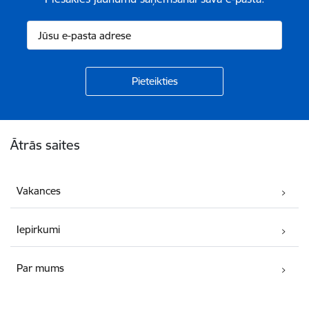
Kājene
Ātrās saites
Vakances
Iepirkumi
Par mums