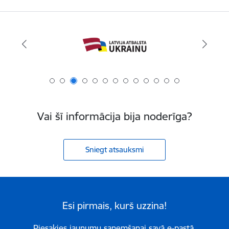
Vai šī informācija bija noderīga?
Sniegt atsauksmi
Esi pirmais, kurš uzzina!
Piesakies jaunumu saņemšanai savā e-pastā.