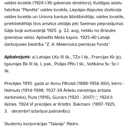
valdes loceklis (1924 I-XII galvenais direktors), Kuldīgas adatu
fabrikas "Planēta" valdes loceklis, Liepājas-Aizputes dzelzceļa
valdes loceklis un Uniona bankas līdzdibinātājs, valdes loceklis,
priekšsēdētājs (šos amatus atstājis pēc Saeimas pieprasījuma).
Gājis bojā autoavārijā 1925. g. 22. aug, netālu no Brizules
(piemiņas vieta). Apbedīts Meža kapos. 1925-40 Latvijā
darbojusies biedrība "Z. A. Meierovica piemiņas fonds".
Apbalvojumi:
a) Latvijas LKo III šķ., TZo I šķ., Francijas Kk (p),
Igaunijas Bk III šķ. L pak., Polijas PRo I šk., Vatikāna Sv. So I
šķ.
Precējies 1910. gadā ar Annu Fīlholdi (1888-1956 ASV), bērni -
Helmuts (1914-1998; 1937-39 Ārlietu ministrijas ārštata
darbinieks), Ruta (1916), Gunārs (1920 - 2007)
*
; 1924 II
šķīries. 1924 VI precējies ar Kristīni Bakmani (1897-1925;
3. decembrī izdarījusi pašnāvību).
Studentu korporācijas "Talavija" filistrs.