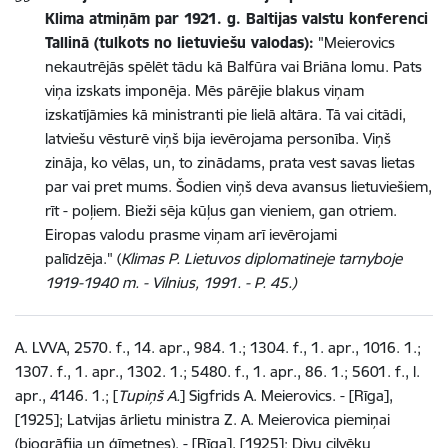
Klima atmiņām par 1921. g. Baltijas valstu konferenci
Tallinā (tulkots no lietuviešu valodas):
"Meierovics
nekautrējās spēlēt tādu kā Balfūra vai Briāna lomu. Pats
viņa izskats imponēja. Mēs pārējie blakus viņam
izskatījāmies kā ministranti pie lielā altāra. Tā vai citādi,
latviešu vēsturē viņš bija ievērojama personība. Viņš
zināja, ko vēlas, un, to zinādams, prata vest savas lietas
par vai pret mums. Šodien viņš deva avansus lietuviešiem,
rīt - poļiem. Bieži sēja kūļus gan vieniem, gan otriem.
Eiropas valodu prasme viņam arī ievērojami
palīdzēja." (
Klimas P. Lietuvos diplomatineje tarnyboje
1919-1940 m. - Vilnius, 1991. - P. 45.)
A. LVVA, 2570. f., 14. apr., 984. 1.; 1304. f., 1. apr., 1016. 1.;
1307. f., 1. apr., 1302. 1.; 5480. f., 1. apr., 86. 1.; 5601. f., l.
apr., 4146. 1.; [
Tupiņš A.
] Sigfrids A. Meierovics. - [Rīga],
[1925]; Latvijas ārlietu ministra Z. A. Meierovica piemiņai
(biogrāfija un ģīmetnes). - [Rīga], [1925]; Divu cilvēku