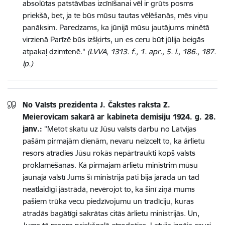
absolūtas patstāvības izcīnīšanai vēl ir grūts posms
priekšā, bet, ja te būs mūsu tautas vēlēšanās, mēs viņu
panāksim. Paredzams, ka jūnijā mūsu jautājums minētā
virzienā Parīzē būs izšķirts, un es ceru būt jūlija beigās
atpakaļ dzimtenē."
(LVVA, 1313. f., 1. apr., 5. l., 186., 187.
lp.)
No Valsts prezidenta J. Čakstes raksta Z.
Meierovicam sakarā ar kabineta demisiju 1924. g. 28.
janv.:
"Metot skatu uz Jūsu valsts darbu no Latvijas
pašām pirmajām dienām, nevaru neizcelt to, ka ārlietu
resors atradies Jūsu rokās nepārtraukti kopš valsts
proklamēšanas. Kā pirmajam ārlietu ministrim mūsu
jaunajā valstī Jums šī ministrija pati bija jārada un tad
neatlaidīgi jāstrādā, nevērojot to, ka šinī ziņā mums
pašiem trūka vecu piedzīvojumu un tradīciju, kuras
atradās bagātīgi sakrātas citās ārlietu ministrijās. Un,