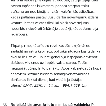
Jums tā resora priekšgalā atrodoties, Latvija izgāja cauri
savam tapšanas laikmetam, panāca starptautisku
atzīšanu un nodibināja ar citām valstīm tās attiecības,
kādas patlaban pastāv. Jūsu darba novērtējumu izdarīs
vēsture, bet es vēlētos tikai, lai pie šī novērtējuma
nepaliktu neievēroti ārkārtējie apstākļi, kādos Jums bija
jādarbojas.
Tikpat pirmo, kā arī otro reizi, kad Jūs uzņēmāties
sastādīt ministru kabinetu, politiskā situācija bija tāda, ka
tikai ar lielu taktu un inteliģenci bija iespējams apvienot
dažādos virzienus uz kopēju valsts darbu. Te Jūs
netaupījāt pūles, lai to panāktu. Abos kabinetos Jūs kopā
ar saviem līdzdarbiniekiem sekmīgi veicāt valdības
darīšanas līdz tai dienai, kad vietā bija jāstājas
citiem."
(LVVA, 2570. f., 14. apr., 984. l, 169. lp.)
No bijušā Lietuvas Ārlietu min-jas pārvaldnieka P.