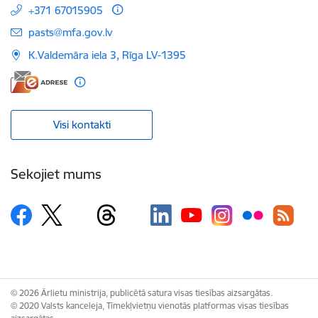
+371 67015905
E-pasts:
pasts@mfa.gov.lv
K.Valdemāra iela 3, Rīga LV-1395
Visi kontakti
Sekojiet mums
© 2026 Ārlietu ministrija, publicētā satura visas tiesības aizsargātas.
© 2020 Valsts kanceleja, Tīmekļvietņu vienotās platformas visas tiesības