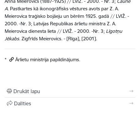
Anna Meierovics (1887-1925) // LVIŽ. - 2000. - Nr. 3;
Caune
A.
Pastkartes kā ikonogrāfisks vēstures avots par Z. A.
Meierovica traģisko bojāeju un bērēm 1925. gadā // LVIŽ. -
2000. -Nr. 3; Latvijas Republikas ārlietu ministra Z. A.
Meierovica dienesta lieta // LVIŽ. - 2000. -Nr. 3;
Līgotņu
Jēkabs.
Zigfrīds Meierovics. - [Rīga], [2001].
*
Ārlietu ministrija papildinājums.
Drukāt lapu
Dalīties