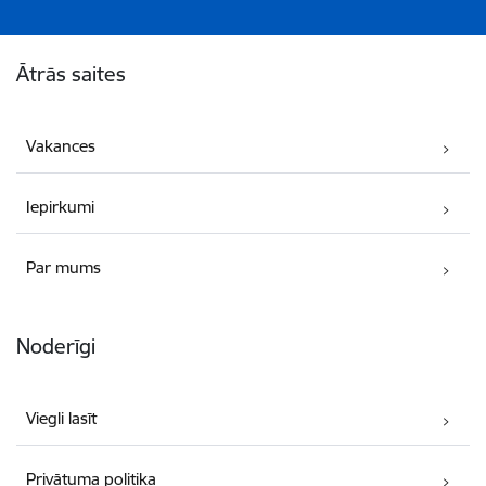
Kājene
Ātrās saites
Vakances
Iepirkumi
Par mums
Noderīgi
Viegli lasīt
Privātuma politika