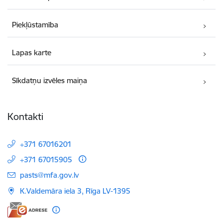
Piekļūstamība
Lapas karte
Sīkdatņu izvēles maiņa
Kontakti
+371 67016201
+371 67015905
E-pasts:
pasts@mfa.gov.lv
K.Valdemāra iela 3, Rīga LV-1395