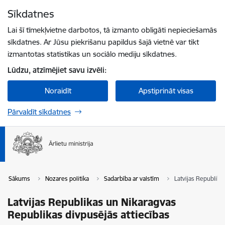
Pāriet uz lapas saturu
Sīkdatnes
Spied
lai meklētu
Enter
Lai šī tīmekļvietne darbotos, tā izmanto obligāti nepieciešamās
sīkdatnes. Ar Jūsu piekrišanu papildus šajā vietnē var tikt
izmantotas statistikas un sociālo mediju sīkdatnes.
Lūdzu, atzīmējiet savu izvēli:
Noraidīt
Apstiprināt visas
Pārvaldīt sīkdatnes
Sākums
Nozares politika
Sadarbība ar valstīm
Latvijas Republika
Latvijas Republikas un Nikaragvas
Republikas divpusējās attiecības