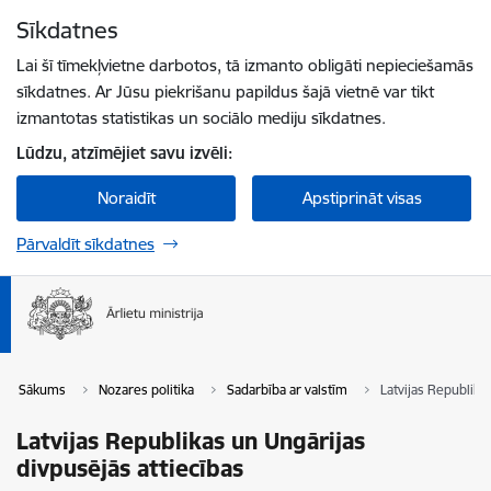
Pāriet uz lapas saturu
Sīkdatnes
Spied
lai meklētu
Enter
Lai šī tīmekļvietne darbotos, tā izmanto obligāti nepieciešamās
sīkdatnes. Ar Jūsu piekrišanu papildus šajā vietnē var tikt
izmantotas statistikas un sociālo mediju sīkdatnes.
Lūdzu, atzīmējiet savu izvēli:
Noraidīt
Apstiprināt visas
Pārvaldīt sīkdatnes
Sākums
Nozares politika
Sadarbība ar valstīm
Latvijas Republika
Latvijas Republikas un Ungārijas
divpusējās attiecības