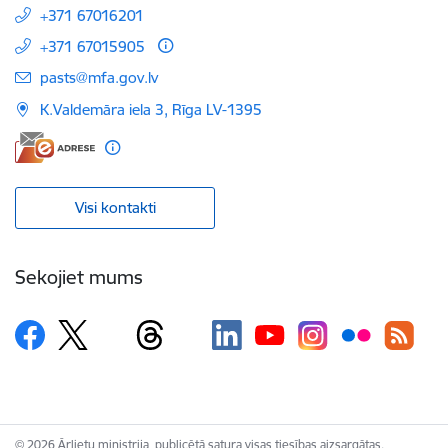
+371 67016201
+371 67015905
E-pasts:
pasts@mfa.gov.lv
K.Valdemāra iela 3, Rīga LV-1395
Visi kontakti
Sekojiet mums
© 2026 Ārlietu ministrija, publicētā satura visas tiesības aizsargātas.