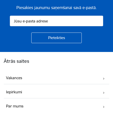
Piesakies jaunumu saņemšanai savā e-pastā.
Kājene
Ātrās saites
Vakances
Iepirkumi
Par mums