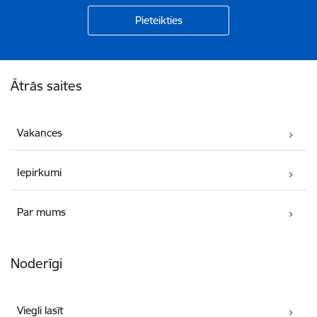
Kājene
Ātrās saites
Vakances
Iepirkumi
Par mums
Noderīgi
Viegli lasīt