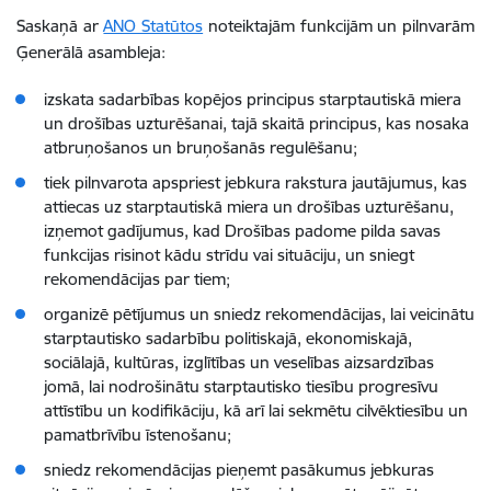
Saskaņā ar
ANO Statūtos
noteiktajām funkcijām un pilnvarām
Ģenerālā asambleja:
izskata sadarbības kopējos principus starptautiskā miera
un drošības uzturēšanai, tajā skaitā principus, kas nosaka
atbruņošanos un bruņošanās regulēšanu;
tiek pilnvarota apspriest jebkura rakstura jautājumus, kas
attiecas uz starptautiskā miera un drošības uzturēšanu,
izņemot gadījumus, kad Drošības padome pilda savas
funkcijas risinot kādu strīdu vai situāciju, un sniegt
rekomendācijas par tiem;
organizē pētījumus un sniedz rekomendācijas, lai veicinātu
starptautisko sadarbību politiskajā, ekonomiskajā,
sociālajā, kultūras, izglītības un veselības aizsardzības
jomā, lai nodrošinātu starptautisko tiesību progresīvu
attīstību un kodifikāciju, kā arī lai sekmētu cilvēktiesību un
pamatbrīvību īstenošanu;
sniedz rekomendācijas pieņemt pasākumus jebkuras