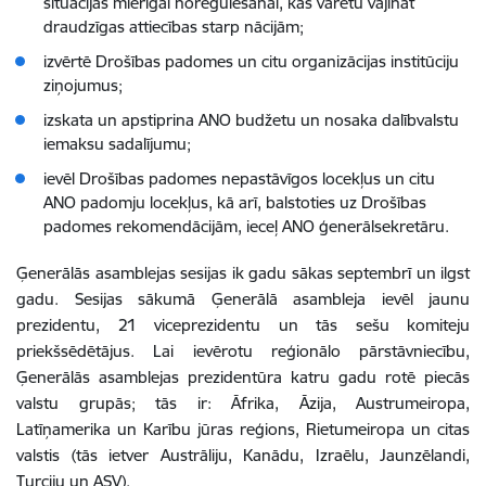
situācijas mierīgai noregulēšanai, kas varētu vājināt
draudzīgas attiecības starp nācijām;
izvērtē Drošības padomes un citu organizācijas institūciju
ziņojumus;
izskata un apstiprina ANO budžetu un nosaka dalībvalstu
iemaksu sadalījumu;
ievēl Drošības padomes nepastāvīgos locekļus un citu
ANO padomju locekļus, kā arī, balstoties uz Drošības
padomes rekomendācijām, ieceļ ANO ģenerālsekretāru.
Ģenerālās asamblejas sesijas ik gadu sākas septembrī un ilgst
gadu. Sesijas sākumā Ģenerālā asambleja ievēl jaunu
prezidentu, 21 viceprezidentu un tās sešu komiteju
priekšsēdētājus. Lai ievērotu reģionālo pārstāvniecību,
Ģenerālās asamblejas prezidentūra katru gadu rotē piecās
valstu grupās; tās ir: Āfrika, Āzija, Austrumeiropa,
Latīņamerika un Karību jūras reģions, Rietumeiropa un citas
valstis (tās ietver Austrāliju, Kanādu, Izraēlu, Jaunzēlandi,
Turciju un ASV).