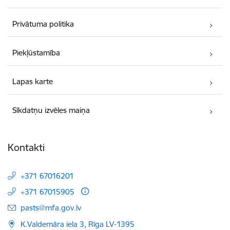
Privātuma politika
Piekļūstamība
Lapas karte
Sīkdatņu izvēles maiņa
Kontakti
+371 67016201
+371 67015905
E-pasts:
pasts@mfa.gov.lv
K.Valdemāra iela 3, Rīga LV-1395