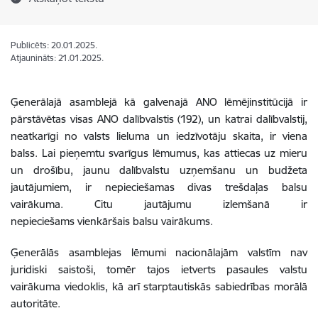
Publicēts: 20.01.2025.
Atjaunināts: 21.01.2025.
Ģenerālajā asamblejā kā galvenajā ANO lēmējinstitūcijā ir
pārstāvētas visas ANO dalībvalstis (192), un katrai dalībvalstij,
neatkarīgi no valsts lieluma un iedzīvotāju skaita, ir viena
balss. Lai pieņemtu svarīgus lēmumus, kas attiecas uz mieru
un drošību, jaunu dalībvalstu uzņemšanu un budžeta
jautājumiem, ir nepieciešamas divas trešdaļas balsu
vairākuma. Citu jautājumu izlemšanā ir
nepieciešams vienkāršais balsu vairākums.
Ģenerālās asamblejas lēmumi nacionālajām valstīm nav
juridiski saistoši, tomēr tajos ietverts pasaules valstu
vairākuma viedoklis, kā arī starptautiskās sabiedrības morālā
autoritāte.