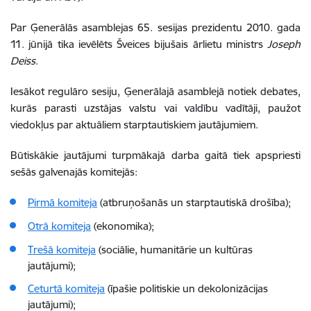
Par Ģenerālās asamblejas 65. sesijas prezidentu 2010. gada
11. jūnijā tika ievēlēts Šveices bijušais ārlietu ministrs
Joseph
Deiss
.
Iesākot regulāro sesiju, Ģenerālajā asamblejā notiek debates,
kurās parasti uzstājas valstu vai valdību vadītāji, paužot
viedokļus par aktuāliem starptautiskiem jautājumiem.
Būtiskākie jautājumi turpmākajā darba gaitā tiek apspriesti
sešās galvenajās komitejās:
Pirmā komiteja
(atbruņošanās un starptautiskā drošība);
Otrā komiteja
(ekonomika);
Trešā komiteja
(sociālie, humanitārie un kultūras
jautājumi);
Ceturtā komiteja
(īpašie politiskie un dekolonizācijas
jautājumi);