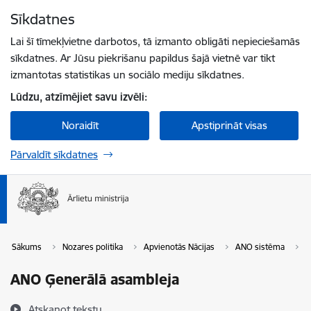
Pāriet uz lapas saturu
Sīkdatnes
Spied
lai meklētu
Enter
Lai šī tīmekļvietne darbotos, tā izmanto obligāti nepieciešamās
sīkdatnes. Ar Jūsu piekrišanu papildus šajā vietnē var tikt
izmantotas statistikas un sociālo mediju sīkdatnes.
Lūdzu, atzīmējiet savu izvēli:
Noraidīt
Apstiprināt visas
Pārvaldīt sīkdatnes
Sākums
Nozares politika
Apvienotās Nācijas
ANO sistēma
A
ANO Ģenerālā asambleja
Atskaņot tekstu