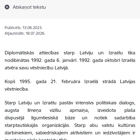
Atskaņot tekstu
Publicēts: 13.06.2023.
Atjaunināts: 18.07.2026.
Diplomātiskās attiecības starp Latviju un Izraēlu tika
nodibinātas 1992. gada 6. janvārī. 1992. gada oktobrī Izraēla
atvēra savu vēstniecību Latvijā.
Kopš 1995. gada 21. februāra Izraēlā strādā Latvijas
vēstniecība.
Starp Latviju un Izraēlu pastāv intensīvs politiskais dialogs,
augsta līmeņa vizīšu apmaiņa, izveidota plaša
divpusējā līgumtiesiskā bāze un notiek sadarbība
starptautiskajās organizācijās. Starp abu valstu kultūras
darbiniekiem, sabiedriskajiem aktīvistiem un iedzīvotājiem ir