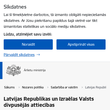
Pāriet uz lapas saturu
Sīkdatnes
Spied
lai meklētu
Enter
Lai šī tīmekļvietne darbotos, tā izmanto obligāti nepieciešamās
sīkdatnes. Ar Jūsu piekrišanu papildus šajā vietnē var tikt
izmantotas statistikas un sociālo mediju sīkdatnes.
Lūdzu, atzīmējiet savu izvēli:
Noraidīt
Apstiprināt visas
Pārvaldīt sīkdatnes
Sākums
Nozares politika
Sadarbība ar valstīm
Latvijas Republikas
Latvijas Republikas un Izraēlas Valsts
divpusējās attiecības