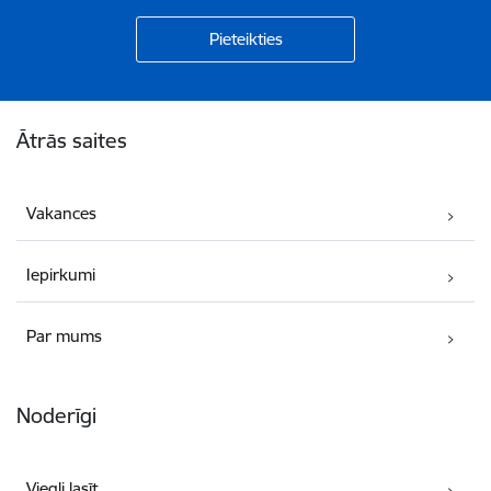
Kājene
Ātrās saites
Vakances
Iepirkumi
Par mums
Noderīgi
Viegli lasīt