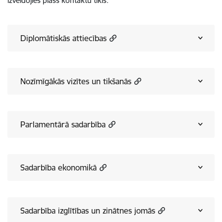
izveidojies plašs kontaktu tīkls.
Diplomātiskās attiecības
Nozīmīgākās vizītes un tikšanās
Parlamentārā sadarbība
Sadarbība ekonomikā
Sadarbība izglītības un zinātnes jomās