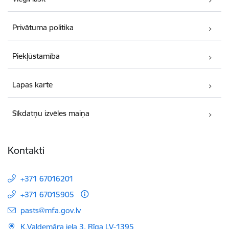
Privātuma politika
Piekļūstamība
Lapas karte
Sīkdatņu izvēles maiņa
Kontakti
+371 67016201
+371 67015905
E-pasts:
pasts@mfa.gov.lv
K.Valdemāra iela 3, Rīga LV-1395