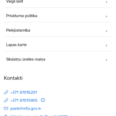
Viegli lasīt
Privātuma politika
Piekļūstamība
Lapas karte
Sīkdatņu izvēles maiņa
Kontakti
+371 67016201
+371 67015905
E-pasts:
pasts@mfa.gov.lv