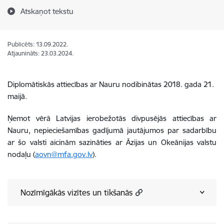
Atskaņot tekstu
Publicēts: 13.09.2022.
Atjaunināts: 23.03.2024.
Diplomātiskās attiecības ar Nauru nodibinātas 2018. gada 21.
maijā.
Ņemot vērā Latvijas ierobežotās divpusējās attiecības ar
Nauru, nepieciešamības gadījumā jautājumos par sadarbību
ar šo valsti aicinām sazināties ar Āzijas un Okeānijas valstu
nodaļu (
aovn@mfa.gov.lv
).
Nozīmīgākās vizītes un tikšanās