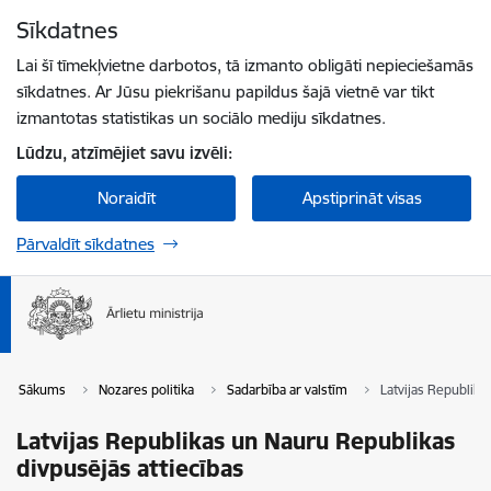
Pāriet uz lapas saturu
Sīkdatnes
Spied
lai meklētu
Enter
Lai šī tīmekļvietne darbotos, tā izmanto obligāti nepieciešamās
sīkdatnes. Ar Jūsu piekrišanu papildus šajā vietnē var tikt
izmantotas statistikas un sociālo mediju sīkdatnes.
Lūdzu, atzīmējiet savu izvēli:
Noraidīt
Apstiprināt visas
Pārvaldīt sīkdatnes
Sākums
Nozares politika
Sadarbība ar valstīm
Latvijas Republika
Latvijas Republikas un Nauru Republikas
divpusējās attiecības