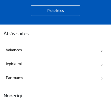
Kājene
Ātrās saites
Vakances
Iepirkumi
Par mums
Noderīgi