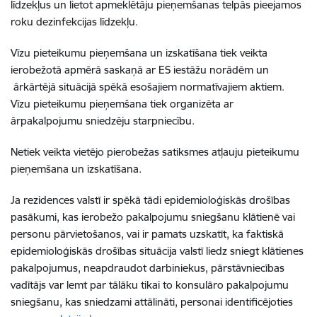
līdzekļus un lietot apmeklētāju pieņemšanas telpās pieejamos
roku dezinfekcijas līdzekļu.
Vīzu pieteikumu pieņemšana un izskatīšana tiek veikta
ierobežotā apmērā saskaņā ar ES iestāžu norādēm un
ārkārtējā situācijā spēkā esošajiem normatīvajiem aktiem.
Vīzu pieteikumu pieņemšana tiek organizēta ar
ārpakalpojumu sniedzēju starpniecību.
Netiek veikta vietējo pierobežas satiksmes atļauju pieteikumu
pieņemšana un izskatīšana.
Ja rezidences valstī ir spēkā tādi epidemioloģiskās drošības
pasākumi, kas ierobežo pakalpojumu sniegšanu klātienē vai
personu pārvietošanos, vai ir pamats uzskatīt, ka faktiskā
epidemioloģiskās drošības situācija valstī liedz sniegt klātienes
pakalpojumus, neapdraudot darbiniekus, pārstāvniecības
vadītājs var lemt par tālāku tikai to konsulāro pakalpojumu
sniegšanu, kas sniedzami attālināti, personai identificējoties