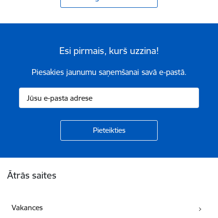
Esi pirmais, kurš uzzina!
Piesakies jaunumu saņemšanai savā e-pastā.
Kājene
Ātrās saites
Vakances