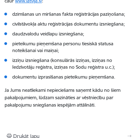
caur
www.latvija.lv
:
dzimšanas un miršanas fakta reģistrācijas paziņošana;
civilstāvokļa aktu reģistrācijas dokumentu izsniegšana;
daudzvalodu veidlapu izsniegšana;
pieteikumu pieņemšana personu tiesiskā statusa
noteikšanai vai maiņai;
izziņu izsniegšana (konsulārās izziņas, izziņas no
Iedzīvotāju reģistra, izziņas no Sodu reģistra u.c.);
dokumentu izprasīšanas pieteikumu pieņemšana.
Ja Jums neatliekami nepieciešams saņemt kādu no šiem
pakalpojumiem, lūdzam sazināties ar vēstniecību par
pakalpojumu sniegšanas iespējām attālināti.
Drukāt lapu