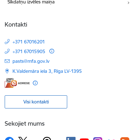
Sīkdatņu izvēles maiņa
Kontakti
+371 67016201
+371 67015905
E-pasts:
pasts@mfa.gov.lv
K.Valdemāra iela 3, Rīga LV-1395
Visi kontakti
Sekojiet mums