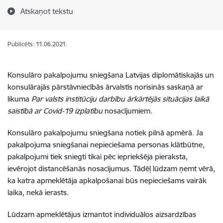
Atskaņot tekstu
Publicēts: 11.06.2021.
Konsulāro pakalpojumu sniegšana Latvijas diplomātiskajās un
konsulārajās pārstāvniecībās ārvalstīs norisinās saskaņā ar
likuma
Par valsts institūciju darbību ārkārtējās situācijas laikā
saistībā ar Covid-19 izplatību
nosacījumiem.
Konsulāro pakalpojumu sniegšana notiek pilnā apmērā. Ja
pakalpojuma sniegšanai nepieciešama personas klātbūtne,
pakalpojumi tiek sniegti tikai pēc iepriekšēja pieraksta,
ievērojot distancēšanās nosacījumus. Tādēļ lūdzam ņemt vērā,
ka katra apmeklētāja apkalpošanai būs nepieciešams vairāk
laika, nekā ierasts.
Lūdzam apmeklētājus izmantot individuālos aizsardzības