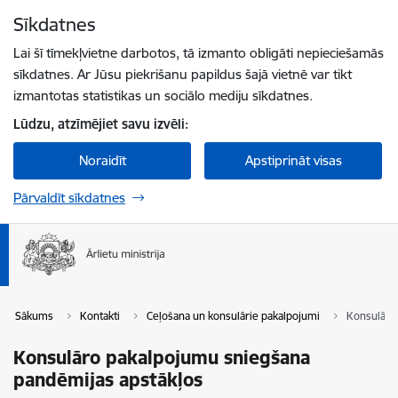
Pāriet uz lapas saturu
Sīkdatnes
Spied
lai meklētu
Enter
Lai šī tīmekļvietne darbotos, tā izmanto obligāti nepieciešamās
sīkdatnes. Ar Jūsu piekrišanu papildus šajā vietnē var tikt
izmantotas statistikas un sociālo mediju sīkdatnes.
Lūdzu, atzīmējiet savu izvēli:
Noraidīt
Apstiprināt visas
Pārvaldīt sīkdatnes
Sākums
Kontakti
Ceļošana un konsulārie pakalpojumi
Konsulāro
Konsulāro pakalpojumu sniegšana
pandēmijas apstākļos