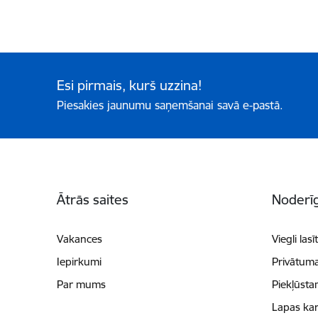
Esi pirmais, kurš uzzina!
Piesakies jaunumu saņemšanai savā e-pastā.
Kājene
Ātrās saites
Noderīg
Vakances
Viegli lasī
Iepirkumi
Privātuma
Par mums
Piekļūsta
Lapas kar