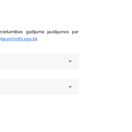
ieciešamības gadījumā jautājumos par
(
aovn@mfa.gov.lv
).