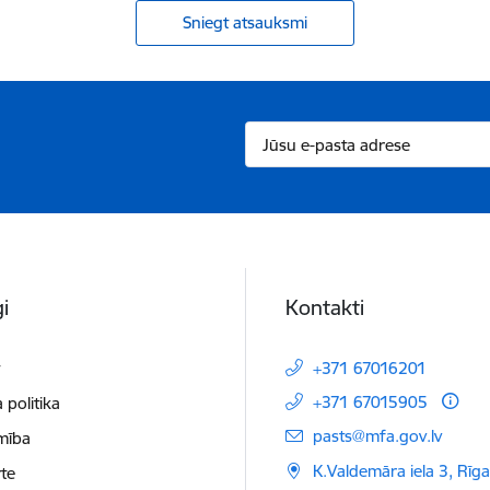
Sniegt atsauksmi
i
Kontakti
t
+371 67016201
+371 67015905
 politika
E-pasts:
pasts@mfa.gov.lv
mība
K.Valdemāra iela 3, Rīg
te