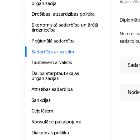
Atjaunināts
organizācija
Drošības, aizsardzības politika
Diplomāti
Ekonomiskā sadarbība un ārējā
tirdzniecība
Ņemot vē
Reģionālā sadarbība
sadarbību
Sadarbība ar valstīm
Tautiešiem ārvalstīs
Sada
Dalība starptautiskajās
organizācijās
Attīstības sadarbība
Noder
Sankcijas
Ceļotājiem
Konsulārie pakalpojumi
Diasporas politika