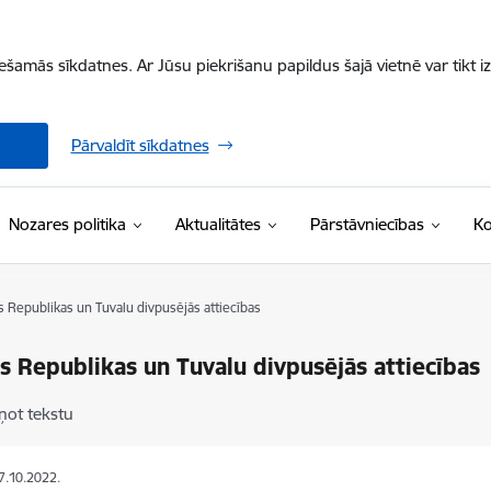
iešamās sīkdatnes. Ar Jūsu piekrišanu papildus šajā vietnē var tikt i
Pārvaldīt sīkdatnes
Nozares politika
Aktualitātes
Pārstāvniecības
Ko
as Republikas un Tuvalu divpusējās attiecības
as Republikas un Tuvalu divpusējās attiecības
ņot tekstu
27.10.2022.