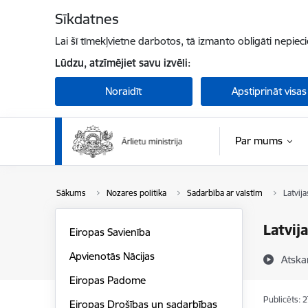
Pāriet uz lapas saturu
Sīkdatnes
Lai šī tīmekļvietne darbotos, tā izmanto obligāti nepiec
Lūdzu, atzīmējiet savu izvēli:
Noraidīt
Apstiprināt visas
Par mums
Sākums
Nozares politika
Sadarbība ar valstīm
Latvij
Latvij
Eiropas Savienība
Apvienotās Nācijas
Atska
Eiropas Padome
Publicēts: 
Eiropas Drošības un sadarbības