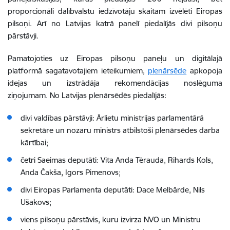
proporcionāli dalībvalstu iedzīvotāju skaitam izvēlēti Eiropas
pilsoņi. Arī no Latvijas katrā panelī piedalījās divi pilsoņu
pārstāvji.
Pamatojoties uz Eiropas pilsoņu paneļu un digitālajā
platformā sagatavotajiem ieteikumiem,
plenārsēde
apkopoja
idejas un izstrādāja rekomendācijas noslēguma
ziņojumam. No Latvijas plenārsēdēs piedalījās:
divi valdības pārstāvji: Ārlietu ministrijas parlamentārā
sekretāre un nozaru ministrs atbilstoši plenārsēdes darba
kārtībai;
četri Saeimas deputāti: Vita Anda Tērauda, Rihards Kols,
Anda Čakša, Igors Pimenovs;
divi Eiropas Parlamenta deputāti: Dace Melbārde, Nils
Ušakovs;
viens pilsoņu pārstāvis, kuru izvirza NVO un Ministru