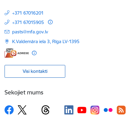
+371 67016201
+371 67015905
E-pasts:
pasts@mfa.gov.lv
K.Valdemāra iela 3, Rīga LV-1395
Visi kontakti
Sekojiet mums