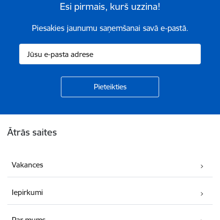
Esi pirmais, kurš uzzina!
Piesakies jaunumu saņemšanai savā e-pastā.
Kājene
Ātrās saites
Vakances
Iepirkumi
Par mums