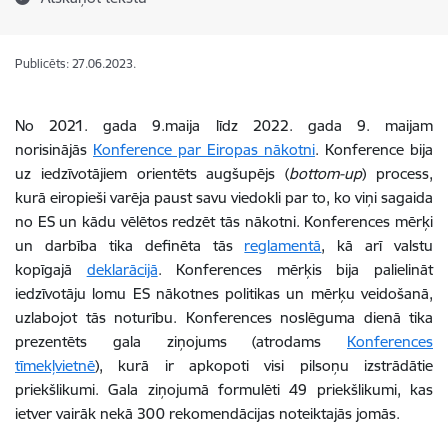
Publicēts: 27.06.2023.
No 2021. gada 9.maija līdz 2022. gada 9. maijam
norisinājās
Konference par Eiropas nākotni
. Konference bija
uz iedzīvotājiem orientēts augšupējs (
bottom-up
) process,
kurā eiropieši varēja paust savu viedokli par to, ko viņi sagaida
no ES un kādu vēlētos redzēt tās nākotni. Konferences mērķi
un darbība tika definēta tās
reglamentā
, kā arī valstu
kopīgajā
deklarācijā
. Konferences mērķis bija palielināt
iedzīvotāju lomu ES nākotnes politikas un mērķu veidošanā,
uzlabojot tās noturību. Konferences noslēguma dienā tika
prezentēts gala
ziņojums
(atrodams
Konferences
tīmekļvietnē
)
, kurā ir apkopoti visi pilsoņu izstrādātie
priekšlikumi. Gala ziņojumā formulēti 49 priekšlikumi, kas
ietver vairāk nekā 300 rekomendācijas noteiktajās jomās.