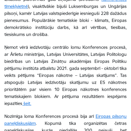
tīmekļvietnē
)
, visaktīvākie bijuši Luksemburgas un Ungārijas
pilsoņi, kamēr Latvijas valstspiederīgie iesnieguši 228 dažādus
pienesumus. Populārākie tematiskie bloki - klimats, Eiropas
demokrātisko institūciju darbs, kā arī vērtības, tiesības,
tiesiskums un drošība.
Ņemot vērā iedzīvotāju centrālo lomu Konferences procesā,
ar Ārlietu ministrijas, Latvijas Universitātes, Latvijas Politologu
biedrības un Latvijas Zinātņu akadēmijas Eiropas Politiku
pētījumu institūta atbalstu 2021. gada septembrī - oktobrī tika
veikts pētījums “Eiropas nākotne – Latvijas skatījums”. Tas
atspoguļo Latvijas iedzīvotāju skatījumu uz ES nākotnes
prioritātēm par visiem 10 Eiropas nākotnes konferences
tematiskajiem blokiem. Ar pētījuma rezultātiem iespējams
iepazīties
šeit.
Nozīmīga loma Konferences procesā bija arī
Eiropas pilsoņu
paneļdiskusijām
. Kopumā tika organizētas četras
paneļdiskusijas, kurās piedalījās 200 nejauši, bet