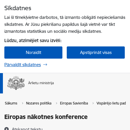
Pāriet uz lapas saturu
Sīkdatnes
Spied
lai meklētu
Enter
Lai šī tīmekļvietne darbotos, tā izmanto obligāti nepieciešamās
sīkdatnes. Ar Jūsu piekrišanu papildus šajā vietnē var tikt
izmantotas statistikas un sociālo mediju sīkdatnes.
Lūdzu, atzīmējiet savu izvēli:
Noraidīt
Apstiprināt visas
Pārvaldīt sīkdatnes
Sākums
Nozares politika
Eiropas Savienība
Vispārējo lietu pado
Eiropas nākotnes konference
Atskaņot tekstu