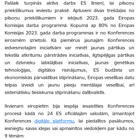
Pašlaik turpinās aktīvs darbs ES līmenī, lai pilsoņu
priekšlikumus ieviestu praksē. Aptuveni divas trešdaļas no
pilsoņu priekšlikumiem ir iekļauti 2023. gada Eiropas
Komisijas darba programmā. Kopumā ap 80% no Eiropas
Komisijas 2023. gada darba programmas ir no Konferences
ierosmēm izrietoši. Kā piemērus jaunajām Konferences
iedvesmotajām iniciatīvām var minēt jaunas pārtikas un
tekstila atkritumu pārstrādes iniciatīvas, ilgtspējīgas pārtikas
un dzīvnieku labklājības iniciatīvas, jaunas ģenētikas
tehnoloģijas, digitālos risinājumus, ES budžeta un
ekonomiskās pārvaldības stiprināšanu, Eiropas veselības datu
telpas izveidi un jaunu pieeju mentālajai veselībai, arī
sistemātisku tiesiskuma stiprināšanu dalībvalstīs.
Ikvienam eiropietim bija iespēja iesaistīties Konferences
procesā kādā no 24 ES oficiālajām valodām, izmantojot
Konferences
digitālo platformu
, lai piedalītos pasākumos,
iesniegtu savas idejas vai apmainītos viedokļiem par kādu no
9 tēmām: