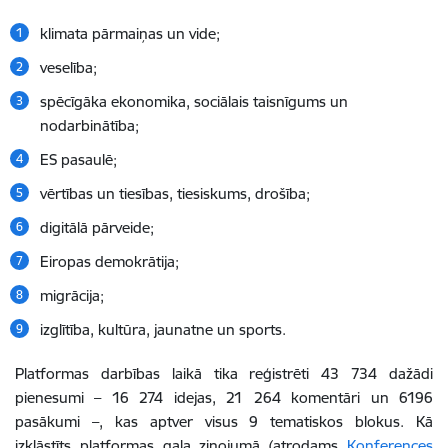
klimata pārmaiņas un vide;
veselība;
spēcīgāka ekonomika, sociālais taisnīgums un
nodarbinātība;
ES pasaulē;
vērtības un tiesības, tiesiskums, drošība;
digitālā pārveide;
Eiropas demokrātija;
migrācija;
izglītība, kultūra, jaunatne un sports.
Platformas darbības laikā tika reģistrēti 43 734 dažādi
pienesumi – 16 274 idejas, 21 264 komentāri un 6196
pasākumi –, kas aptver visus 9 tematiskos blokus. Kā
izklāstīts
platformas gala ziņojumā (
atrodams
Konferences