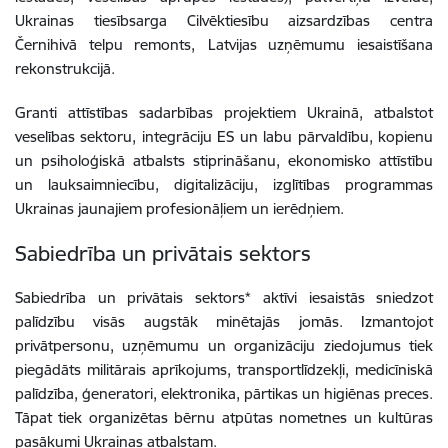
Ukrainas tiesībsarga Cilvēktiesību aizsardzības centra
Černihivā telpu remonts,
Latvijas uzņēmumu iesaistīšana
rekonstrukcijā.
Granti attīstības sadarbības projektiem Ukrainā, atbalstot
veselības sektoru, integrāciju ES un labu pārvaldību, kopienu
un psiholoģiskā atbalsts stiprināšanu, ekonomisko attīstību
un lauksaimniecību, digitalizāciju, izglītības programmas
Ukrainas jaunajiem profesionāļiem un ierēdņiem.
Sabiedrība un privātais sektors
Sabiedrība un privātais sektors*
aktīvi iesaistās sniedzot
palīdzību visās augstāk minētajās jomās. Izmantojot
privātpersonu, uzņēmumu un organizāciju ziedojumus tiek
piegādāts militārais aprīkojums, transportlīdzekļi, medicīniskā
palīdzība, ģeneratori, elektronika, pārtikas un higiēnas preces.
Tāpat tiek organizētas bērnu atpūtas nometnes un kultūras
pasākumi Ukrainas atbalstam.