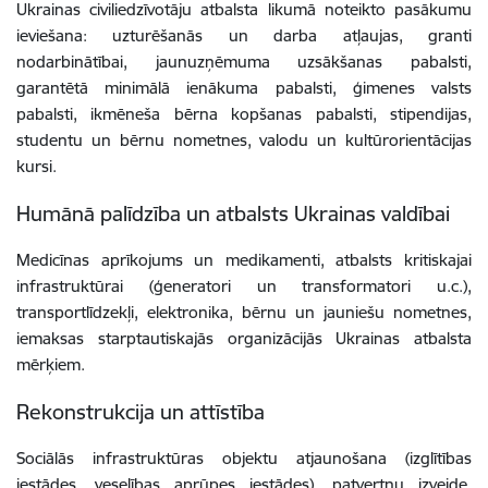
Ukrainas civiliedzīvotāju atbalsta likumā noteikto pasākumu
ieviešana: uzturēšanās un darba atļaujas, granti
nodarbinātībai, jaunuzņēmuma uzsākšanas pabalsti,
garantētā minimālā ienākuma pabalsti, ģimenes valsts
pabalsti, ikmēneša bērna kopšanas pabalsti, stipendijas,
studentu un bērnu nometnes, valodu un kultūrorientācijas
kursi.
Humānā palīdzība un atbalsts Ukrainas valdībai
Medicīnas aprīkojums un medikamenti, atbalsts kritiskajai
infrastruktūrai (ģeneratori un transformatori u.c.),
transportlīdzekļi,
elektronika, bērnu un jauniešu nometnes,
iemaksas starptautiskajās organizācijās Ukrainas atbalsta
mērķiem.
Rekonstrukcija un attīstība
Sociālās infrastruktūras objektu atjaunošana (izglītības
iestādes, veselības aprūpes iestādes), patvertņu izveide,