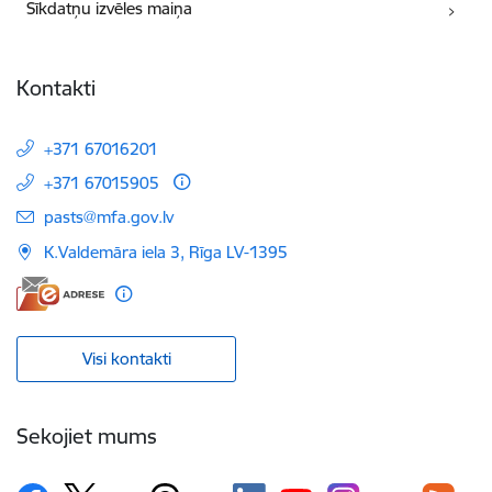
Sīkdatņu izvēles maiņa
Kontakti
+371 67016201
+371 67015905
E-pasts:
pasts@mfa.gov.lv
K.Valdemāra iela 3, Rīga LV-1395
Visi kontakti
Sekojiet mums