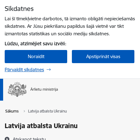
Pāriet uz lapas saturu
Sīkdatnes
Spied
lai meklētu
Enter
Lai šī tīmekļvietne darbotos, tā izmanto obligāti nepieciešamās
sīkdatnes. Ar Jūsu piekrišanu papildus šajā vietnē var tikt
izmantotas statistikas un sociālo mediju sīkdatnes.
Lūdzu, atzīmējiet savu izvēli:
Noraidīt
Apstiprināt visas
Pārvaldīt sīkdatnes
Sākums
Latvija atbalsta Ukrainu
Latvija atbalsta Ukrainu
Atskaņot tekstu