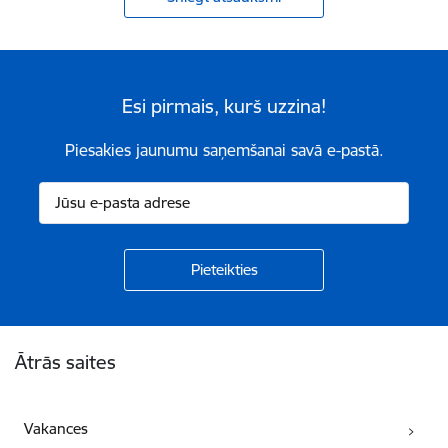
Esi pirmais, kurš uzzina!
Piesakies jaunumu saņemšanai savā e-pastā.
Kājene
Ātrās saites
Vakances