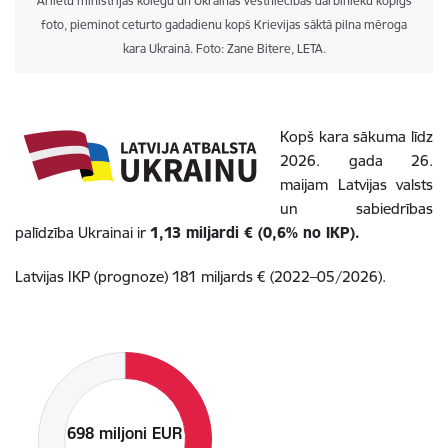
Ārlietu ministrijas kolēģu un Ukrainas vēstniecības darbinieku kopīgs
foto, pieminot ceturto gadadienu kopš Krievijas sāktā pilna mēroga
kara Ukrainā. Foto: Zane Bitere, LETA.
Kopš kara sākuma līdz
2026. gada 26.
maijam Latvijas valsts
un sabiedrības
palīdzība Ukrainai ir
1,13 miljardi € (0,6% no IKP).
Latvijas IKP (prognoze) 181 miljards € (2022–05/2026).