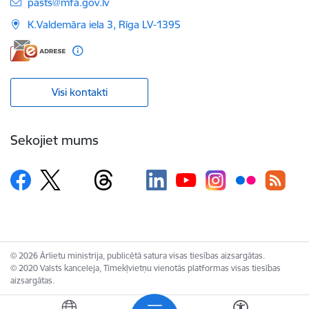
E-pasts:
pasts@mfa.gov.lv
K.Valdemāra iela 3, Rīga LV-1395
Visi kontakti
Sekojiet mums
© 2026 Ārlietu ministrija, publicētā satura visas tiesības aizsargātas.
© 2020 Valsts kanceleja, Tīmekļvietņu vienotās platformas visas tiesības
aizsargātas.