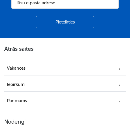
Kājene
Ātrās saites
Vakances
Iepirkumi
Par mums
Noderīgi