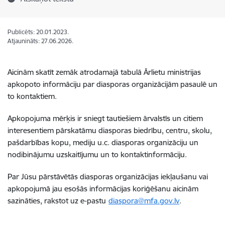
Publicēts: 20.01.2023.
Atjaunināts: 27.06.2026.
Aicinām skatīt zemāk atrodamajā tabulā Ārlietu ministrijas
apkopoto informāciju par diasporas organizācijām pasaulē un
to kontaktiem.
Apkopojuma mērķis ir sniegt tautiešiem ārvalstīs un citiem
interesentiem pārskatāmu diasporas biedrību, centru, skolu,
pašdarbības kopu, mediju u.c. diasporas organizāciju un
nodibinājumu uzskaitījumu un to kontaktinformāciju.
Par Jūsu pārstāvētās diasporas organizācijas iekļaušanu vai
apkopojumā jau esošās informācijas koriģēšanu aicinām
sazināties, rakstot uz e-pastu
diaspora@mfa.gov.lv
.