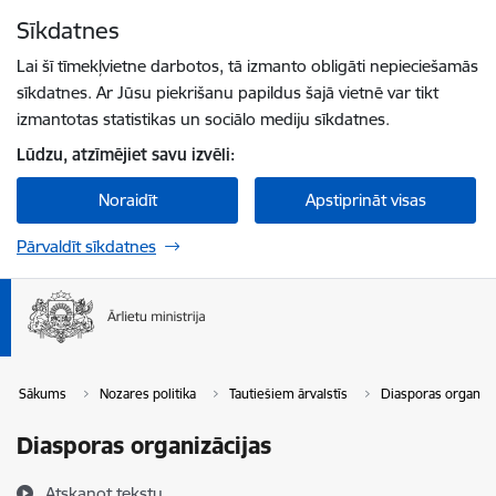
Pāriet uz lapas saturu
Sīkdatnes
Spied
lai meklētu
Enter
Lai šī tīmekļvietne darbotos, tā izmanto obligāti nepieciešamās
sīkdatnes. Ar Jūsu piekrišanu papildus šajā vietnē var tikt
izmantotas statistikas un sociālo mediju sīkdatnes.
Lūdzu, atzīmējiet savu izvēli:
Noraidīt
Apstiprināt visas
Pārvaldīt sīkdatnes
Sākums
Nozares politika
Tautiešiem ārvalstīs
Diasporas organizā
Diasporas organizācijas
Atskaņot tekstu