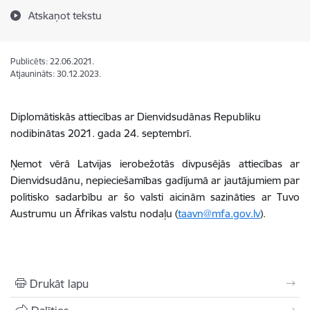
Atskaņot tekstu
Publicēts: 22.06.2021.
Atjaunināts: 30.12.2023.
Diplomātiskās attiecības ar Dienvidsudānas Republiku
nodibinātas 2021. gada 24. septembrī.
Ņemot vērā Latvijas ierobežotās divpusējās attiecības ar
Dienvidsudānu,
nepieciešamības
gadījumā ar jautājumiem par
politisko sadarbību ar šo valsti aicinām sazināties ar Tuvo
Austrumu un Āfrikas valstu nodaļu (
taavn@mfa.gov.lv
).
Drukāt lapu