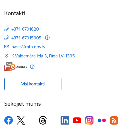
Kontakti
+371 67016201
+371 67015905
E-pasts:
pasts@mfa.gov.lv
K.Valdemāra iela 3, Rīga LV-1395
Visi kontakti
Sekojiet mums