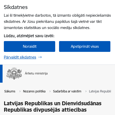
Pāriet uz lapas saturu
Sīkdatnes
Spied
lai meklētu
Enter
Lai šī tīmekļvietne darbotos, tā izmanto obligāti nepieciešamās
sīkdatnes. Ar Jūsu piekrišanu papildus šajā vietnē var tikt
izmantotas statistikas un sociālo mediju sīkdatnes.
Lūdzu, atzīmējiet savu izvēli:
Noraidīt
Apstiprināt visas
Pārvaldīt sīkdatnes
Sākums
Nozares politika
Sadarbība ar valstīm
Latvijas Republika
Latvijas Republikas un Dienvidsudānas
Republikas divpusējās attiecības