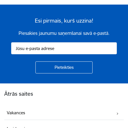
Esi pirmais, kurš uzzina!
Piesakies jaunumu saņemšanai savā e-pastā.
Kājene
Ātrās saites
Vakances