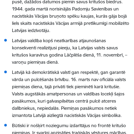
pusē, dažādos datumos piemin savus kritušos biedrus.
1944. gada martā norisinājās Padomju Savienības un
nacistiskās Vācijas bruņoto spēku kaujas, kurās gāja bojā
liels skaits nacistiskās Vācijas armijā pretlikumīgi mobilizēto
Latvijas iedzīvotāju.
Latvijas valdība kopš neatkarības atjaunošanas
konsekventi realizējusi pieeju, ka Latvijas valsts savus
kritušos karavīrus godina Lāčplēša dienā, 11. novembrī, –
varoņu piemiņas dienā.
Latvijā kā demokrātiskā valstī gan respektē, gan garantē
vārda un pulcēšanās brīvību. 16. marts nav oficiāla valsts
piemiņas diena, tajā privāti tiek pieminēti karā kritušie.
Valsts augstākās amatpersonas un valdības locekļi šajos
pasākumos, kuri galvaspilsētas centrā pulcē atceres
dalībniekus, nepiedalās. Piemiņas pasākumos netiek
izmantota Latvijā aizliegtā nacistiskās Vācijas simbolika.
Būtiski ir nošķirt noziegumu izdarītājus no frontē kritušo
piemiņas. Ir svarīgi apzināties traģiskās vēstures mācības,