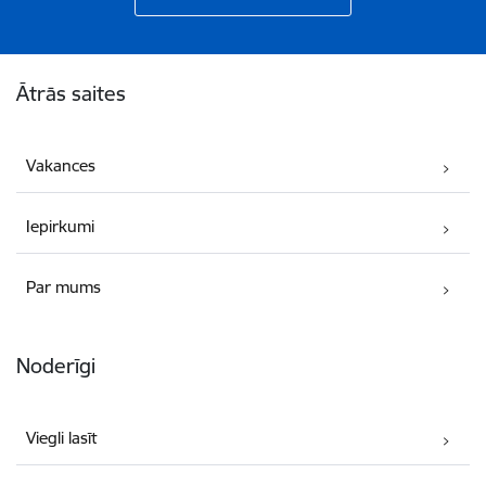
Kājene
Ātrās saites
Vakances
Iepirkumi
Par mums
Noderīgi
Viegli lasīt