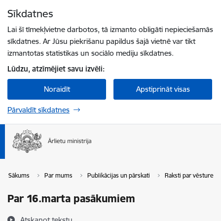
Pāriet uz lapas saturu
Sīkdatnes
Spied
lai meklētu
Enter
Lai šī tīmekļvietne darbotos, tā izmanto obligāti nepieciešamās
sīkdatnes. Ar Jūsu piekrišanu papildus šajā vietnē var tikt
izmantotas statistikas un sociālo mediju sīkdatnes.
Lūdzu, atzīmējiet savu izvēli:
Noraidīt
Apstiprināt visas
Pārvaldīt sīkdatnes
Sākums
Par mums
Publikācijas un pārskati
Raksti par vēstures 
Par 16.marta pasākumiem
Atskaņot tekstu