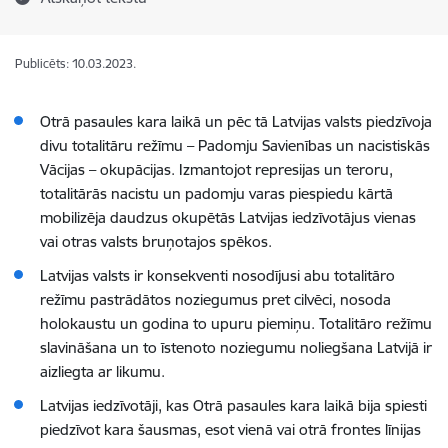
Publicēts: 10.03.2023.
Otrā pasaules kara laikā un pēc tā Latvijas valsts piedzīvoja
divu totalitāru režīmu – Padomju Savienības un nacistiskās
Vācijas – okupācijas. Izmantojot represijas un teroru,
totalitārās nacistu un padomju varas piespiedu kārtā
mobilizēja daudzus okupētās Latvijas iedzīvotājus vienas
vai otras valsts bruņotajos spēkos.
Latvijas valsts ir konsekventi nosodījusi abu totalitāro
režīmu pastrādātos noziegumus pret cilvēci, nosoda
holokaustu un godina to upuru piemiņu.
Totalitāro režīmu
slavināšana un to īstenoto noziegumu noliegšana Latvijā ir
aizliegta ar likumu.
Latvijas iedzīvotāji, kas Otrā pasaules kara laikā bija spiesti
piedzīvot kara šausmas, esot vienā vai otrā frontes līnijas