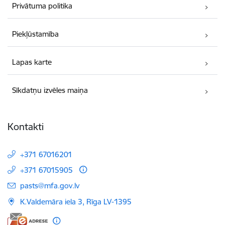
Privātuma politika
Piekļūstamība
Lapas karte
Sīkdatņu izvēles maiņa
Kontakti
+371 67016201
+371 67015905
E-pasts:
pasts@mfa.gov.lv
K.Valdemāra iela 3, Rīga LV-1395